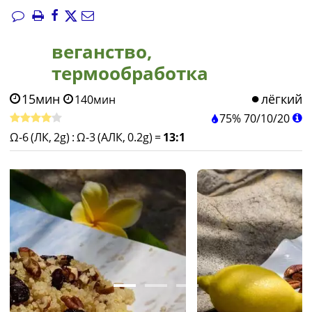
веганство,
термообработка
15мин
лёгкий
140мин
75%
70
/
10
/
20
Ω-6 (ЛК, 2g)
:
Ω-3 (АЛК, 0.2g)
=
13:1