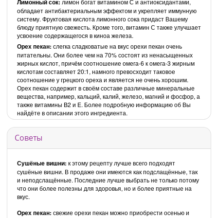
Лимонный сок:
лимон богат витамином С и антиоксидантами,
обладает антибактериальным эффектом и укрепляет иммунную
систему. Фруктовая кислота лимонного сока придаст Вашему
блюду приятную свежесть. Кроме того, витамин С также улучшает
усвоение содержащегося в киноа железа.
Орех пекан:
слегка сладковатые на вкус орехи пекан очень
питательны. Они более чем на 70% состоят из ненасыщенных
жирных кислот, причём соотношение омега-6 к омега-3 жирным
кислотам составляет 20:1, намного превосходит таковое
соотношение у грецкого ореха и является не очень хорошим.
Орех пекан содержит в своём составе различные минеральные
вещества, например, кальций, калий, железо, магний и фосфор, а
также витамины B2 и E. Более подробную информацию об Вы
найдёте в описании этого ингредиента.
Советы
Сушёные вишни:
к этому рецепту лучше всего подходят
сушёные вишни. В продаже они имеются как подслащённые, так
и неподслащённые. Последние лучше выбрать не только потому
что они более полезны для здоровья, но и более приятные на
вкус.
Орех пекан:
свежие орехи
пекан можно приобрести осенью и