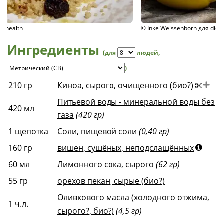
© Inke Weissenborn для diet-health
Ингредиенты
(для
людей
,
)
210
гр
Киноа, сырого, очищенного (био?)
Питьевой воды - минеральной воды без
420
мл
газа
(420 гр)
1
щепотка
Соли, пищевой соли
(0,40 гр)
160
гр
вишен, сушёных, неподслащённых
60
мл
Лимонного сока, сырого
(62 гр)
55
гр
орехов пекан, сырые (био?)
Оливкового масла (холодного отжима,
1
ч.л.
сырого?, био?)
(4,5 гр)