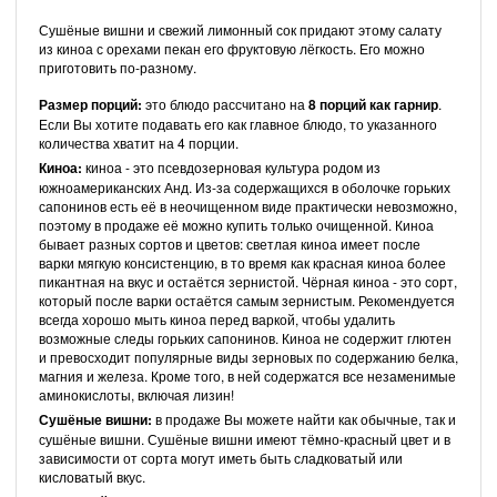
Сушёные вишни и свежий лимонный сок придают этому салату
из киноа с орехами пекан его фруктовую лёгкость. Его можно
приготовить по-разному.
Размер порций:
это блюдо рассчитано на
8 порций как гарнир
.
Если Вы хотите подавать его как главное блюдо, то указанного
количества хватит на 4 порции.
Киноа:
киноа - это псевдозерновая культура родом из
южноамериканских Анд. Из-за содержащихся в оболочке горьких
сапонинов есть её в неочищенном виде практически невозможно,
поэтому в продаже её можно купить только очищенной. Киноа
бывает разных сортов и цветов: светлая киноа имеет после
варки мягкую консистенцию, в то время как красная киноа более
пикантная на вкус и остаётся зернистой. Чёрная киноа - это сорт,
который после варки остаётся самым зернистым. Рекомендуется
всегда хорошо мыть киноа перед варкой, чтобы удалить
возможные следы горьких сапонинов. Киноа не содержит глютен
и превосходит популярные виды зерновых по содержанию белка,
магния и железа. Кроме того, в ней содержатся все незаменимые
аминокислоты, включая лизин!
Сушёные вишни:
в продаже Вы можете найти как обычные, так и
сушёные вишни. Сушёные вишни имеют тёмно-красный цвет и в
зависимости от сорта могут иметь быть сладковатый или
кисловатый вкус.