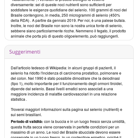
diversamente: sei di queste noci nutrienti sono sufficienti per
soddisfare le esigenze quotidiane del selenio. 100 grammi di noci del
Brasile contengono, in media, 250 microgrammi di selenio (450%
della RDA)
.
A partire da gennaio 2019. Per noi, è una palese bufala.
Inoltre, le noci del Brasile non sono la nostra unica fonte di selenio,
sebbene siano particolarmente ricche. Nemmeno il fegato, il prodotto
animale che porta più di questo oligoelemento, può raggiungerli.
Suggerimenti
Dall'articolo tedesco di Wikipedia: in alcuni gruppi di pazienti, il
selenio ha ridotto l'incidenza di carcinoma prostatico, polmonare e
del colon. Nel 1990 è stato possibile dimostrare che la deiodinasi
(tipo 1), molto importante per il funzionamento degli ormoni tiroidei,
dipende dal selenio. Bassi livelli ematici sono associati a una
maggiore incidenza di malattie cardiovascolari in una relazione
statistica
.
Troverai maggiori informazioni sulla pagina sul selenio (nutrienti) e
sui semi brasiliani.
Periodo di validità:
con la buccia e in un luogo fresco senza umidità,
questa frutta secca viene conservata in perfette condizioni per un
massimo di un anno. Le noci del Brasile sbucciate devono essere
conservate in un luogo fresco, in un contenitore ermetico, poiché il