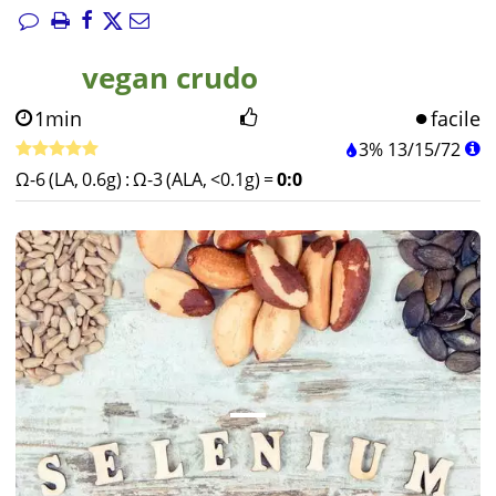
vegan crudo
1min
facile
3%
13
/
15
/
72
Ω-6 (LA, 0.6g)
:
Ω-3 (ALA, <0.1g)
=
0:0