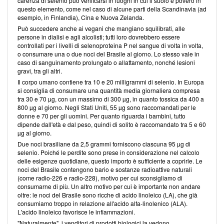
carenza di selenio può verificarsi in luoghi in cui il suolo è povero in
questo elemento, come nel caso di alcune parti della Scandinavia (ad
esempio, in Finlandia), Cina e Nuova Zelanda.
Può succedere anche ai vegani che mangiano squilibrati, alle
persone in dialisi e agli alcolisti; tutti loro dovrebbero essere
controllati per i livelli di selenoproteina P nel sangue di volta in volta,
o consumare una o due noci del Brasile al giorno. Lo stesso vale in
caso di sanguinamento prolungato o allattamento, nonché lesioni
gravi, tra gli altri.
Il corpo umano contiene tra 10 e 20 milligrammi di selenio. In Europa
si consiglia di consumare una quantità media giornaliera compresa
tra 30 e 70 µg, con un massimo di 300 µg, in quanto tossica da 400 a
800 µg al giorno. Negli Stati Uniti, 55 µg sono raccomandati per le
donne e 70 per gli uomini. Per quanto riguarda i bambini, tutto
dipende dall'età e dal peso, quindi di solito è raccomandato tra 5 e 60
µg al giorno.
Due noci brasiliane da 2,5 grammi forniscono ciascuna 95 µg di
selenio. Poiché le perdite sono prese in considerazione nel calcolo
delle esigenze quotidiane, questo importo è sufficiente a coprirle. Le
noci del Brasile contengono bario e sostanze radioattive naturali
(come radio-226 e radio-228), motivo per cui sconsigliamo di
consumarne di più. Un altro motivo per cui è importante non andare
oltre: le noci del Brasile sono ricche di acido linoleico (LA), che già
consumiamo troppo in relazione all'acido alfa-linolenico (ALA).
L'acido linoleico favorisce le infiammazioni.
"Naturalmente", i venditori di prodotti biologici la vedono