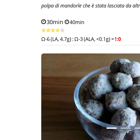
polpa di mandorle che è stata lasciata da altre
30min
40min
Ω-6 (LA, 4.7g)
:
Ω-3 (ALA, <0.1g)
=
!:0