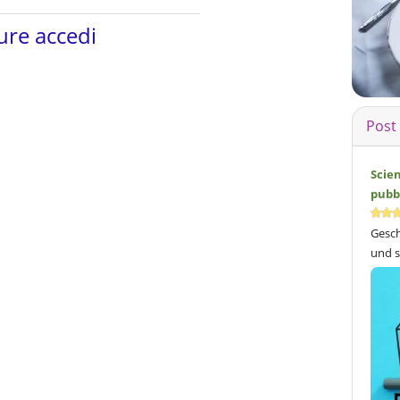
re accedi
Post
Scie
pubb
Gesch
und s