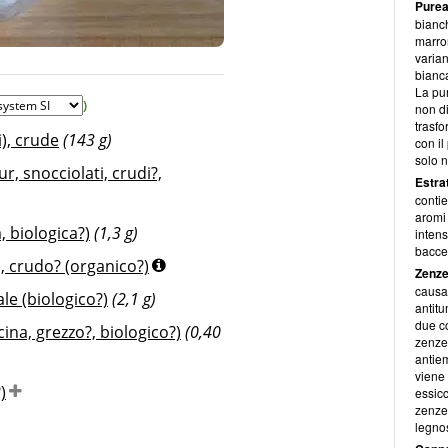
Purea
bianch
marron
© Melanie Scherer for diet-health
varian
bianca
La pu
)
non d
trasfo
), crude
(143 g)
con il
solo n
r, snocciolati, crudi?,
Estrat
contie
aromi 
, biologica?)
(1,3 g)
intens
baccel
, crudo? (organico?)
Zenze
causa
ale (biologico?)
(2,1 g)
antitu
due co
cina, grezzo?, biologico?)
(0,40
zenzer
antiem
viene 
)
essic
zenze
legno