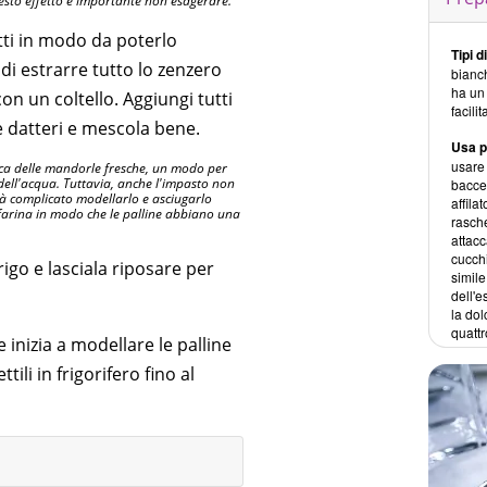
questo effetto è importante non esagerare.
etti in modo da poterlo
Tipi d
ndi estrarre tutto lo zenzero
bianc
ha un 
on un coltello. Aggiungi tutti
facili
e datteri e mescola bene.
Usa p
usare 
ca delle mandorle fresche, un modo per
 dell'acqua. Tuttavia, anche l'impasto non
baccel
à complicato modellarlo e asciugarlo
affila
 farina in modo che le palline abbiano una
rasche
attacc
cucchi
rigo e lasciala riposare per
simile
dell'e
la dol
quattr
e inizia a modellare le palline
li in frigorifero fino al