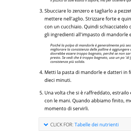
Il pizzico di sale esalta il sapore, ma per ottenere 
Sbucciare lo zenzero e tagliarlo a pezz
mettere nell'aglio. Strizzare forte e qui
con un cucchiaio. Quindi schiacciatelo c
gli ingredienti all'impasto di mandorle 
Poiché la polpa di mandorle è generalmente più sec
migliorare la consistenza delle palline è aggiungere
dovrebbe essere troppo bagnato, perché se non sar
presto. Se vedi che è troppo bagnato, usa un po 'di
consistenza più solida.
Metti la pasta di mandorle e datteri in f
dieci minuti.
Una volta che si è raffreddato, estrailo 
con le mani. Quando abbiamo finito, metti
momento di servirli.
CLICK FOR:
Tabelle dei nutrienti