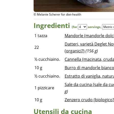
© Melanie Scherer for diet-health
Ingredienti
(for
servings
,
1
tazza
Mandorle (mandorle dolci
Datteri, varietà Deglet Nou
22
(organici?)
(156 g)
½
cucchiaino.
Cannella (macinata, cruda
10
g
Burro di mandorle bianco
½
cucchiaino.
Estratto di vaniglia, natur
Sale da cucina (sale da cu
1
pizzicare
g)
10
g
Zenzero crudo (biologico?
Utensili da cucina