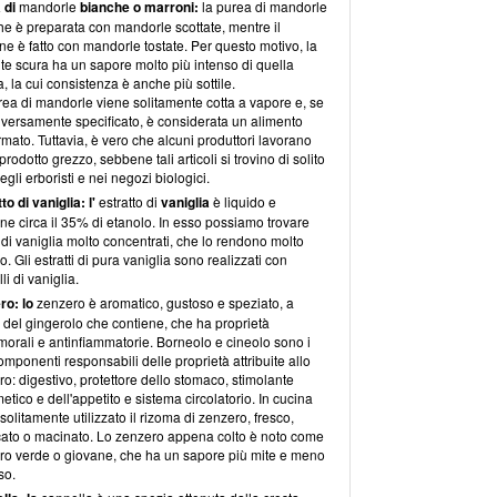
 di
mandorle
bianche o marroni:
la purea di mandorle
e è preparata con mandorle scottate, mentre il
e è fatto con mandorle tostate. Per questo motivo, la
te scura ha un sapore molto più intenso di quella
, la cui consistenza è anche più sottile.
rea di mandorle viene solitamente cotta a vapore e, se
iversamente specificato, è considerata un alimento
rmato. Tuttavia, è vero che alcuni produttori lavorano
 prodotto grezzo, sebbene tali articoli si trovino di solito
egli erboristi e nei negozi biologici.
to di vaniglia: l'
estratto di
vaniglia
è liquido e
ne circa il 35% di etanolo. In esso possiamo trovare
di vaniglia molto concentrati, che lo rendono molto
o. Gli estratti di pura vaniglia sono realizzati con
li di vaniglia.
ro: lo
zenzero è aromatico, gustoso e speziato, a
 del gingerolo che contiene, che ha proprietà
morali e antinfiammatorie. Borneolo e cineolo sono i
mponenti responsabili delle proprietà attribuite allo
o: digestivo, protettore dello stomaco, stimolante
etico e dell'appetito e sistema circolatorio. In cucina
solitamente utilizzato il rizoma di zenzero, fresco,
cato o macinato. Lo zenzero appena colto è noto come
ro verde o giovane, che ha un sapore più mite e meno
so.