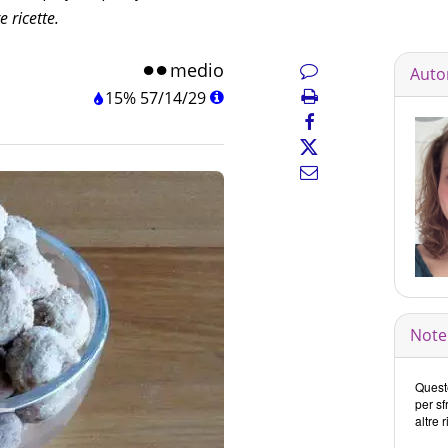
 ricette.
medio
Auto
15%
57
/
14
/
29
Note 
Queste
per sf
altre r