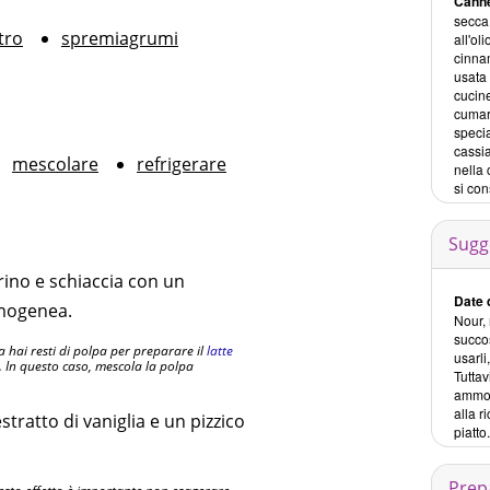
Canne
secca 
tro
spremiagrumi
all'ol
cinna
usata 
cucine
cumari
speci
cassia
mescolare
refrigerare
nella 
si con
Sugg
rino e schiaccia con un
Date 
omogenea.
Nour,
succo
 hai resti di polpa per preparare il
latte
usarli
li. In questo caso, mescola la polpa
Tuttav
ammol
alla r
tratto di vaniglia e un pizzico
piatto.
Prep