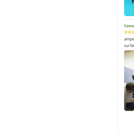
Conos
ampie
sui fa