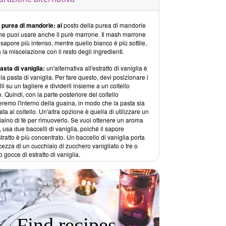
i purea di mandorle: al
posto della purea di mandorle
he puoi usare anche il purè marrone. Il mash marrone
sapore più intenso, mentre quello bianco è più sottile,
ta la miscelazione con il resto degli ingredienti.
asta di vaniglia:
un'alternativa all'estratto di vaniglia è
la pasta di vaniglia. Per fare questo, devi posizionare i
li su un tagliere e dividerli insieme a un coltello
to. Quindi, con la parte posteriore del coltello
remo l'interno della guaina, in modo che la pasta sia
ata al coltello. Un'altra opzione è quella di utilizzare un
aino di tè per rimuoverlo. Se vuoi ottenere un aroma
, usa due baccelli di vaniglia, poiché il sapore
stratto è più concentrato. Un baccello di vaniglia porta
cezza di un cucchiaio di zucchero vanigliato o tre o
o gocce di estratto di vaniglia.
Find recipes