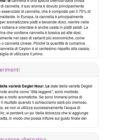
lla: la
cannella è una spezia ottenuta dalla crosta
di cannella. Il suo aroma è dovuto principalmente
io essenziale di cannella, che è composto per il 75% di
maldeide. In Europa, la cannella è principalmente
per aromatizzare piatti e bevande dolci, mentre nelle
 indiana e orientale è anche usata in piatti salati. La
na che contiene cannella è tossica ad alte dosi,
almente nel caso di varianti più economiche, come
 o cannella cinese. Poiché la quantità di cumarina
cannella di Ceylon è al centesimo rispetto alla cassia,
siglia di utilizzare il primo.
erimenti
della varietà Deglet Nour: Le
date della varietà Deglet
 note anche come "dita leggere", sono morbide,
se e molto aromatiche. Se sono immersi prima di
, il risultato quando li schiacciamo sarà più cremoso.
ia, se non si utilizza successivamente l'acqua di
lo, si perderà un po 'della dolcezza che si aggiunge
icetta, in modo che possa influire sul gusto finale del
arazione alternativa