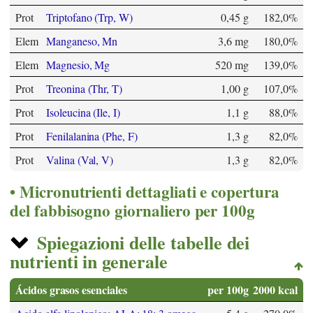
Prot
Triptofano (Trp, W)
0,45 g
182,0%
Elem
Manganeso, Mn
3,6 mg
180,0%
Elem
Magnesio, Mg
520 mg
139,0%
Prot
Treonina (Thr, T)
1,00 g
107,0%
Prot
Isoleucina (Ile, I)
1,1 g
88,0%
Prot
Fenilalanina (Phe, F)
1,3 g
82,0%
Prot
Valina (Val, V)
1,3 g
82,0%
Micronutrienti dettagliati e copertura
del fabbisogno giornaliero per 100g
Spiegazioni delle tabelle dei
nutrienti in generale
Ácidos grasos esenciales
per 100g
2000 kcal