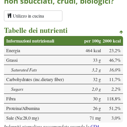
non sbucciati, crudi, biologici?
Utilizzo in cucina
Tabelle dei nutrienti
Informazioni nutrizionali
per 100g
2000 kcal
Energia
464 kcal
23,2%
Grassi
33 g
46,7%
Saturated Fats
3,2 g
16,0%
Carbohydrates (inc.dietary fiber)
32 g
11,7%
Sugars
2,0 g
2,2%
Fibra
30 g
118,8%
Proteina/Albumina
26 g
51,2%
Sale (Na:28,0 mg)
71 mg
3,0%
Indennità giornaliera raccomandata secondo la
GDA
.