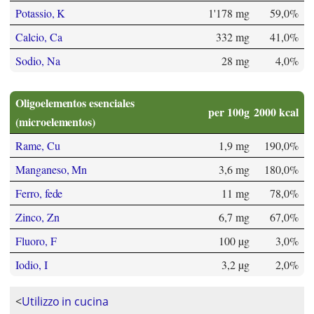
Potassio, K
1'178 mg
59,0%
Calcio, Ca
332 mg
41,0%
Sodio, Na
28 mg
4,0%
Oligoelementos esenciales
per 100g
2000 kcal
(microelementos)
Rame, Cu
1,9 mg
190,0%
Manganeso, Mn
3,6 mg
180,0%
Ferro, fede
11 mg
78,0%
Zinco, Zn
6,7 mg
67,0%
Fluoro, F
100 µg
3,0%
Iodio, I
3,2 µg
2,0%
<
Utilizzo in cucina