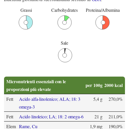
Grassi
Carbohydrates
Proteina/Albumina
Sale
Micronutrienti essenziali con le
per 100g
2000 kcal
proporzioni più elevate
Fett
Acido alfa-linolenico; ALA; 18: 3
5,4 g
270,0%
omega-3
Fett
Acido linoleico; LA; 18: 2 omega-6
21 g
211,0%
Elem
Rame, Cu
1,9 mg
190,0%