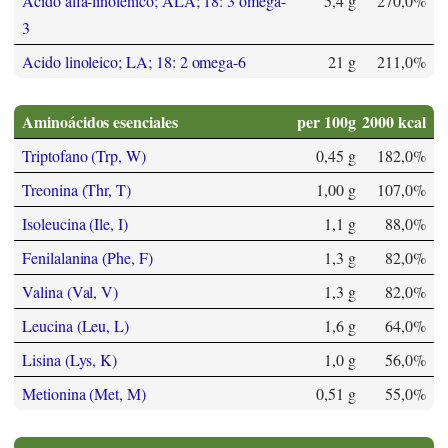
Acido alfa-linolenico; ALA; 18: 3 omega-
5,4 g
270,0%
3
Acido linoleico; LA; 18: 2 omega-6
21 g
211,0%
Aminoácidos esenciales
per 100g
2000 kcal
Triptofano (Trp, W)
0,45 g
182,0%
Treonina (Thr, T)
1,00 g
107,0%
Isoleucina (Ile, I)
1,1 g
88,0%
Fenilalanina (Phe, F)
1,3 g
82,0%
Valina (Val, V)
1,3 g
82,0%
Leucina (Leu, L)
1,6 g
64,0%
Lisina (Lys, K)
1,0 g
56,0%
Metionina (Met, M)
0,51 g
55,0%