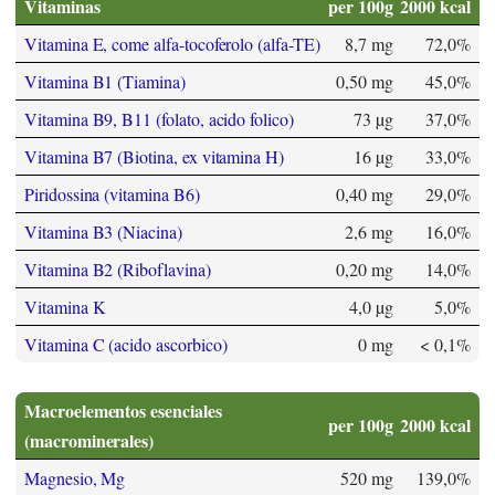
Vitaminas
per 100g
2000 kcal
Vitamina E, come alfa-tocoferolo (alfa-TE)
8,7 mg
72,0%
Vitamina B1 (Tiamina)
0,50 mg
45,0%
Vitamina B9, B11 (folato, acido folico)
73 µg
37,0%
Vitamina B7 (Biotina, ex vitamina H)
16 µg
33,0%
Piridossina (vitamina B6)
0,40 mg
29,0%
Vitamina B3 (Niacina)
2,6 mg
16,0%
Vitamina B2 (Riboflavina)
0,20 mg
14,0%
Vitamina K
4,0 µg
5,0%
Vitamina C (acido ascorbico)
0 mg
< 0,1%
Macroelementos esenciales
per 100g
2000 kcal
(macrominerales)
Magnesio, Mg
520 mg
139,0%