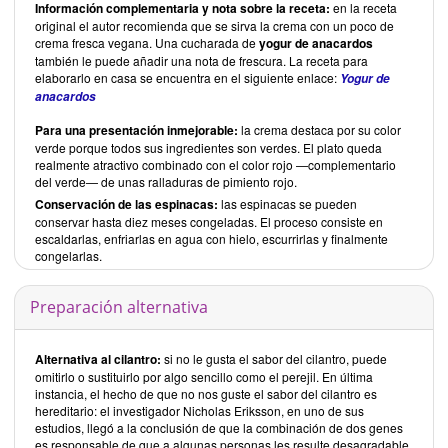
Información complementaria y nota sobre la receta:
en la receta
original el autor recomienda que se sirva la crema con un poco de
crema fresca vegana. Una cucharada de
yogur de anacardos
también le puede añadir una nota de frescura. La receta para
elaborarlo en casa se encuentra en el siguiente enlace:
Yogur de
anacardos
Para una presentación inmejorable:
la crema destaca por su color
verde porque todos sus ingredientes son verdes. El plato queda
realmente atractivo combinado con el color rojo —complementario
del verde— de unas ralladuras de pimiento rojo.
Conservación de las espinacas:
las espinacas se pueden
conservar hasta diez meses congeladas. El proceso consiste en
escaldarlas, enfriarlas en agua con hielo, escurrirlas y finalmente
congelarlas.
Preparación alternativa
Alternativa al cilantro:
si no le gusta el sabor del cilantro, puede
omitirlo o sustituirlo por algo sencillo como el perejil. En última
instancia, el hecho de que no nos guste el sabor del cilantro es
hereditario: el investigador Nicholas Eriksson, en uno de sus
estudios, llegó a la conclusión de que la combinación de dos genes
es responsable de que a algunas personas les resulte desagradable