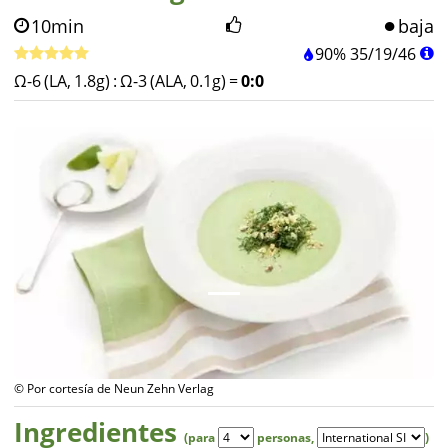
10min
baja
90%
35
/
19
/
46
Ω-6 (LA, 1.8g)
:
Ω-3 (ALA, 0.1g)
=
0:0
© Por cortesía de Neun Zehn Verlag
Ingredientes
(para
personas
,
)