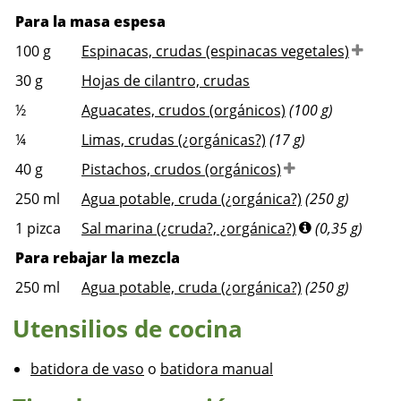
Para la masa espesa
100
g
Espinacas, crudas (espinacas vegetales)
30
g
Hojas de cilantro, crudas
½
Aguacates, crudos (orgánicos)
(100 g)
¼
Limas, crudas (¿orgánicas?)
(17 g)
40
g
Pistachos, crudos (orgánicos)
250
ml
Agua potable, cruda (¿orgánica?)
(250 g)
1
pizca
Sal marina (¿cruda?, ¿orgánica?)
(0,35 g)
Para rebajar la mezcla
250
ml
Agua potable, cruda (¿orgánica?)
(250 g)
Utensilios de cocina
batidora de vaso
o
batidora manual