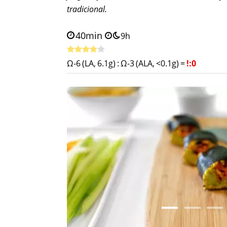
tradicional.
40min
9h
Ω-6 (LA, 6.1g)
:
Ω-3 (ALA, <0.1g)
=
!:0