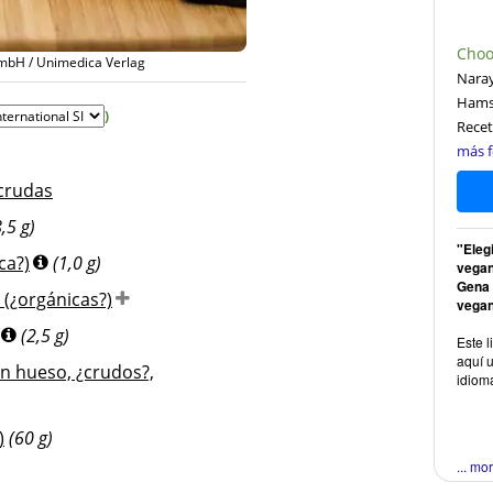
Choo
mbH / Unimedica Verlag
© Por cortesía de Hannah Kaminsky,
Naray
Ham
)
Recet
más f
crudas
8,5 g)
"Eleg
ca?)
(1,0 g)
vegan
Gena 
 (¿orgánicas?)
vegan
(2,5 g)
Este l
aquí u
in hueso, ¿crudos?,
idiom
)
(60 g)
... mo