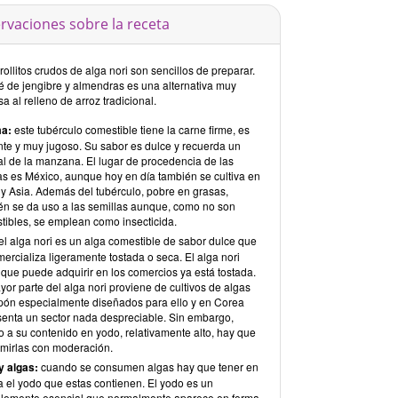
rvaciones sobre la receta
rollitos crudos de alga nori son sencillos de preparar.
té de jengibre y almendras es una alternativa muy
a al relleno de arroz tradicional.
a:
este tubérculo comestible tiene la carne firme, es
ente y muy jugoso. Su sabor es dulce y recuerda un
al de la manzana. El lugar de procedencia de las
as es México, aunque hoy en día también se cultiva en
 y Asia. Además del tubérculo, pobre en grasas,
én se da uso a las semillas aunque, como no son
tibles, se emplean como insecticida.
el alga nori es un alga comestible de sabor dulce que
ercializa ligeramente tostada o seca. El alga nori
 que puede adquirir en los comercios ya está tostada.
or parte del alga nori proviene de cultivos de algas
pón especialmente diseñados para ello y en Corea
senta un sector nada despreciable. Sin embargo,
o a su contenido en yodo, relativamente alto, hay que
mirlas con moderación.
y algas:
cuando se consumen algas hay que tener en
a el yodo que estas contienen. El yodo es un
elemento esencial que normalmente aparece en forma