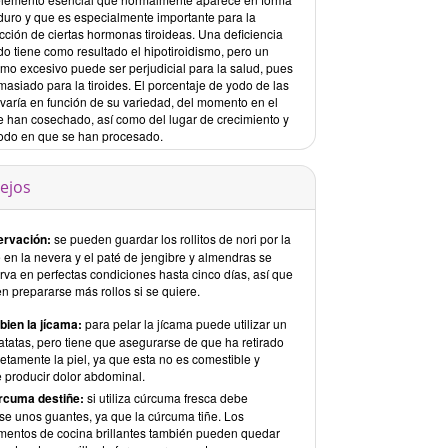
duro y que es especialmente importante para la
cción de ciertas hormonas tiroideas. Una deficiencia
o tiene como resultado el hipotiroidismo, pero un
mo excesivo puede ser perjudicial para la salud, pues
asiado para la tiroides. El porcentaje de yodo de las
 varía en función de su variedad, del momento en el
e han cosechado, así como del lugar de crecimiento y
odo en que se han procesado.
ejos
rvación:
se pueden guardar los rollitos de nori por la
 en la nevera y el paté de jengibre y almendras se
rva en perfectas condiciones hasta cinco días, así que
n prepararse más rollos si se quiere.
bien la jícama:
para pelar la jícama puede utilizar un
atatas, pero tiene que asegurarse de que ha retirado
etamente la piel, ya que esta no es comestible y
 producir dolor abdominal.
rcuma destiñe:
si utiliza cúrcuma fresca debe
se unos guantes, ya que la cúrcuma tiñe. Los
umentos de cocina brillantes también pueden quedar