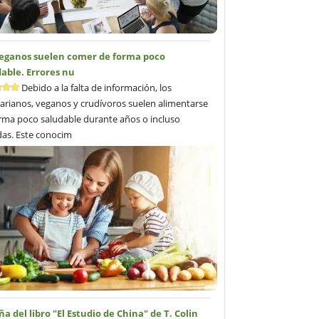
veganos suelen comer de forma poco
able. Errores nu
Debido a la falta de información, los
arianos, veganos y crudívoros suelen alimentarse
rma poco saludable durante años o incluso
as. Este conocim
a del libro "El Estudio de China" de T. Colin