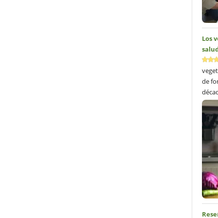
Los 
salud
veget
de fo
décad
Reseñ