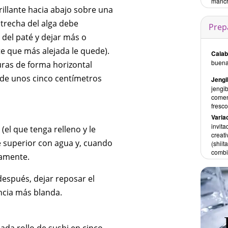
manch
rillante hacia abajo sobre una
strecha del alga debe
Prep
 del paté y dejar más o
rte que más alejada le quede).
Calab
buena 
uras de forma horizontal
a de unos cinco centímetros
Jengi
jengi
comens
fresco
Variac
invita
el que tenga relleno y le
creati
 superior con agua y, cuando
(shiit
combi
ramente.
 después, dejar reposar el
ncia más blanda.