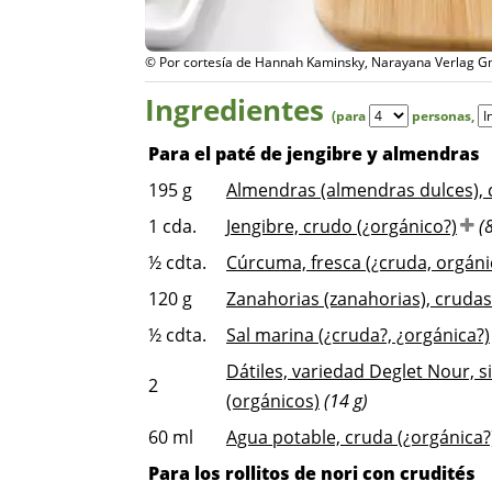
rlag
© Por cortesía de Hannah Kaminsky, Narayana Verlag G
Ingredientes
(para
personas
,
Para el paté de jengibre y almendras
195
g
Almendras (almendras dulces), 
1
cda.
Jengibre, crudo (¿orgánico?)
(
½
cdta.
Cúrcuma, fresca (¿cruda, orgáni
120
g
Zanahorias (zanahorias), crudas
½
cdta.
Sal marina (¿cruda?, ¿orgánica?)
Dátiles, variedad Deglet Nour, s
2
(orgánicos)
(14 g)
60
ml
Agua potable, cruda (¿orgánica?
Para los rollitos de nori con crudités