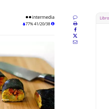
intermedia
Libr
77%
41
/
20
/
38