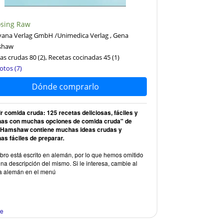
sing Raw
 Narayana Verlag GmbH / Unimedica Verlag
© Por cortesía d
ana Verlag GmbH /Unimedica Verlag , Gena
shaw
as crudas 80
(2)
, Recetas cocinadas 45
(1)
otos (7)
Dónde comprarlo
ir comida cruda: 125 recetas deliciosas, fáciles y
as con muchas opciones de comida cruda" de
Hamshaw contiene muchas ideas crudas y
as fáciles de preparar.
ibro está escrito en alemán, por lo que hemos omitido
na descripción del mismo. Si le interesa, cambie al
a alemán en el menú
re