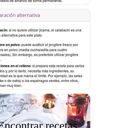
ados de amarillo de forma permanente.
aración alternativa
acín:
si no quiere utilizar jícama, el calabacín es una
alternativa para este plato.
bre en polvo:
puede sustituir el jengibre fresco por
bre en polvo (media cucharadita para cuatro
ales). Sin embargo, es preferible utilizar jengibre
.
iones en el relleno:
si prepara esta receta para varios
dos y, por lo tanto, necesita más ingredientes, su
vidad es la que marca el límite. Por ejemplo, las setas
ake o de ostra) o los espárragos verdes, entre otros,
nan muy bien.
Encontrar recetas