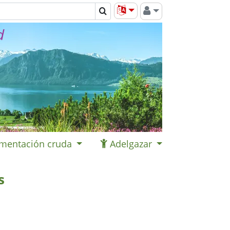
d
imentación cruda
Adelgazar
s