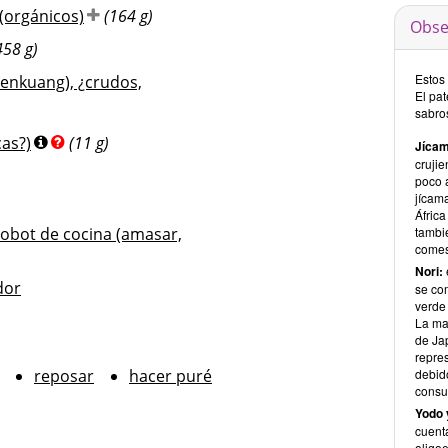
 (orgánicos)
(164 g)
Obse
458 g)
Estos 
 benkuang), ¿crudos,
El pa
sabros
cas?)
(11 g)
Jícam
cruji
poco 
jícam
África
robot de cocina (amasar,
tambi
comes
Nori:
dor
se com
verde
La may
de Ja
repre
reposar
hacer puré
debid
consu
Yodo 
cuent
oligo