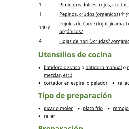
1
Pimientos dulces, rojos, crudos
1
Pepinos, crudos (orgánicos)
(
Frijoles de ñame (frijol, jícama,
140
g
orgánicos?
4
Hojas de nori (¿crudas? ¿orgáni
Utensilios de cocina
batidora de vaso
o
batidora manual
o
mezclar, etc.)
cortador en espiral
o
pelador
ralla
Tipo de preparación
picar o moler
plato frío
remojo
rallar
Preparación