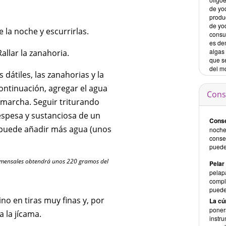
de yo
produ
de yod
la noche y escurrirlas.
consu
es dem
algas
Rallar la zanahoria.
que s
del m
s dátiles, las zanahorias y la
ontinuación, agregar el agua
Cons
 marcha. Seguir triturando
espesa y sustanciosa de un
Conse
, puede añadir más agua (unos
noche
conse
puede
comensales obtendrá unos 220 gramos del
Pelar 
pelap
compl
puede
ino en tiras muy finas y, por
La cú
poner
a la jícama.
instr