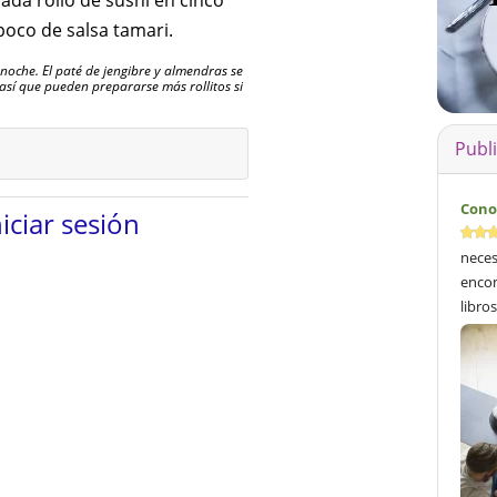
cada rollo de sushi en cinco
n poco de salsa tamari.
 noche. El paté de jengibre y almendras se
 así que pueden prepararse más rollitos si
Publ
Cono
niciar sesión
neces
encon
libros