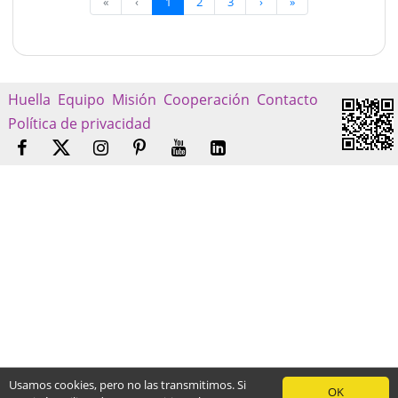
«
‹
1
2
3
›
»
Huella
Equipo
Misión
Cooperación
Contacto
Política de privacidad
Usamos cookies, pero no las transmitimos. Si
OK