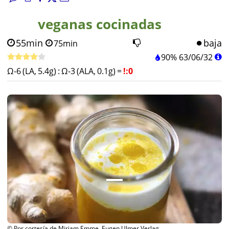
veganas cocinadas
55min
baja
75min
90%
63
/
06
/
32
Ω-6 (LA, 5.4g)
:
Ω-3 (ALA, 0.1g)
=
!:0
© Por cortesía de Miriam Emme, Eugen Ulmer Verlag