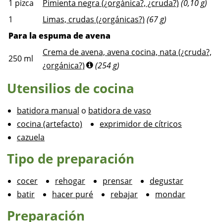
1
pizca
Pimienta negra (¿orgánica?, ¿cruda?)
(0,10 g)
1
Limas, crudas (¿orgánicas?)
(67 g)
Para la espuma de avena
Crema de avena, avena cocina, nata (¿cruda?,
250
ml
¿orgánica?)
(254 g)
Utensilios de cocina
batidora manual
o
batidora de vaso
cocina (artefacto)
exprimidor de cítricos
cazuela
Tipo de preparación
cocer
rehogar
prensar
degustar
batir
hacer puré
rebajar
mondar
Preparación