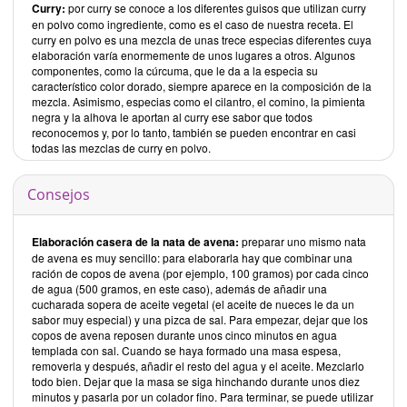
Curry:
por curry se conoce a los diferentes guisos que utilizan curry
en polvo como ingrediente, como es el caso de nuestra receta. El
curry en polvo es una mezcla de unas trece especias diferentes cuya
elaboración varía enormemente de unos lugares a otros. Algunos
componentes, como la cúrcuma, que le da a la especia su
característico color dorado, siempre aparece en la composición de la
mezcla. Asimismo, especias como el cilantro, el comino, la pimienta
negra y la alhova le aportan al curry ese sabor que todos
reconocemos y, por lo tanto, también se pueden encontrar en casi
todas las mezclas de curry en polvo.
Consejos
Elaboración casera de la nata de avena:
preparar uno mismo nata
de avena es muy sencillo: para elaborarla hay que combinar una
ración de copos de avena (por ejemplo, 100 gramos) por cada cinco
de agua (500 gramos, en este caso), además de añadir una
cucharada sopera de aceite vegetal (el aceite de nueces le da un
sabor muy especial) y una pizca de sal. Para empezar, dejar que los
copos de avena reposen durante unos cinco minutos en agua
templada con sal. Cuando se haya formado una masa espesa,
removerla y después, añadir el resto del agua y el aceite. Mezclarlo
todo bien. Dejar que la masa se siga hinchando durante unos diez
minutos y pasarla por un colador fino. Para terminar, se puede utilizar