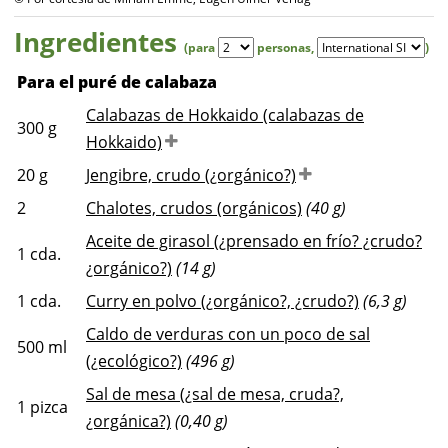
Ingredientes
(para
personas
,
)
Para el puré de calabaza
Calabazas de Hokkaido (calabazas de
300
g
Hokkaido)
20
g
Jengibre, crudo (¿orgánico?)
2
Chalotes, crudos (orgánicos)
(40 g)
Aceite de girasol (¿prensado en frío? ¿crudo?
1
cda.
¿orgánico?)
(14 g)
1
cda.
Curry en polvo (¿orgánico?, ¿crudo?)
(6,3 g)
Caldo de verduras con un poco de sal
500
ml
(¿ecológico?)
(496 g)
Sal de mesa (¿sal de mesa, cruda?,
1
pizca
¿orgánica?)
(0,40 g)