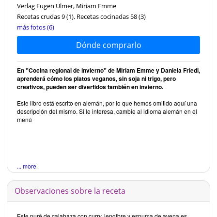
Verlag Eugen Ulmer, Miriam Emme
Recetas crudas 9
(1)
, Recetas cocinadas 58
(3)
más fotos (6)
Dónde comprarlo
En "Cocina regional de invierno" de Miriam Emme y Daniela Friedl,
aprenderá cómo los platos veganos, sin soja ni trigo, pero
creativos, pueden ser divertidos también en invierno.
Este libro está escrito en alemán, por lo que hemos omitido aquí una
descripción del mismo. Si le interesa, cambie al idioma alemán en el
menú
... more
Observaciones sobre la receta
Este puré de calabaza con curry, jengibre y espuma de avena es