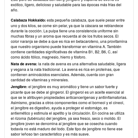
exótico, ligero, delicioso y saludable para las épocas más frías del
año.
Calabaza Hokkaido:
esta pequeña calabaza, que suele pesar entre
uno y dos kilos, se come sin pelar, ya que la cáscara se reblandece
durante la cocción. La pulpa tiene una consistencia uniforme sin
muchas fibras y un aroma que recuerda al de los frutos secos. El
color naranja se debe a que es rica en betacaroteno, una provitamina
que nuestro organismo puede transformar en vitamina A. También
contiene cantidades significativas de vitamina B1, B2, B6, C, así
como ácido fólico, magnesio, hierro y fósforo.
Nata de avena:
la nata de avena es una alternativa saludable, ligera
y vegana a la nata tradicional. La avena es rica en proteínas, que
contienen aminoácidos esenciales. Además, cuenta con gran
cantidad de vitaminas y minerales.
Jengibre:
el jengibre es muy aromático y tiene un sabor fuerte y
picante que se debe al gingerol. El gingerol es un aceite esencial al
que se le atribuyen propiedades anticancerígenas y antiinflamatorias.
Asimismo, gracias a otros componentes como el borneol y el cineol,
el jengibre es digestivo, ayuda a proteger el estomágo, es
antiemético y estimula el apetito y la circulación. En cocina se utiliza
el rizoma (tubérculo) del jengibre, ya sea fresco, seco o molido. El
jengibre joven se denomina al jengibre que se cosecha cuando
todavía no está maduro del todo. Este tipo de jengibre no tiene ese
sabor leñoso tan característico y es más suave.