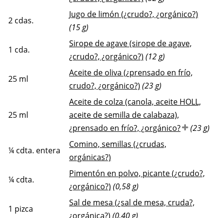
Jugo de limón (¿crudo?, ¿orgánico?)
2
cdas.
(15 g)
Sirope de agave (sirope de agave,
1
cda.
¿crudo?, ¿orgánico?)
(12 g)
Aceite de oliva (¿prensado en frío,
25
ml
crudo?, ¿orgánico?)
(23 g)
Aceite de colza (canola, aceite HOLL,
25
ml
aceite de semilla de calabaza),
¿prensado en frío?, ¿orgánico?
(23 g)
Comino, semillas (¿crudas,
¼
cdta. entera
orgánicas?)
Pimentón en polvo, picante (¿crudo?,
¼
cdta.
¿orgánico?)
(0,58 g)
Sal de mesa (¿sal de mesa, cruda?,
1
pizca
¿orgánica?)
(0,40 g)