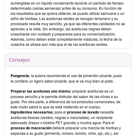
sumergidas en un líquido conservante durante un período de tiempo
determinado (varias semanas) antes de su consumo. En función de
los resultados que se quiera obtener, se puede utilizar salmuera o un
aliño de hierbas. Las aceitunas verdes se recogen temprano y su
procesado resulta muy sencillo, ya que las diferentes calidades no se
aprecian a la vista. Sin embargo, las aceitunas negras deben
cosecharse con cuidado y prepararse para su comercialización.
Además, como deben estar completamente maduras, la fecha de la
cosecha se atrasa aún más que el de las aceitunas verdes.
Consejos
Pungencia:
la autora recomienda el uso de pimentón picante, pues
le confiere un ligero sabor picante, que le va muy bien al plato.
Preparar las aceitunas uno mismo:
preparar aceitunas es un
proceso sencillo y le permite disfrutar del sabor de las olivas a su
gusto. Por otra parte, a diferencia de los productos comerciales, de
este modo sabrá lo que se está metiendo en el cuerpo.
Ingredientes necesarios:
para el
proceso de lavado
necesita
aceitunas frescas (verdes, negras o mezcladas), un recipiente
adecuado (frasco o botella PET grande) y mucha agua. Para el
proceso de maceración
deberá preparar una mezcla de hierbas y
especias a su gusto (pimienta, romero, tomillo, chile, ajo, etc.), así