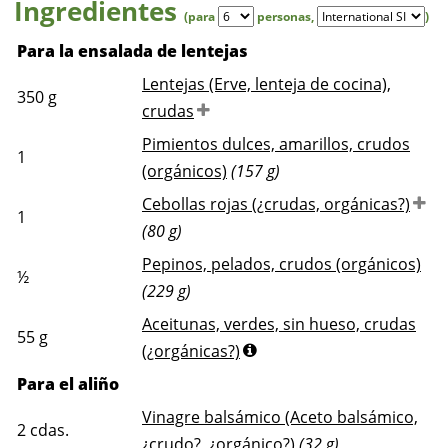
Ingredientes
(para
personas
,
)
Para la ensalada de lentejas
Lentejas (Erve, lenteja de cocina),
350
g
crudas
Pimientos dulces, amarillos, crudos
1
(orgánicos)
(157 g)
Cebollas rojas (¿crudas, orgánicas?)
1
(80 g)
Pepinos, pelados, crudos (orgánicos)
½
(229 g)
Aceitunas, verdes, sin hueso, crudas
55
g
(¿orgánicas?)
Para el aliño
Vinagre balsámico (Aceto balsámico,
2
cdas.
¿crudo?, ¿orgánico?)
(32 g)