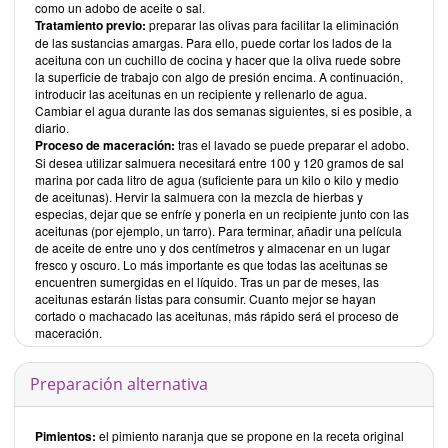
como un adobo de aceite o sal.
Tratamiento previo:
preparar las olivas para facilitar la eliminación
de las sustancias amargas. Para ello, puede cortar los lados de la
aceituna con un cuchillo de cocina y hacer que la oliva ruede sobre
la superficie de trabajo con algo de presión encima. A continuación,
introducir las aceitunas en un recipiente y rellenarlo de agua.
Cambiar el agua durante las dos semanas siguientes, si es posible, a
diario.
Proceso de maceración:
tras el lavado se puede preparar el adobo.
Si desea utilizar salmuera necesitará entre 100 y 120 gramos de sal
marina por cada litro de agua (suficiente para un kilo o kilo y medio
de aceitunas). Hervir la salmuera con la mezcla de hierbas y
especias, dejar que se enfríe y ponerla en un recipiente junto con las
aceitunas (por ejemplo, un tarro). Para terminar, añadir una película
de aceite de entre uno y dos centímetros y almacenar en un lugar
fresco y oscuro. Lo más importante es que todas las aceitunas se
encuentren sumergidas en el líquido. Tras un par de meses, las
aceitunas estarán listas para consumir. Cuanto mejor se hayan
cortado o machacado las aceitunas, más rápido será el proceso de
maceración.
Preparación alternativa
Pimientos:
el pimiento naranja que se propone en la receta original