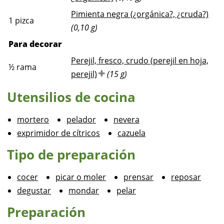
Pimienta negra (¿orgánica?, ¿cruda?)
1
pizca
(0,10 g)
Para decorar
Perejil, fresco, crudo (perejil en hoja,
½
rama
perejil)
(15 g)
Utensilios de cocina
mortero
pelador
nevera
exprimidor de cítricos
cazuela
Tipo de preparación
cocer
picar o moler
prensar
reposar
degustar
mondar
pelar
Preparación