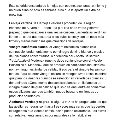
Esta colorida ensalada de lentejas con pepino, aceitunas, pimiento y
un buen aliño no solo es sabrosa, sino que le aporta un extra de
proteínas.
Lenteja verdina:
las lentejas verdinas proceden de la región
francesa de Auvernia. Tienen una piel fina entre verde y marrón
jaspeado que desaparece una vez se cuecen. Las lentejas verdinas
tienen un sabor que recuerda a los frutos secos y son un poco más
firmes y menos harinosas que otros tipos de lentejas.
Vinagre balsámico blanco:
el vinagre balsámico blanco está
compuesto fundamentalmente por vinagre de vino blanco y mostos
de uva blanca concentrados. A diferencia del «Aceto Balsamico
Tradizionale
di Modena» (que no debe confundirse con el «Aceto
Balsamico di Modena», que se produce en cantidades industriales),
no hay ningún estándar de calidad fijado para el vinagre balsámico
blanco. Para obtener vinagre oscuro se recogen uvas tintas, mientras
que para los vinagres blancos se seleccionan variedades blancas. El
denominado «Condimento (balsamico) bianco» en italiano es un
vinagre blanco de gran calidad que solo se encuentra en comercios
especializados, aunque también puede buscarlo en tiendas de
productos saludables.
Aceitunas verdes y negras:
si alguna vez se ha preguntado por qué
las aceitunas negras son hasta tres veces más caras que las verdes,
el fragmento que viene a continuación puede aclarárselo. Las olivas
son relativamente amargas por naturaleza y lo habitual es