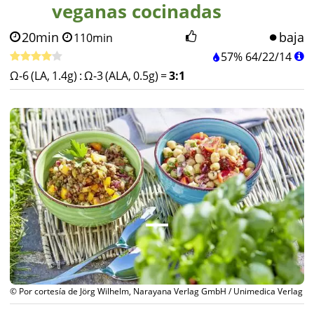
veganas cocinadas
20min
baja
110min
57%
64
/
22
/
14
Ω-6 (LA, 1.4g)
:
Ω-3 (ALA, 0.5g)
=
3:1
© Por cortesía de Jörg Wilhelm, Narayana Verlag GmbH / Unimedica Verlag