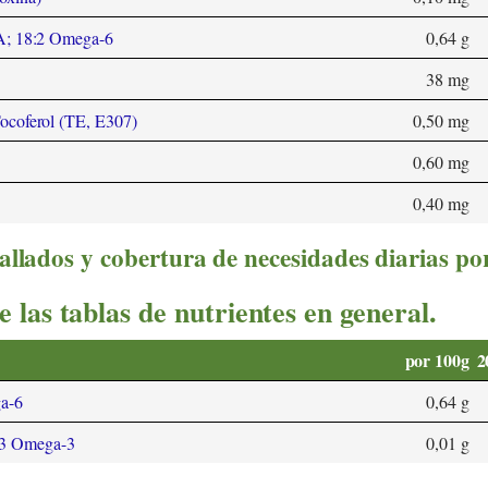
LA; 18:2 Omega-6
0,64 g
38 mg
ocoferol (TE, E307)
0,50 mg
0,60 mg
0,40 mg
allados y cobertura de necesidades diarias po
e las tablas de nutrientes en general.
por 100g
2
ga-6
0,64 g
8:3 Omega-3
0,01 g