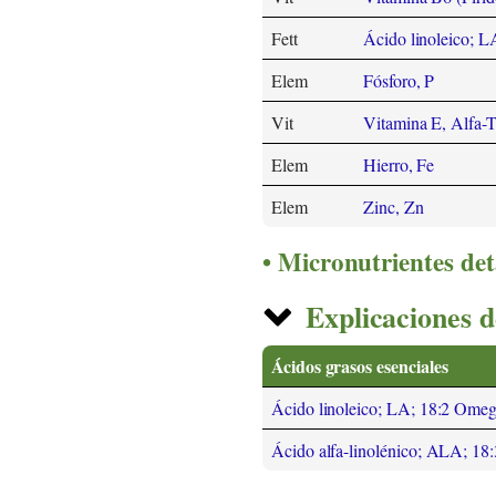
Fett
Ácido linoleico; 
Elem
Fósforo, P
Vit
Vitamina E, Alfa-T
Elem
Hierro, Fe
Elem
Zinc, Zn
Micronutrientes det
Explicaciones d
Ácidos grasos esenciales
Ácido linoleico; LA; 18:2 Ome
Ácido alfa-linolénico; ALA; 1