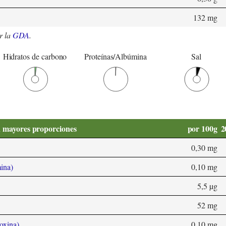
132 mg
r la
GDA
.
Hidratos de carbono
Proteínas/Albúmina
Sal
n mayores proporciones
por 100g
2
0,30 mg
ina)
0,10 mg
5,5 µg
52 mg
oxina)
0,10 mg