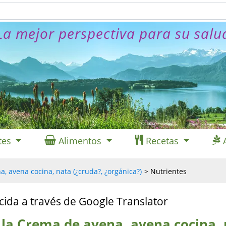
La mejor perspectiva para su salu
tes
Alimentos
Recetas
, avena cocina, nata (¿cruda?, ¿orgánica?)
Nutrientes
cida a través de Google Translator
 la Crema de avena, avena cocina,