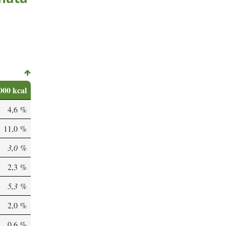
000 kcal
4,6 %
11,0 %
3,0 %
2,3 %
5,3 %
2,0 %
0,6 %