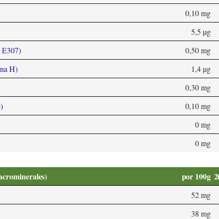
0,10 mg
5,5 µg
, E307)
0,50 mg
ina H)
1,4 µg
0,30 mg
)
0,10 mg
0 mg
0 mg
acrominerales)
por 100g
2
52 mg
38 mg