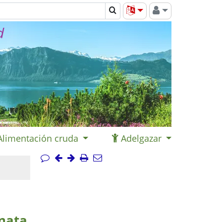
d
Alimentación cruda
Adelgazar
 nata