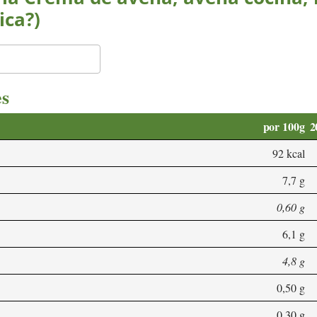
ica?)
es
por 100g
2
92 kcal
7,7 g
0,60 g
6,1 g
4,8 g
0,50 g
0,30 g