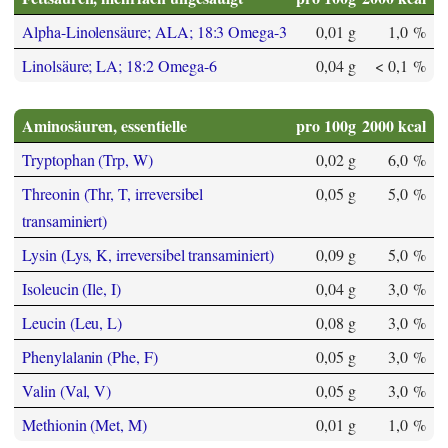
Alpha-Linolensäure; ALA; 18:3 Omega-3
0,01 g
1,0 %
Linolsäure; LA; 18:2 Omega-6
0,04 g
< 0,1 %
Aminosäuren, essentielle
pro 100g
2000 kcal
Tryptophan (Trp, W)
0,02 g
6,0 %
Threonin (Thr, T, irreversibel
0,05 g
5,0 %
transaminiert)
Lysin (Lys, K, irreversibel transaminiert)
0,09 g
5,0 %
Isoleucin (Ile, I)
0,04 g
3,0 %
Leucin (Leu, L)
0,08 g
3,0 %
Phenylalanin (Phe, F)
0,05 g
3,0 %
Valin (Val, V)
0,05 g
3,0 %
Methionin (Met, M)
0,01 g
1,0 %