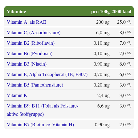
Vitamine
pro 100g
2000 kcal
Vitamin A, als RAE
200 µg
25,0 %
Vitamin C, (Ascorbinsäure)
6,0 mg
8,0 %
Vitamin B2 (Riboflavin)
0,10 mg
7,0 %
Vitamin B6 (Pyridoxin)
0,10 mg
7,0 %
Vitamin B3 (Niacin)
0,90 mg
6,0 %
Vitamin E, Alpha-Tocopherol (TE, E307)
0,70 mg
6,0 %
Vitamin B5 (Pantothensäure)
0,20 mg
3,0 %
Vitamin K
2,4 µg
3,0 %
Vitamin B9, B11 (Folat als Folsäure-
6,6 µg
3,0 %
aktive Stoffgruppe)
Vitamin B7 (Biotin, ex Vitamin H)
0,90 µg
2,0 %