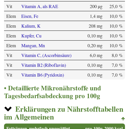
Vit
Vitamin A, als RAE
200 µg
25,0 %
Elem
Eisen, Fe
1,4 mg
10,0 %
Elem
Kalium, K
208 mg
10,0 %
Elem
Kupfer, Cu
0,10 mg
10,0 %
Elem
Mangan, Mn
0,20 mg
10,0 %
Vit
Vitamin C, (Ascorbinsäure)
6,0 mg
8,0 %
Vit
Vitamin B2 (Riboflavin)
0,10 mg
7,0 %
Vit
Vitamin B6 (Pyridoxin)
0,10 mg
7,0 %
Detaillierte Mikronährstoffe und
Tagesbedarfsabdeckung pro 100g
Erklärungen zu Nährstofftabellen
im Allgemeinen
Fettsäuren, mehrfach ungesättigt
pro 100g
2000 kcal