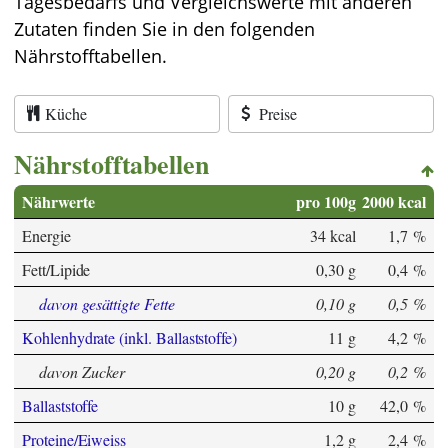
Tagesbedarfs und Vergleichswerte mit anderen
Zutaten finden Sie in den folgenden
Nährstofftabellen.
Küche
Preise
Nährstofftabellen
Nährwerte
pro 100g
2000 kcal
Energie
34 kcal
1,7 %
Fett/Lipide
0,30 g
0,4 %
davon gesättigte Fette
0,10 g
0,5 %
Kohlenhydrate (inkl. Ballaststoffe)
11 g
4,2 %
davon Zucker
0,20 g
0,2 %
Ballaststoffe
10 g
42,0 %
Proteine/Eiweiss
1,2 g
2,4 %