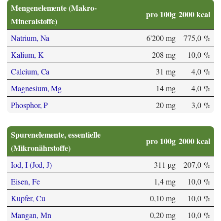
Mengenelemente (Makro-
pro 100g
2000 kcal
Mineralstoffe)
Natrium, Na
6'200 mg
775,0 %
Kalium, K
208 mg
10,0 %
Calcium, Ca
31 mg
4,0 %
Magnesium, Mg
14 mg
4,0 %
Phosphor, P
20 mg
3,0 %
Spurenelemente, essentielle
pro 100g
2000 kcal
(Mikronährstoffe)
Iod, I (Jod, J)
311 µg
207,0 %
Eisen, Fe
1,4 mg
10,0 %
Kupfer, Cu
0,10 mg
10,0 %
Mangan, Mn
0,20 mg
10,0 %