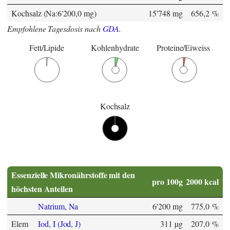
Kochsalz (Na:6'200,0 mg)
15'748 mg
656,2 %
Empfohlene Tagesdosis nach
GDA
.
Fett/Lipide
Kohlenhydrate
Proteine/Eiweiss
Kochsalz
Essenzielle Mikronährstoffe mit den
pro 100g
2000 kcal
höchsten Anteilen
Natrium, Na
6'200 mg
775,0 %
Elem
Iod, I (Jod, J)
311 µg
207,0 %