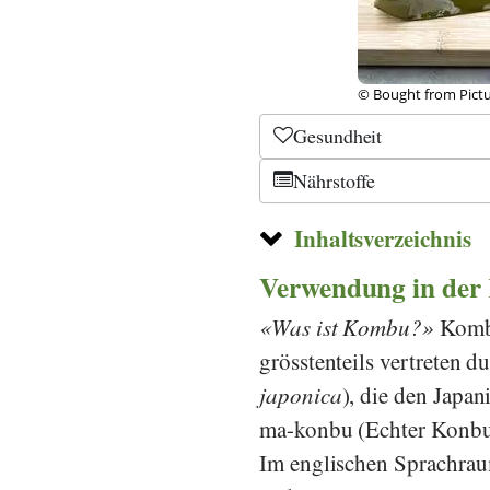
a
©
CC-0 1.0
, Freddy A
Gesundheit
Nährstoffe
Inhaltsverzeichnis
Verwendung in der
Was ist Kombu?
Kombu
grösstenteils vertreten d
japonica
), die den Japa
ma-konbu (Echter Konbu
Im englischen Sprachra