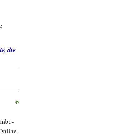
e
e, die
ombu-
Online-