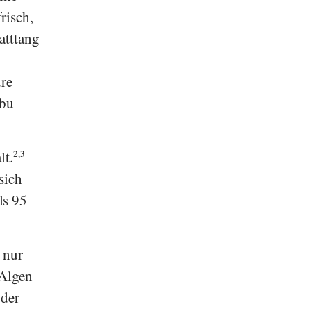
risch,
atttang
ure
mbu
lt.
2,3
sich
ls 95
 nur
-Algen
 der