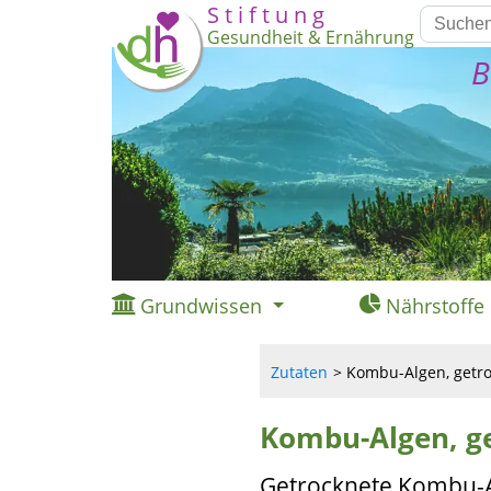
S t i f t u n g
Gesundheit & Ernährung
B
Grundwissen
Nährstoffe
Zutaten
Kombu-Algen, getroc
Kombu-Algen, ge
Getrocknete Kombu-Alg