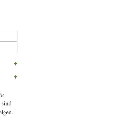
©
GFDL 1.2
, Alice Wiegand, Wikipedia
-
ia
 sind
algen.
1