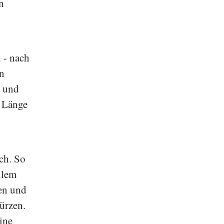
n
n - nach
en
d und
h Länge
ch. So
llem
pen und
ürzen.
ine