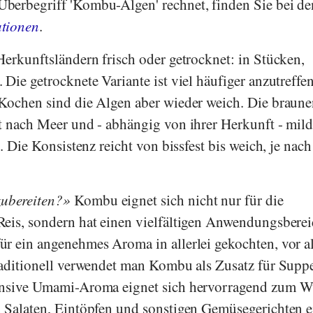
berbegriff 'Kombu-Algen' rechnet, finden Sie bei de
ationen
.
Herkunftsländern frisch oder getrocknet: in Stücken,
Die getrocknete Variante ist viel häufiger anzutreffe
 Kochen sind die Algen aber wieder weich. Die braun
t nach Meer und - abhängig von ihrer Herkunft - mil
g. Die Konsistenz reicht von bissfest bis weich, je nac
ubereiten?
Kombu eignet sich nicht nur für die
eis, sondern hat einen vielfältigen Anwendungsberei
r ein angenehmes Aroma in allerlei gekochten, vor a
raditionell verwendet man Kombu als Zusatz für Sup
ensive Umami-Aroma eignet sich hervorragend zum W
 Salaten, Eintöpfen und sonstigen Gemüsegerichten e