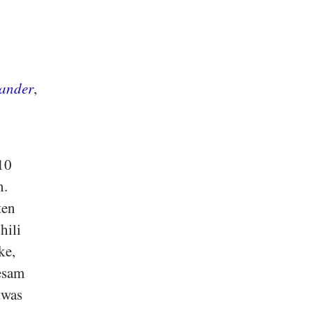
ander
,
10
n.
ten
hili
ke,
esam
twas