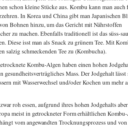
chen schon kleine Stücke aus. Kombu kann man auch f
verzehren. In Korea und China gibt man Japanischen Bl
on Bohnen hinzu, um das Gericht mit Nährstoffen
her zu machen. Ebenfalls traditionell ist das süss-sa
fen. Diese isst man als Snack zu grünem Tee. Mit Ko
inen salzig schmeckenden Tee zu (Kombucha).
 getrocknete Kombu-Algen haben einen hohen Jodgeha
n gesundheitsverträgliches Mass. Der Jodgehalt lässt 
ssern mit Wasserwechsel und/oder Kochen um mehr a
ar roh essen, aufgrund ihres hohen Jodgehalts aber
uropa meist in getrockneter Form erhältlichen Kombu
 hängt vom angewandten Trocknungsprozess und von