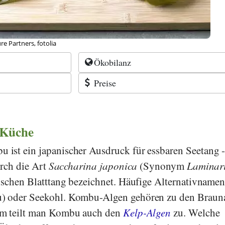
n, Korea, pixabay
Ökobilanz
Preise
 Küche
 ist ein japanischer Ausdruck für essbaren Seetang 
urch die Art
Saccharina japonica
(Synonym
Laminar
nischen Blatttang bezeichnet. Häufige Alternativnamen
) oder Seekohl. Kombu-Algen
gehören zu den Braun
um teilt man Kombu auch den
Kelp-Algen
zu. Welche