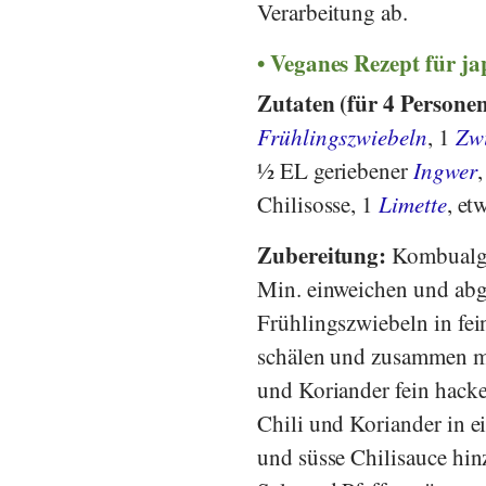
Verarbeitung ab.
Veganes Rezept für j
Zutaten (für 4 Persone
Frühlingszwiebeln
, 1
Zw
½ EL geriebener
Ingwer
Chilisosse, 1
Limette
, et
Zubereitung:
Kombualge
Min. einweichen und abg
Frühlingszwiebeln in fei
schälen und zusammen mit
und Koriander fein hacke
Chili und Koriander in e
und süsse Chilisauce hin