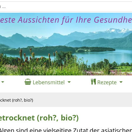
este Aussichten für Ihre Gesundhe
Lebensmittel
Rezepte
knet (roh?, bio?)
trocknet (roh?, bio?)
en sind eine vielseitige Zutat der asiatische