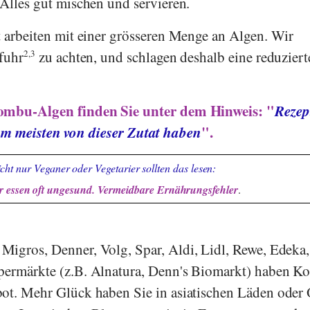
 Alles gut mischen und servieren.
t arbeiten mit einer grösseren Menge an Algen. Wir
fuhr
2,3
zu achten, und schlagen deshalb eine reduziert
ombu-Algen finden Sie unter dem Hinweis: "
Rezept
m meisten von dieser Zutat haben
".
cht nur Veganer oder Vegetarier sollten das lesen:
 essen oft ungesund. Vermeidbare Ernährungsfehler
.
,
Migros
,
Denner
,
Volg
,
Spar
,
Aldi
,
Lidl
,
Rewe
,
Edeka
,
permärkte (z.B.
Alnatura
,
Denn's Biomarkt
) haben K
ot. Mehr Glück haben Sie in asiatischen Läden oder 