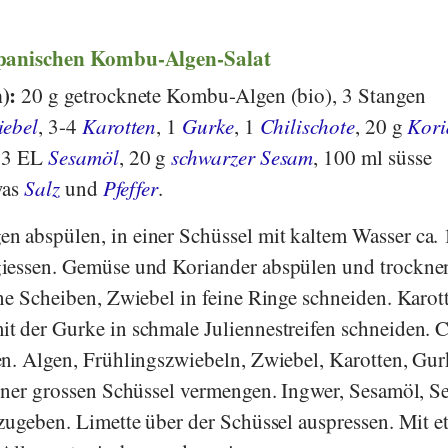
apanischen Kombu-Algen-Salat
n):
20 g getrocknete Kombu-Algen (bio), 3 Stangen
iebel
, 3-4
Karotten
, 1
Gurke
, 1
Chilischote
, 20 g
Kori
, 3 EL
Sesamöl
, 20 g
schwarzer Sesam
, 100 ml süsse
was
Salz
und
Pfeffer
.
n abspülen, in einer Schüssel mit kaltem Wasser ca. 
iessen. Gemüse und Koriander abspülen und trockne
ne Scheiben, Zwiebel in feine Ringe schneiden. Karot
 der Gurke in schmale Juliennestreifen schneiden. C
n. Algen, Frühlingszwiebeln, Zwiebel, Karotten, Gur
iner grossen Schüssel vermengen. Ingwer, Sesamöl, S
zugeben. Limette über der Schüssel auspressen. Mit e