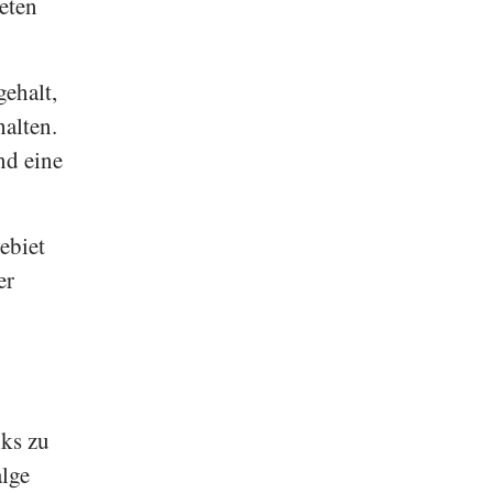
eten
ehalt,
alten.
nd eine
ebiet
er
iks zu
alge