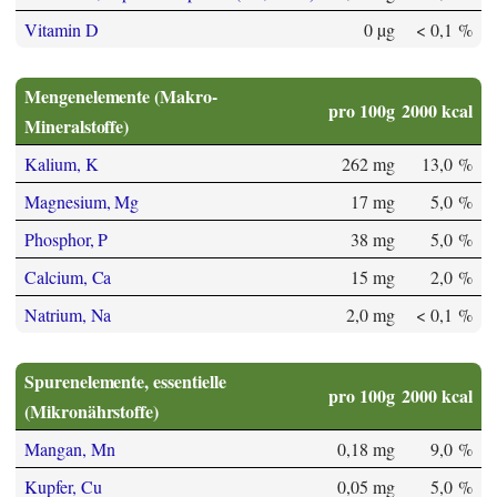
Vitamin D
0 µg
< 0,1 %
Mengenelemente (Makro-
pro 100g
2000 kcal
Mineralstoffe)
Kalium, K
262 mg
13,0 %
Magnesium, Mg
17 mg
5,0 %
Phosphor, P
38 mg
5,0 %
Calcium, Ca
15 mg
2,0 %
Natrium, Na
2,0 mg
< 0,1 %
Spurenelemente, essentielle
pro 100g
2000 kcal
(Mikronährstoffe)
Mangan, Mn
0,18 mg
9,0 %
Kupfer, Cu
0,05 mg
5,0 %