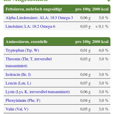
Fettsäuren, mehrfach ungesättigt
pro 100g
2000 kcal
Alpha-Linolensäure; ALA; 18:3 Omega-3
0,06 g
3,0 %
Linolsäure; LA; 18:2 Omega-6
0,03 g
< 0,1 %
Aminosäuren, essentielle
pro 100g
2000 kcal
Tryptophan (Trp, W)
0,01 g
4,0 %
Threonin (Thr, T, irreversibel
0,03 g
3,0 %
transaminiert)
Isoleucin (Ile, I)
0,04 g
3,0 %
Leucin (Leu, L)
0,07 g
3,0 %
Lysin (Lys, K, irreversibel transaminiert)
0,06 g
3,0 %
Phenylalanin (Phe, F)
0,04 g
3,0 %
Valin (Val, V)
0,05 g
3,0 %