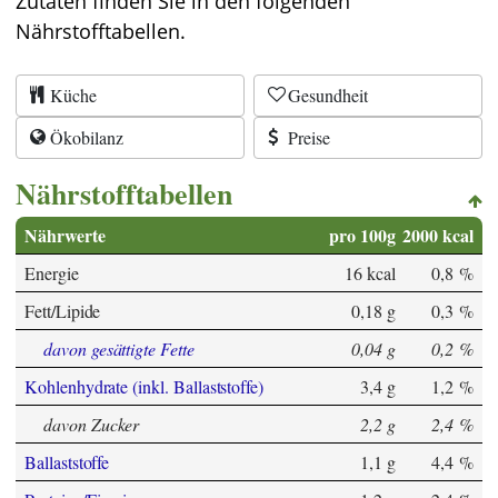
Zutaten finden Sie in den folgenden
Nährstofftabellen.
Küche
Gesundheit
Ökobilanz
Preise
Nährstofftabellen
Nährwerte
pro 100g
2000 kcal
Energie
16 kcal
0,8 %
Fett/Lipide
0,18 g
0,3 %
davon gesättigte Fette
0,04 g
0,2 %
Kohlenhydrate (inkl. Ballaststoffe)
3,4 g
1,2 %
davon Zucker
2,2 g
2,4 %
Ballaststoffe
1,1 g
4,4 %