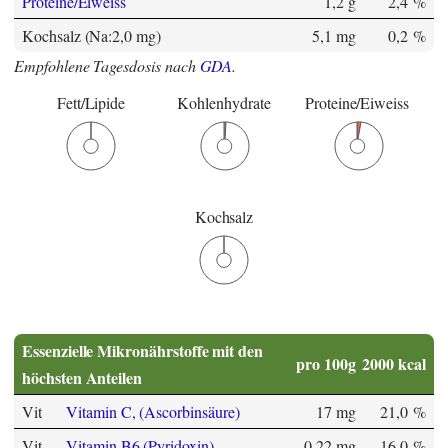
Proteine/Eiweiss
1,2 g
2,4 %
Kochsalz (Na:2,0 mg)
5,1 mg
0,2 %
Empfohlene Tagesdosis nach
GDA
.
Fett/Lipide
Kohlenhydrate
Proteine/Eiweiss
Kochsalz
Essenzielle Mikronährstoffe mit den
pro 100g
2000 kcal
höchsten Anteilen
Vit
Vitamin C, (Ascorbinsäure)
17 mg
21,0 %
Vit
Vitamin B6 (Pyridoxin)
0,22 mg
16,0 %