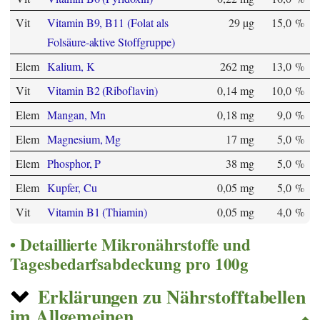
Vit
Vitamin B9, B11 (Folat als
29 µg
15,0 %
Folsäure-aktive Stoffgruppe)
Elem
Kalium, K
262 mg
13,0 %
Vit
Vitamin B2 (Riboflavin)
0,14 mg
10,0 %
Elem
Mangan, Mn
0,18 mg
9,0 %
Elem
Magnesium, Mg
17 mg
5,0 %
Elem
Phosphor, P
38 mg
5,0 %
Elem
Kupfer, Cu
0,05 mg
5,0 %
Vit
Vitamin B1 (Thiamin)
0,05 mg
4,0 %
Detaillierte Mikronährstoffe und
Tagesbedarfsabdeckung pro 100g
Erklärungen zu Nährstofftabellen
im Allgemeinen