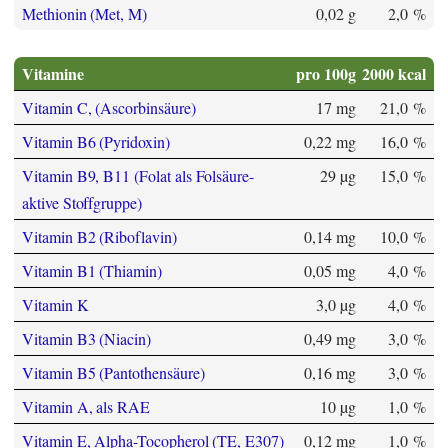
Methionin (Met, M)
0,02 g
2,0 %
Vitamine
pro 100g
2000 kcal
Vitamin C, (Ascorbinsäure)
17 mg
21,0 %
Vitamin B6 (Pyridoxin)
0,22 mg
16,0 %
Vitamin B9, B11 (Folat als Folsäure-
29 µg
15,0 %
aktive Stoffgruppe)
Vitamin B2 (Riboflavin)
0,14 mg
10,0 %
Vitamin B1 (Thiamin)
0,05 mg
4,0 %
Vitamin K
3,0 µg
4,0 %
Vitamin B3 (Niacin)
0,49 mg
3,0 %
Vitamin B5 (Pantothensäure)
0,16 mg
3,0 %
Vitamin A, als RAE
10 µg
1,0 %
Vitamin E, Alpha-Tocopherol (TE, E307)
0,12 mg
1,0 %