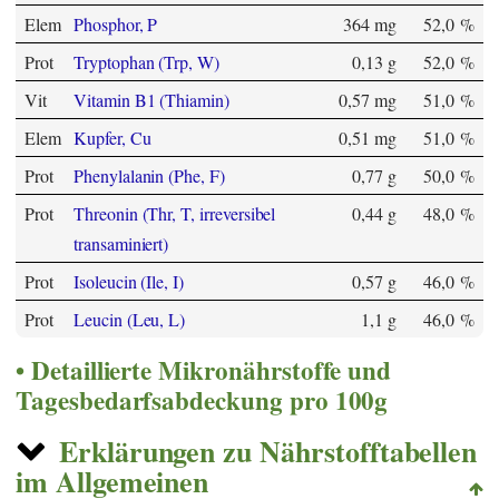
Elem
Phosphor, P
364 mg
52,0 %
Prot
Tryptophan (Trp, W)
0,13 g
52,0 %
Vit
Vitamin B1 (Thiamin)
0,57 mg
51,0 %
Elem
Kupfer, Cu
0,51 mg
51,0 %
Prot
Phenylalanin (Phe, F)
0,77 g
50,0 %
Prot
Threonin (Thr, T, irreversibel
0,44 g
48,0 %
transaminiert)
Prot
Isoleucin (Ile, I)
0,57 g
46,0 %
Prot
Leucin (Leu, L)
1,1 g
46,0 %
Detaillierte Mikronährstoffe und
Tagesbedarfsabdeckung pro 100g
Erklärungen zu Nährstofftabellen
im Allgemeinen