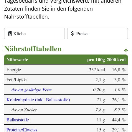
Tagesbedarfs und Vergleichswerte mit anderen
Zutaten finden Sie in den folgenden
Nährstofftabellen.
Küche
Preise
Nährstofftabellen
Nährwerte
pro 100g
2000 kcal
Energie
337 kcal
16,8 %
Fett/Lipide
2,1 g
3,0 %
davon gesättigte Fette
0,20 g
1,0 %
Kohlenhydrate (inkl. Ballaststoffe)
71 g
26,1 %
davon Zucker
7,8 g
8,7 %
Ballaststoffe
11 g
44,4 %
Proteine/Eiweiss
15 g
29,1 %