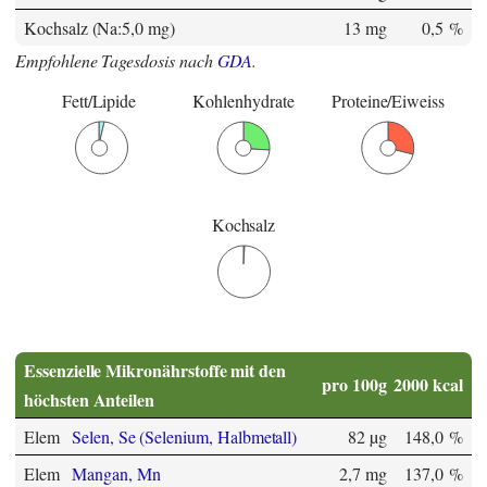
Kochsalz (Na:5,0 mg)
13 mg
0,5 %
Empfohlene Tagesdosis nach
GDA
.
Fett/Lipide
Kohlenhydrate
Proteine/Eiweiss
Kochsalz
Essenzielle Mikronährstoffe mit den
pro 100g
2000 kcal
höchsten Anteilen
Elem
Selen, Se (Selenium, Halbmetall)
82 µg
148,0 %
Elem
Mangan, Mn
2,7 mg
137,0 %