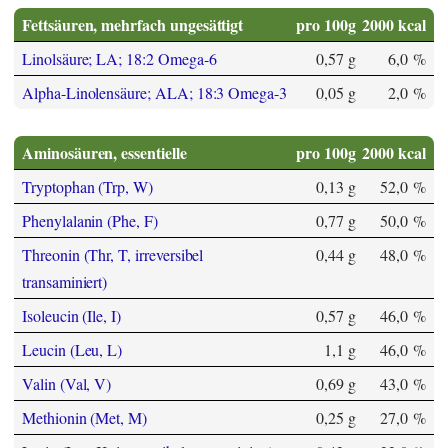
Fettsäuren, mehrfach ungesättigt
pro 100g
2000 kcal
Linolsäure; LA; 18:2 Omega-6
0,57 g
6,0 %
Alpha-Linolensäure; ALA; 18:3 Omega-3
0,05 g
2,0 %
Aminosäuren, essentielle
pro 100g
2000 kcal
Tryptophan (Trp, W)
0,13 g
52,0 %
Phenylalanin (Phe, F)
0,77 g
50,0 %
Threonin (Thr, T, irreversibel
0,44 g
48,0 %
transaminiert)
Isoleucin (Ile, I)
0,57 g
46,0 %
Leucin (Leu, L)
1,1 g
46,0 %
Valin (Val, V)
0,69 g
43,0 %
Methionin (Met, M)
0,25 g
27,0 %