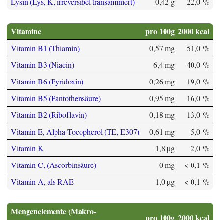
Lysin (Lys, K, irreversibel transaminiert)
0,42 g
22,0 %
Vitamine
pro 100g
2000 kcal
Vitamin B1 (Thiamin)
0,57 mg
51,0 %
Vitamin B3 (Niacin)
6,4 mg
40,0 %
Vitamin B6 (Pyridoxin)
0,26 mg
19,0 %
Vitamin B5 (Pantothensäure)
0,95 mg
16,0 %
Vitamin B2 (Riboflavin)
0,18 mg
13,0 %
Vitamin E, Alpha-Tocopherol (TE, E307)
0,61 mg
5,0 %
Vitamin K
1,8 µg
2,0 %
Vitamin C, (Ascorbinsäure)
0 mg
< 0,1 %
Vitamin A, als RAE
1,0 µg
< 0,1 %
Mengenelemente (Makro-
pro 100g
2000 kcal