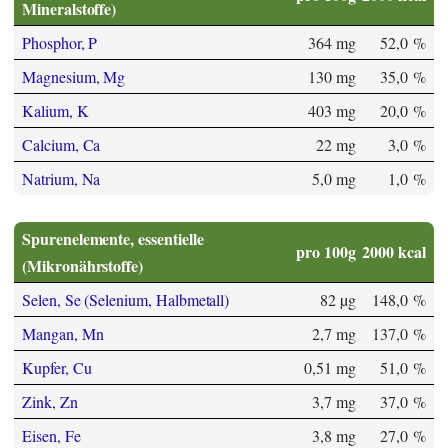
Mineralstoffe)
Phosphor, P
364 mg
52,0 %
Magnesium, Mg
130 mg
35,0 %
Kalium, K
403 mg
20,0 %
Calcium, Ca
22 mg
3,0 %
Natrium, Na
5,0 mg
1,0 %
Spurenelemente, essentielle
pro 100g
2000 kcal
(Mikronährstoffe)
Selen, Se (Selenium, Halbmetall)
82 µg
148,0 %
Mangan, Mn
2,7 mg
137,0 %
Kupfer, Cu
0,51 mg
51,0 %
Zink, Zn
3,7 mg
37,0 %
Eisen, Fe
3,8 mg
27,0 %