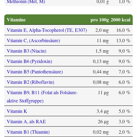
Methionin (Met, M)
0,01 g
1,0 %
Vitamine
pro 100g
2000 kcal
Vitamin E, Alpha-Tocopherol (TE, E307)
2,0 mg
16,0 %
Vitamin C, (Ascorbinsäure)
11 mg
13,0 %
Vitamin B3 (Niacin)
1,5 mg
9,0 %
Vitamin B6 (Pyridoxin)
0,13 mg
9,0 %
Vitamin B5 (Pantothensäure)
0,44 mg
7,0 %
Vitamin B2 (Riboflavin)
0,08 mg
6,0 %
Vitamin B9, B11 (Folat als Folsäure-
11 µg
6,0 %
aktive Stoffgruppe)
Vitamin K
3,4 µg
5,0 %
Vitamin A, als RAE
26 µg
3,0 %
Vitamin B1 (Thiamin)
0,02 mg
2,0 %