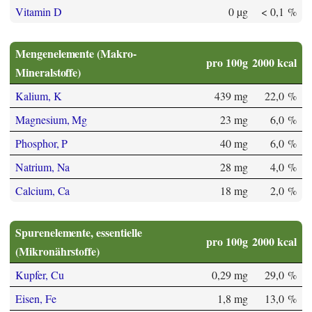
Vitamin D
0 µg
< 0,1 %
Mengenelemente (Makro-
pro 100g
2000 kcal
Mineralstoffe)
Kalium, K
439 mg
22,0 %
Magnesium, Mg
23 mg
6,0 %
Phosphor, P
40 mg
6,0 %
Natrium, Na
28 mg
4,0 %
Calcium, Ca
18 mg
2,0 %
Spurenelemente, essentielle
pro 100g
2000 kcal
(Mikronährstoffe)
Kupfer, Cu
0,29 mg
29,0 %
Eisen, Fe
1,8 mg
13,0 %