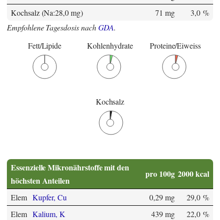
Kochsalz (Na:28,0 mg)
71 mg
3,0 %
Empfohlene Tagesdosis nach
GDA
.
Fett/Lipide
Kohlenhydrate
Proteine/Eiweiss
Kochsalz
Essenzielle Mikronährstoffe mit den
pro 100g
2000 kcal
höchsten Anteilen
Elem
Kupfer, Cu
0,29 mg
29,0 %
Elem
Kalium, K
439 mg
22,0 %