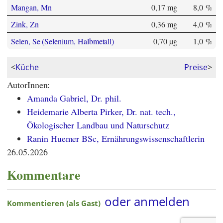
Mangan, Mn
0,17 mg
8,0 %
Zink, Zn
0,36 mg
4,0 %
Selen, Se (Selenium, Halbmetall)
0,70 µg
1,0 %
<
Küche
Preise
>
AutorInnen:
Amanda Gabriel, Dr. phil.
Heidemarie Alberta Pirker, Dr. nat. tech.,
Ökologischer Landbau und Naturschutz
Ranin Huemer BSc, Ernährungswissenschaftlerin
26.05.2026
Kommentare