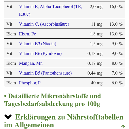
Vit
Vitamin E, Alpha-Tocopherol (TE,
2,0 mg
16,0 %
E307)
Vit
Vitamin C, (Ascorbinsäure)
11 mg
13,0 %
Elem
Eisen, Fe
1,8 mg
13,0 %
Vit
Vitamin B3 (Niacin)
1,5 mg
9,0 %
Vit
Vitamin B6 (Pyridoxin)
0,13 mg
9,0 %
Elem
Mangan, Mn
0,17 mg
8,0 %
Vit
Vitamin B5 (Pantothensäure)
0,44 mg
7,0 %
Elem
Phosphor, P
40 mg
6,0 %
Detaillierte Mikronährstoffe und
Tagesbedarfsabdeckung pro 100g
Erklärungen zu Nährstofftabellen
im Allgemeinen