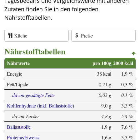
Tagesbedarfs und Vergleichswerte mit anderen
Zutaten finden Sie in den folgenden
Nährstofftabellen.
Küche
Preise
Nährstofftabellen
Nährwerte
pro 100g
2000 kcal
Energie
38 kcal
1,9 %
Fett/Lipide
0,21 g
0,3 %
davon gesättigte Fette
0,03 g
0,1 %
Kohlenhydrate (inkl. Ballaststoffe)
9,0 g
3,3 %
davon Zucker
4,8 g
5,4 %
Ballaststoffe
1,9 g
7,6 %
Proteine/Eiweiss
1,6 g
3,3 %