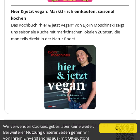
Hier & jetzt vegan: Marktfrisch einkaufen, saisonal
kochen
Das Kochbuch "hier & jetzt vegan" von Björn Moschinski zeigt
uns saisonale Küche mit marktfrischen lokalen Zutaten, die
man teils direkt in der Natur findet.
Impressum
Team
Mission
Kooperationen
Wir verwenden Cookies, geben aber keine weiter.
OK
Bei weiterer Nutzung unserer Seiten gehen wir
Kontakt
Datenschutzerklärung
von Ihrem Einverständnis aus (mit OK-Button)