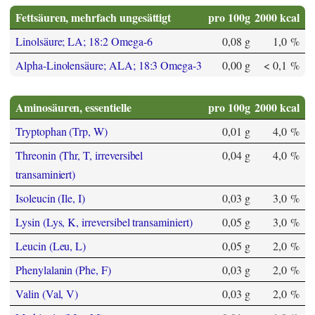
Fettsäuren, mehrfach ungesättigt
pro 100g
2000 kcal
Linolsäure; LA; 18:2 Omega-6
0,08 g
1,0 %
Alpha-Linolensäure; ALA; 18:3 Omega-3
0,00 g
< 0,1 %
Aminosäuren, essentielle
pro 100g
2000 kcal
Tryptophan (Trp, W)
0,01 g
4,0 %
Threonin (Thr, T, irreversibel
0,04 g
4,0 %
transaminiert)
Isoleucin (Ile, I)
0,03 g
3,0 %
Lysin (Lys, K, irreversibel transaminiert)
0,05 g
3,0 %
Leucin (Leu, L)
0,05 g
2,0 %
Phenylalanin (Phe, F)
0,03 g
2,0 %
Valin (Val, V)
0,03 g
2,0 %