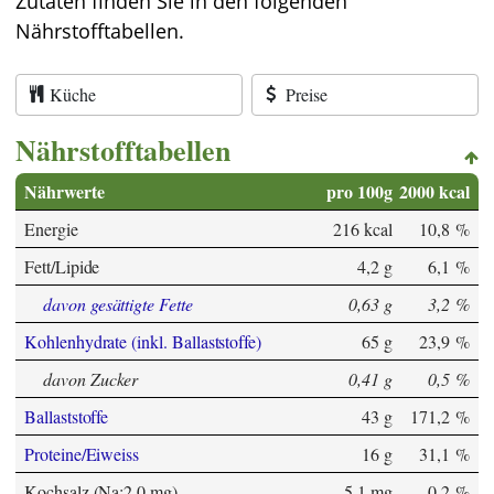
Zutaten finden Sie in den folgenden
Nährstofftabellen.
Küche
Preise
Nährstofftabellen
Nährwerte
pro 100g
2000 kcal
Energie
216 kcal
10,8 %
Fett/Lipide
4,2 g
6,1 %
davon gesättigte Fette
0,63 g
3,2 %
Kohlenhydrate (inkl. Ballaststoffe)
65 g
23,9 %
davon Zucker
0,41 g
0,5 %
Ballaststoffe
43 g
171,2 %
Proteine/Eiweiss
16 g
31,1 %
Kochsalz (Na:2,0 mg)
5,1 mg
0,2 %