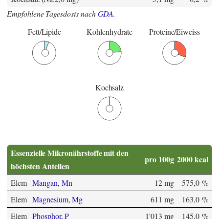
Empfohlene Tagesdosis nach
GDA
.
Fett/Lipide
Kohlenhydrate
Proteine/Eiweiss
Kochsalz
Essenzielle Mikronährstoffe mit den
pro 100g
2000 kcal
höchsten Anteilen
Elem
Mangan, Mn
12 mg
575,0 %
Elem
Magnesium, Mg
611 mg
163,0 %
Elem
Phosphor, P
1'013 mg
145,0 %