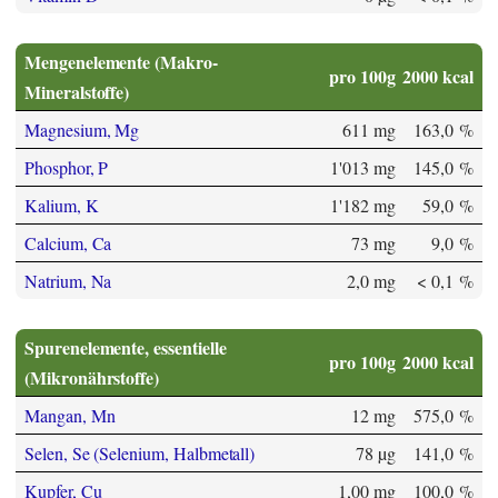
Mengenelemente (Makro-
pro 100g
2000 kcal
Mineralstoffe)
Magnesium, Mg
611 mg
163,0 %
Phosphor, P
1'013 mg
145,0 %
Kalium, K
1'182 mg
59,0 %
Calcium, Ca
73 mg
9,0 %
Natrium, Na
2,0 mg
< 0,1 %
Spurenelemente, essentielle
pro 100g
2000 kcal
(Mikronährstoffe)
Mangan, Mn
12 mg
575,0 %
Selen, Se (Selenium, Halbmetall)
78 µg
141,0 %
Kupfer, Cu
1,00 mg
100,0 %