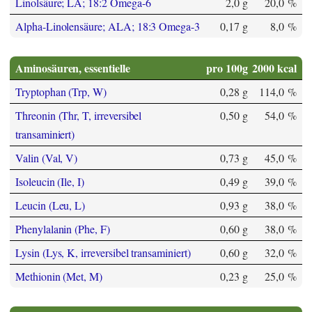
Linolsäure; LA; 18:2 Omega-6
2,0 g
20,0 %
Alpha-Linolensäure; ALA; 18:3 Omega-3
0,17 g
8,0 %
Aminosäuren, essentielle
pro 100g
2000 kcal
Tryptophan (Trp, W)
0,28 g
114,0 %
Threonin (Thr, T, irreversibel
0,50 g
54,0 %
transaminiert)
Valin (Val, V)
0,73 g
45,0 %
Isoleucin (Ile, I)
0,49 g
39,0 %
Leucin (Leu, L)
0,93 g
38,0 %
Phenylalanin (Phe, F)
0,60 g
38,0 %
Lysin (Lys, K, irreversibel transaminiert)
0,60 g
32,0 %
Methionin (Met, M)
0,23 g
25,0 %