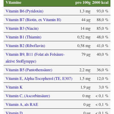
Vitamine
pro 100g
2000 kcal
Vitamin B6 (Pyridoxin)
1,3 mg
93,0 %
Vitamin B7 (Biotin, ex Vitamin H)
44 µg
88,0 %
Vitamin B3 (Niacin)
14 mg
85,0 %
Vitamin B1 (Thiamin)
0,52 mg
48,0 %
Vitamin B2 (Riboflavin)
0,58 mg
41,0 %
Vitamin B9, B11 (Folat als Folsäure-
79 µg
40,0 %
aktive Stoffgruppe)
Vitamin B5 (Pantothensäure)
2,2 mg
36,0 %
Vitamin E, Alpha-Tocopherol (TE, E307)
1,5 mg
12,0 %
Vitamin K
1,9 µg
3,0 %
Vitamin C, (Ascorbinsäure)
0 mg
< 0,1 %
Vitamin A, als RAE
0 µg
< 0,1 %
Vitamin D
0 µg
< 0,1 %