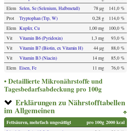
Elem
Selen, Se (Selenium, Halbmetall)
78 µg
141,0 %
Prot
Tryptophan (Trp, W)
0,28 g
114,0 %
Elem
Kupfer, Cu
1,00 mg
100,0 %
Vit
Vitamin B6 (Pyridoxin)
1,3 mg
93,0 %
Vit
Vitamin B7 (Biotin, ex Vitamin H)
44 µg
88,0 %
Vit
Vitamin B3 (Niacin)
14 mg
85,0 %
Elem
Eisen, Fe
11 mg
76,0 %
Detaillierte Mikronährstoffe und
Tagesbedarfsabdeckung pro 100g
Erklärungen zu Nährstofftabellen
im Allgemeinen
Fettsäuren, mehrfach ungesättigt
pro 100g
2000 kcal