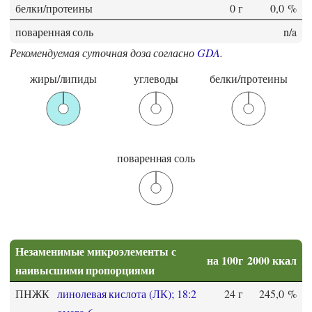
белки/протеины
0 г
0,0 %
поваренная соль
n/a
Рекомендуемая суточная доза согласно
GDA
.
жиры/липиды
углеводы
белки/протеины
поваренная соль
Незаменимые микроэлементы с
на 100г
2000 ккал
наивысшими пропорциями
ПНЖК
линолевая кислота (ЛК); 18:2
24 г
245,0 %