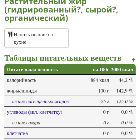
Растительный жир
(гидрированный?, сырой?,
органический)
Использование на
кухне
Таблицы питательных веществ
Питательная ценность
на 100г
2000 ккал
калорийность
884 ккал
44,2 %
жиры/липиды
100 г
142,9 %
из них насыщенных жиров
25 г
125,0 %
углеводы (вкл. клетчатку)
0 г
0,0 %
из них сахара
0 г
0,0 %
клетчатка
0 г
0,0 %