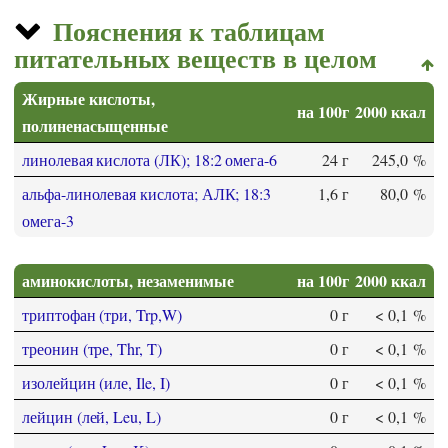
Пояснения к таблицам
питательных веществ в целом
Жирные кислоты,
на 100г
2000 ккал
полиненасыщенные
линолевая кислота (ЛК); 18:2 омега-6
24 г
245,0 %
альфа-линолевая кислота; АЛК; 18:3
1,6 г
80,0 %
омега-3
аминокислоты, незаменимые
на 100г
2000 ккал
триптофан (три, Trp,W)
0 г
< 0,1 %
треонин (тре, Thr, T)
0 г
< 0,1 %
изолейцин (иле, Ile, I)
0 г
< 0,1 %
лейцин (лей, Leu, L)
0 г
< 0,1 %