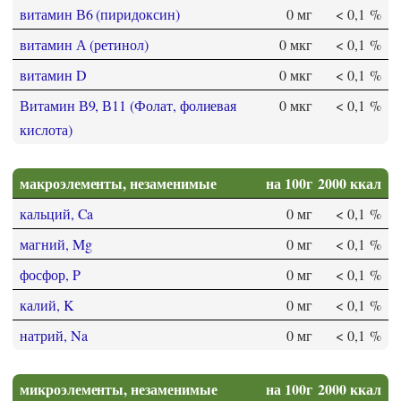
витамин В6 (пиридоксин)
0 мг
< 0,1 %
витамин А (ретинол)
0 мкг
< 0,1 %
витамин D
0 мкг
< 0,1 %
Витамин В9, В11 (Фолат, фолиевая
0 мкг
< 0,1 %
кислота)
макроэлементы, незаменимые
на 100г
2000 ккал
кальций, Ca
0 мг
< 0,1 %
магний, Mg
0 мг
< 0,1 %
фосфор, P
0 мг
< 0,1 %
калий, K
0 мг
< 0,1 %
натрий, Na
0 мг
< 0,1 %
микроэлементы, незаменимые
на 100г
2000 ккал