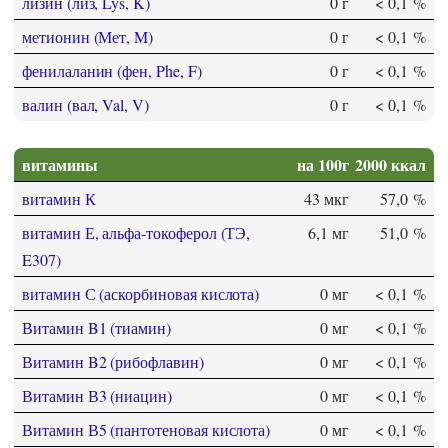
лизин (лиз, Lys, K)
0 г
< 0,1 %
метионин (Мет, M)
0 г
< 0,1 %
фенилаланин (фен, Phe, F)
0 г
< 0,1 %
валин (вал, Val, V)
0 г
< 0,1 %
витамины
на 100г
2000 ккал
витамин К
43 мкг
57,0 %
витамин Е, альфа-токоферол (ТЭ,
6,1 мг
51,0 %
E307)
витамин С (аскорбиновая кислота)
0 мг
< 0,1 %
Витамин B1 (тиамин)
0 мг
< 0,1 %
Витамин B2 (рибофлавин)
0 мг
< 0,1 %
Витамин В3 (ниацин)
0 мг
< 0,1 %
Витамин В5 (пантотеновая кислота)
0 мг
< 0,1 %