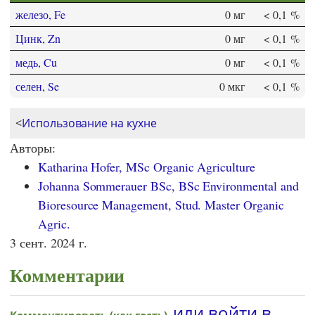
железо, Fe
0 мг
< 0,1 %
Цинк, Zn
0 мг
< 0,1 %
медь, Cu
0 мг
< 0,1 %
селен, Se
0 мкг
< 0,1 %
<
Использование на кухне
Авторы:
Katharina Hofer, MSc Organic Agriculture
Johanna Sommerauer BSc, BSc Environmental and
Bioresource Management, Stud. Master Organic
Agric.
3 сент. 2024 г.
Комментарии