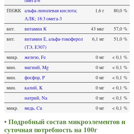
омега-6
ПНЖК
альфа-линолевая кислота;
1,6 г
80,0 %
АЛК; 18:3 омега-3
вит.
витамин К
43 мкг
57,0 %
вит.
витамин Е, альфа-токоферол
6,1 мг
51,0 %
(ТЭ, E307)
микр.
железо, Fe
0 мг
< 0,1 %
мин.
магний, Mg
0 мг
< 0,1 %
мин.
фосфор, P
0 мг
< 0,1 %
мин.
калий, K
0 мг
< 0,1 %
натрий, Na
0 мг
< 0,1 %
микр.
медь, Cu
0 мг
< 0,1 %
Подробный состав микроэлементов и
суточная потребность на 100г