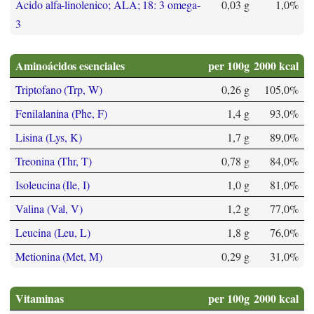
Acido alfa-linolenico; ALA; 18: 3 omega-
0,03 g
1,0%
3
Aminoácidos esenciales
per 100g
2000 kcal
Triptofano (Trp, W)
0,26 g
105,0%
Fenilalanina (Phe, F)
1,4 g
93,0%
Lisina (Lys, K)
1,7 g
89,0%
Treonina (Thr, T)
0,78 g
84,0%
Isoleucina (Ile, I)
1,0 g
81,0%
Valina (Val, V)
1,2 g
77,0%
Leucina (Leu, L)
1,8 g
76,0%
Metionina (Met, M)
0,29 g
31,0%
Vitaminas
per 100g
2000 kcal