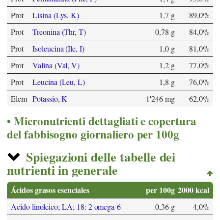
Prot
Lisina (Lys, K)
1,7 g
89,0%
Prot
Treonina (Thr, T)
0,78 g
84,0%
Prot
Isoleucina (Ile, I)
1,0 g
81,0%
Prot
Valina (Val, V)
1,2 g
77,0%
Prot
Leucina (Leu, L)
1,8 g
76,0%
Elem
Potassio, K
1'246 mg
62,0%
Micronutrienti dettagliati e copertura
del fabbisogno giornaliero per 100g
Spiegazioni delle tabelle dei
nutrienti in generale
Ácidos grasos esenciales
per 100g
2000 kcal
Acido linoleico; LA; 18: 2 omega-6
0,36 g
4,0%