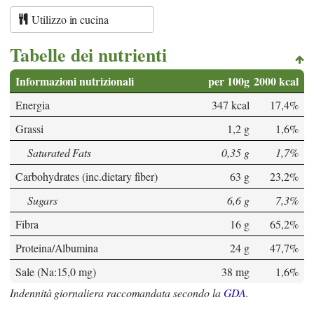
Utilizzo in cucina
Tabelle dei nutrienti
Informazioni nutrizionali
per 100g
2000 kcal
Energia
347 kcal
17,4%
Grassi
1,2 g
1,6%
Saturated Fats
0,35 g
1,7%
Carbohydrates (inc.dietary fiber)
63 g
23,2%
Sugars
6,6 g
7,3%
Fibra
16 g
65,2%
Proteina/Albumina
24 g
47,7%
Sale (Na:15,0 mg)
38 mg
1,6%
Indennità giornaliera raccomandata secondo la
GDA
.