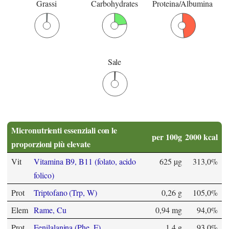
Grassi
Carbohydrates
Proteina/Albumina
Sale
Micronutrienti essenziali con le
per 100g
2000 kcal
proporzioni più elevate
Vit
Vitamina B9, B11 (folato, acido
625 µg
313,0%
folico)
Prot
Triptofano (Trp, W)
0,26 g
105,0%
Elem
Rame, Cu
0,94 mg
94,0%
Prot
Fenilalanina (Phe, F)
1,4 g
93,0%