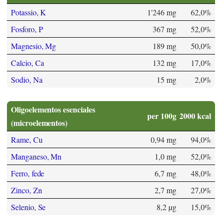
Potassio, K
1'246 mg
62,0%
Fosforo, P
367 mg
52,0%
Magnesio, Mg
189 mg
50,0%
Calcio, Ca
132 mg
17,0%
Sodio, Na
15 mg
2,0%
Oligoelementos esenciales
per 100g
2000 kcal
(microelementos)
Rame, Cu
0,94 mg
94,0%
Manganeso, Mn
1,0 mg
52,0%
Ferro, fede
6,7 mg
48,0%
Zinco, Zn
2,7 mg
27,0%
Selenio, Se
8,2 µg
15,0%