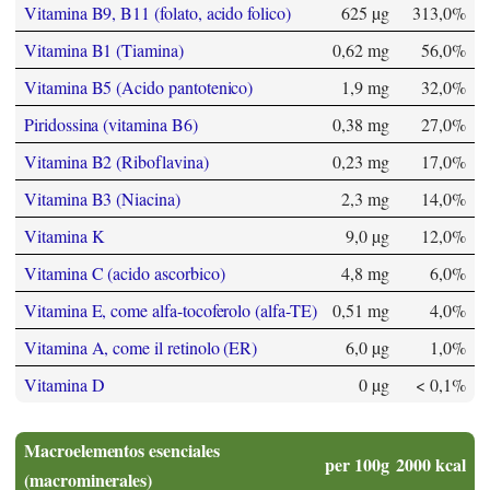
Vitamina B9, B11 (folato, acido folico)
625 µg
313,0%
Vitamina B1 (Tiamina)
0,62 mg
56,0%
Vitamina B5 (Acido pantotenico)
1,9 mg
32,0%
Piridossina (vitamina B6)
0,38 mg
27,0%
Vitamina B2 (Riboflavina)
0,23 mg
17,0%
Vitamina B3 (Niacina)
2,3 mg
14,0%
Vitamina K
9,0 µg
12,0%
Vitamina C (acido ascorbico)
4,8 mg
6,0%
Vitamina E, come alfa-tocoferolo (alfa-TE)
0,51 mg
4,0%
Vitamina A, come il retinolo (ER)
6,0 µg
1,0%
Vitamina D
0 µg
< 0,1%
Macroelementos esenciales
per 100g
2000 kcal
(macrominerales)