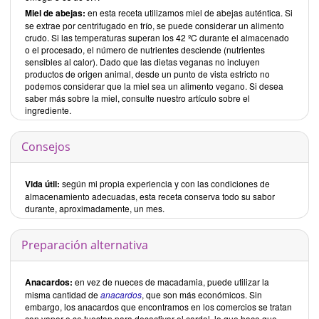
Miel de abejas:
en esta receta utilizamos miel de abejas auténtica. Si
se extrae por centrifugado en frío, se puede considerar un alimento
crudo. Si las temperaturas superan los 42 ºC durante el almacenado
o el procesado, el número de nutrientes desciende (nutrientes
sensibles al calor). Dado que las dietas veganas no incluyen
productos de origen animal, desde un punto de vista estricto no
podemos considerar que la miel sea un alimento vegano. Si desea
saber más sobre la miel, consulte nuestro artículo sobre el
ingrediente.
Consejos
Vida útil:
según mi propia experiencia y con las condiciones de
almacenamiento adecuadas, esta receta conserva todo su sabor
durante, aproximadamente, un mes.
Preparación alternativa
Anacardos:
en vez de nueces de macadamia, puede utilizar la
misma cantidad de
anacardos
, que son más económicos. Sin
embargo, los anacardos que encontramos en los comercios se tratan
con vapor o se tuestan para desactivar el cardol, lo que hace que,