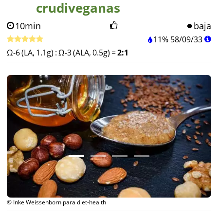
crudiveganas
10min
baja
11%
58
/
09
/
33
Ω-6 (LA, 1.1g)
:
Ω-3 (ALA, 0.5g)
=
2:1
© Inke Weissenborn para diet-health