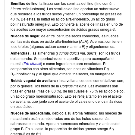
Semillas de lino:
la linaza son las semillas del lino (lino común,
Linum usitatissimum
). Las semillas de lino aportan un sabor suave
que recuerda a los frutos secos y tienen un porcentaje de grasas del
40 %. De estas, la mitad es ácido alfa-linolénico, un ácido graso
poliinsaturado omega-3. Esto convierte al aceite de linaza en uno de
los aceites con mayor concentración de ácidos grasos omega-3.
Nueces de nogal:
de entre los frutos secos conocidos, las nueces
son las más ricas en ácido alfa-linolénico (ALA). Además, contienen
tocoferoles (algunos actúan como vitamina E) y oligoelementos.
Almendras:
las almendras (
Prunus dulcis
var.
dulcis
) son los frutos
del almendro. Son perfectas como aperitivo, para acompañar el
muesli (
Erb Muesli
) o como ingrediente para ensaladas. En
comparación con otros alimentos, son ricas en vitaminas E y
B
(riboflavina) y, al igual que otros frutos secos, en manganeso.
2
Bebida vegetal de avellana:
las avellanas que se comercializan son,
por lo general, los frutos de la
Corylus maxima
. Las avellanas son
ricas en grasas (más del 60 %), de las cuales el 75 % es ácido oleico,
un ácido graso monoinsaturado. Esto se refleja también en el aceite
de avellana, que junto con el aceite de oliva es uno de los más ricos
en este ácido.
Nueces de macadamia:
debido a su aroma refinado, las nueces de
macadamia están consideradas uno de los frutos secos más
sabrosos del mundo. Aportan numerosos minerales y vitaminas del
grupo B. En su caso, la proporción de ácidos grasos omega-6 y
omega-3 es de 6:1.