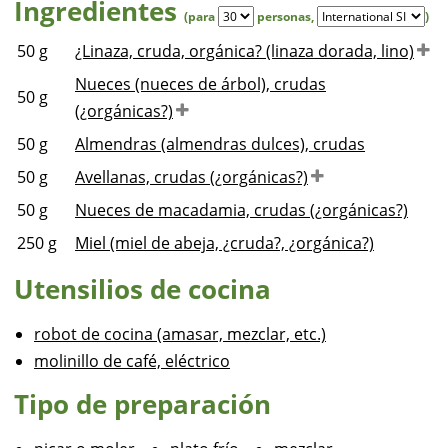
Ingredientes
(para
personas
,
)
50
g
¿Linaza, cruda, orgánica? (linaza dorada, lino)
Nueces (nueces de árbol), crudas
50
g
(¿orgánicas?)
50
g
Almendras (almendras dulces), crudas
50
g
Avellanas, crudas (¿orgánicas?)
50
g
Nueces de macadamia, crudas (¿orgánicas?)
250
g
Miel (miel de abeja, ¿cruda?, ¿orgánica?)
Utensilios de cocina
robot de cocina (amasar, mezclar, etc.)
molinillo de café, eléctrico
Tipo de preparación