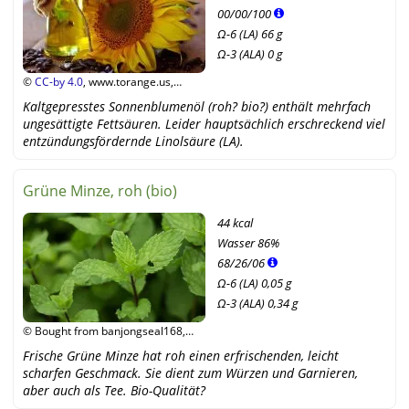
00
/
00
/
100
Ω-6 (LA) 66 g
Ω-3 (ALA) 0 g
©
CC-by 4.0
, www.torange.us,
Wikipedia
Kaltgepresstes Sonnenblumenöl (roh? bio?) enthält mehrfach
ungesättigte Fettsäuren. Leider hauptsächlich erschreckend viel
entzündungsfördernde Linolsäure (LA).
Grüne Minze, roh (bio)
44 kcal
Wasser
86%
68
/
26
/
06
Ω-6 (LA) 0,05 g
Ω-3 (ALA) 0,34 g
© Bought from banjongseal168,
Shutterstock
Frische Grüne Minze hat roh einen erfrischenden, leicht
scharfen Geschmack. Sie dient zum Würzen und Garnieren,
aber auch als Tee. Bio-Qualität?