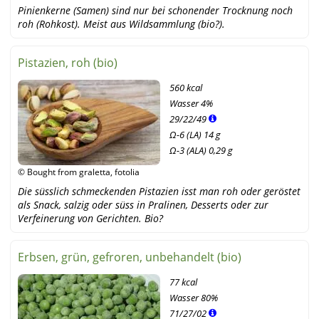
fotolia
Pinienkerne (Samen) sind nur bei schonender Trocknung noch
roh (Rohkost). Meist aus Wildsammlung (bio?).
Pistazien, roh (bio)
560 kcal
Wasser
4%
29
/
22
/
49
Ω-6 (LA) 14 g
Ω-3 (ALA) 0,29 g
© Bought from graletta, fotolia
Die süsslich schmeckenden Pistazien isst man roh oder geröstet
als Snack, salzig oder süss in Pralinen, Desserts oder zur
Verfeinerung von Gerichten. Bio?
Erbsen, grün, gefroren, unbehandelt (bio)
77 kcal
Wasser
80%
71
/
27
/
02