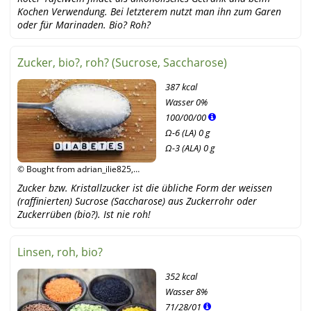
Kochen Verwendung. Bei letzterem nutzt man ihn zum Garen
oder für Marinaden. Bio? Roh?
Zucker, bio?, roh? (Sucrose, Saccharose)
387 kcal
Wasser
0%
100
/
00
/
00
Ω-6 (LA) 0 g
Ω-3 (ALA) 0 g
© Bought from adrian_ilie825,
fotolia
Zucker bzw. Kristallzucker ist die übliche Form der weissen
(raffinierten) Sucrose (Saccharose) aus Zuckerrohr oder
Zuckerrüben (bio?). Ist nie roh!
Linsen, roh, bio?
352 kcal
Wasser
8%
71
/
28
/
01