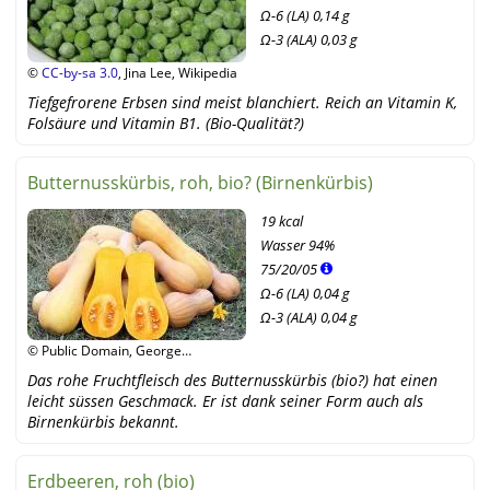
Ω-6 (LA) 0,14 g
Ω-3 (ALA) 0,03 g
©
CC-by-sa 3.0
, Jina Lee, Wikipedia
Tiefgefrorene Erbsen sind meist blanchiert. Reich an Vitamin K,
Folsäure und Vitamin B1. (Bio-Qualität?)
Butternusskürbis, roh, bio? (Birnenkürbis)
19 kcal
Wasser
94%
75
/
20
/
05
Ω-6 (LA) 0,04 g
Ω-3 (ALA) 0,04 g
© Public Domain, George
Chernilevsky, Wikipedia
Das rohe Fruchtfleisch des Butternusskürbis (bio?) hat einen
leicht süssen Geschmack. Er ist dank seiner Form auch als
Birnenkürbis bekannt.
Erdbeeren, roh (bio)