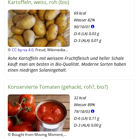
Kartoffeln, weiss, roh (bio)
69 kcal
Wasser
82%
90
/
10
/
01
Ω-6 (LA) 0,03 g
Ω-3 (ALA) 0,01 g
©
CC-by-sa 4.0
, Freud, Wikimedia
Commons
Rohe Kartoffeln mit weissem Fruchtfleisch und heller Schale
kauft man am besten in Bio-Qualität. Moderne Sorten haben
einen niedrigen Solaningehalt.
Konservierte Tomaten (gehackt, roh?, bio?)
32 kcal
Wasser
89%
79
/
18
/
03
Ω-6 (LA) 0,11 g
Ω-3 (ALA) 0,00 g
© Bought from Moving Moment,
fotolia