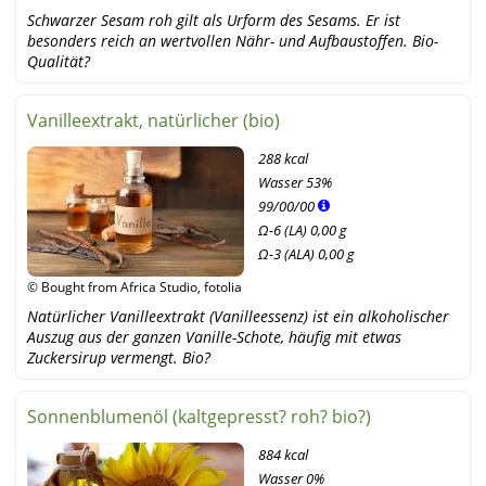
Schwarzer Sesam roh gilt als Urform des Sesams. Er ist
besonders reich an wertvollen Nähr- und Aufbaustoffen. Bio-
Qualität?
Vanilleextrakt, natürlicher (bio)
288 kcal
Wasser
53%
99
/
00
/
00
Ω-6 (LA) 0,00 g
Ω-3 (ALA) 0,00 g
© Bought from Africa Studio, fotolia
Natürlicher Vanilleextrakt (Vanilleessenz) ist ein alkoholischer
Auszug aus der ganzen Vanille-Schote, häufig mit etwas
Zuckersirup vermengt. Bio?
Sonnenblumenöl (kaltgepresst? roh? bio?)
884 kcal
Wasser
0%