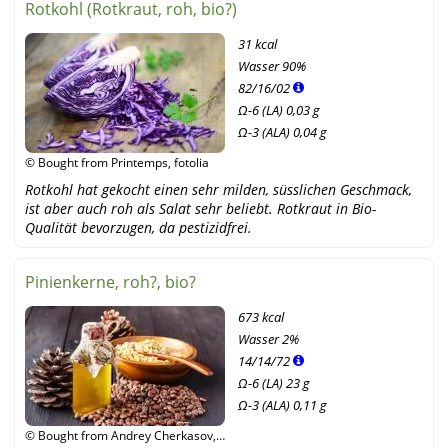
Rotkohl (Rotkraut, roh, bio?)
31 kcal
Wasser
90%
82
/
16
/
02
Ω-6 (LA) 0,03 g
Ω-3 (ALA) 0,04 g
© Bought from Printemps, fotolia
Rotkohl hat gekocht einen sehr milden, süsslichen Geschmack,
ist aber auch roh als Salat sehr beliebt. Rotkraut in Bio-
Qualität bevorzugen, da pestizidfrei.
Pinienkerne, roh?, bio?
673 kcal
Wasser
2%
14
/
14
/
72
Ω-6 (LA) 23 g
Ω-3 (ALA) 0,11 g
© Bought from Andrey Cherkasov,