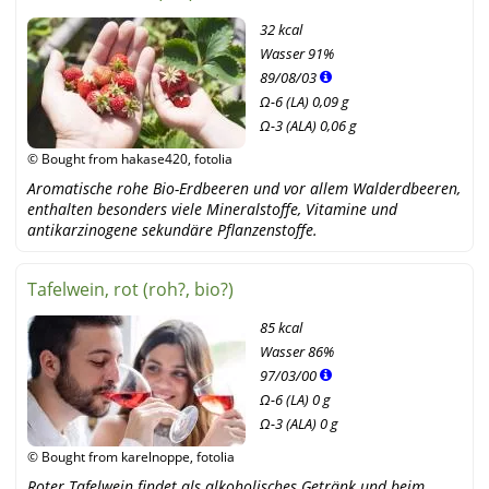
32 kcal
Wasser
91%
89
/
08
/
03
Ω-6 (LA) 0,09 g
Ω-3 (ALA) 0,06 g
© Bought from hakase420, fotolia
Aromatische rohe Bio-Erdbeeren und vor allem Walderdbeeren,
enthalten besonders viele Mineralstoffe, Vitamine und
antikarzinogene sekundäre Pflanzenstoffe.
Tafelwein, rot (roh?, bio?)
85 kcal
Wasser
86%
97
/
03
/
00
Ω-6 (LA) 0 g
Ω-3 (ALA) 0 g
© Bought from karelnoppe, fotolia
Roter Tafelwein findet als alkoholisches Getränk und beim