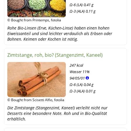
Ω-6 (LA) 0,41 g
Ω-3 (ALA) 0,11 g
© Bought from Printemps, fotolia
Rohe Bio-Linsen (Erve, Küchen-Linse) haben einen hohen
Eiweissanteil und sind leichter verdaulich als Erbsen oder
Bohnen. Keimen oder Kochen ist nötig.
Zimtstange, roh, bio? (Stangenzimt, Kaneel)
247 kcal
Wasser
11%
94
/
05
/
01
Ω-6 (LA) 0,04 g
Ω-3 (ALA) 0,01 g
© Bought from Scisetti Alfio, fotolia
Die Zimtstange (Stangenzimt, Kaneel) verleiht nicht nur
Desserts eine besondere Note. Roh und in Bio-Qualität
erhältlich.