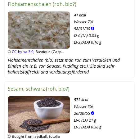
Flohsamenschalen (roh, bio?)
41 kcal
Wasser
7%
98
/
01
/
00
Ω-6 (LA) 0,03 g
Ω-3 (ALA) 0,10 g
©
CC-by-sa 3.0
, Bastique (Cary
Bass), Wikipedia
Flohsamenschalen (bio) setzt man roh zum Verdicken und
Binden ein (z.B. von Saucen, Pudding etc.). Sie sind sehr
ballaststoffreich und verdauungsfördernd.
Sesam, schwarz (roh, bio?)
573 kcal
Wasser
5%
26
/
20
/
55
Ω-6 (LA) 21 g
Ω-3 (ALA) 0,38 g
© Bought from aedkafl, fotolia