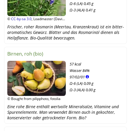
Ω-6 (LA) 0,45 g
Ω-3 (ALA) 0,41 g
©
CC-by-sa 3.0
, Loadmaster (David
R. Tribble), Wikipedia
Frischer, roher Rosmarin (Meertau, Kranzenkraut) ist ein bitter-
aromatisches Gewürz. Blätter und das Rosmarinöl dienen als
Heilpflanze. Bio-Qualität bevorzugen.
Birnen, roh (bio)
57 kcal
Wasser
84%
97
/
02
/
01
Ω-6 (LA) 0,09 g
Ω-3 (ALA) 0,00 g
© Bought from pilipphoto, fotolia
Eine rohe Birne enthält wertvolle Mineralsalze, Vitamine und
Spurenelemente. Man verwendet Birnen auch in gekochter,
konservierter oder getrockneter Form. Bio?