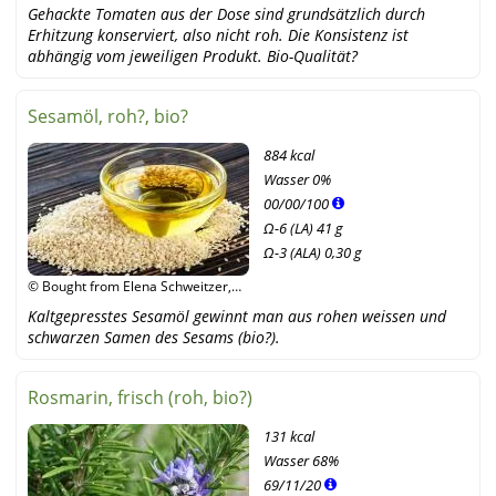
Gehackte Tomaten aus der Dose sind grundsätzlich durch
Erhitzung konserviert, also nicht roh. Die Konsistenz ist
abhängig vom jeweiligen Produkt. Bio-Qualität?
Sesamöl, roh?, bio?
884 kcal
Wasser
0%
00
/
00
/
100
Ω-6 (LA) 41 g
Ω-3 (ALA) 0,30 g
© Bought from Elena Schweitzer,
Adobe
Kaltgepresstes Sesamöl gewinnt man aus rohen weissen und
schwarzen Samen des Sesams (bio?).
Rosmarin, frisch (roh, bio?)
131 kcal
Wasser
68%
69
/
11
/
20