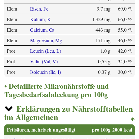
Elem
Eisen, Fe
9,7 mg
69,0 %
Elem
Kalium, K
1'329 mg
66,0 %
Elem
Calcium, Ca
443 mg
55,0 %
Elem
Magnesium, Mg
171 mg
46,0 %
Prot
Leucin (Leu, L)
1,0 g
42,0 %
Prot
Valin (Val, V)
0,55 g
34,0 %
Prot
Isoleucin (Ile, I)
0,37 g
30,0 %
Detaillierte Mikronährstoffe und
Tagesbedarfsabdeckung pro 100g
Erklärungen zu Nährstofftabellen
im Allgemeinen
Fettsäuren, mehrfach ungesättigt
pro 100g
2000 kcal