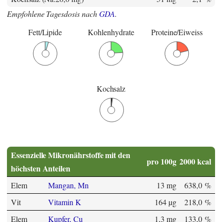
Empfohlene Tagesdosis nach
GDA
.
Fett/Lipide
Kohlenhydrate
Proteine/Eiweiss
Kochsalz
Essenzielle Mikronährstoffe mit den
pro 100g
2000 kcal
höchsten Anteilen
Elem
Mangan, Mn
13 mg
638,0 %
Vit
Vitamin K
164 µg
218,0 %
Elem
Kupfer, Cu
1,3 mg
133,0 %