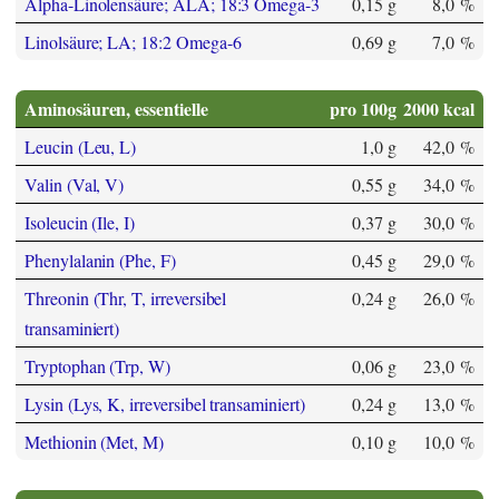
Alpha-Linolensäure; ALA; 18:3 Omega-3
0,15 g
8,0 %
Linolsäure; LA; 18:2 Omega-6
0,69 g
7,0 %
Aminosäuren, essentielle
pro 100g
2000 kcal
Leucin (Leu, L)
1,0 g
42,0 %
Valin (Val, V)
0,55 g
34,0 %
Isoleucin (Ile, I)
0,37 g
30,0 %
Phenylalanin (Phe, F)
0,45 g
29,0 %
Threonin (Thr, T, irreversibel
0,24 g
26,0 %
transaminiert)
Tryptophan (Trp, W)
0,06 g
23,0 %
Lysin (Lys, K, irreversibel transaminiert)
0,24 g
13,0 %
Methionin (Met, M)
0,10 g
10,0 %