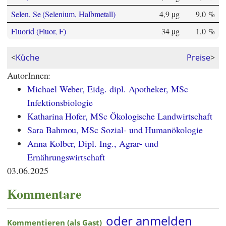
Selen, Se (Selenium, Halbmetall)
4,9 µg
9,0 %
Fluorid (Fluor, F)
34 µg
1,0 %
<
Küche
Preise
>
AutorInnen:
Michael Weber, Eidg. dipl. Apotheker, MSc
Infektionsbiologie
Katharina Hofer, MSc Ökologische Landwirtschaft
Sara Bahmou, MSc Sozial- und Humanökologie
Anna Kolber, Dipl. Ing., Agrar- und
Ernährungswirtschaft
03.06.2025
Kommentare