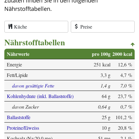
Zutaten finden Sie in den folgenden
Nährstofftabellen.
Küche
Preise
Nährstofftabellen
Nährwerte
pro 100g
2000 kcal
Energie
251 kcal
12,6 %
Fett/Lipide
3,3 g
4,7 %
davon gesättigte Fette
1,4 g
7,0 %
Kohlenhydrate (inkl. Ballaststoffe)
64 g
23,7 %
davon Zucker
0,64 g
0,7 %
Ballaststoffe
25 g
101,2 %
Proteine/Eiweiss
10 g
20,8 %
Kochsalz (Na:20,0 mg)
51 mg
2,1 %