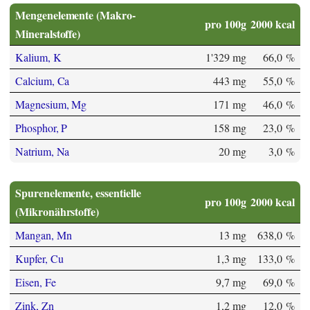
Mengenelemente (Makro-
pro 100g
2000 kcal
Mineralstoffe)
Kalium, K
1'329 mg
66,0 %
Calcium, Ca
443 mg
55,0 %
Magnesium, Mg
171 mg
46,0 %
Phosphor, P
158 mg
23,0 %
Natrium, Na
20 mg
3,0 %
Spurenelemente, essentielle
pro 100g
2000 kcal
(Mikronährstoffe)
Mangan, Mn
13 mg
638,0 %
Kupfer, Cu
1,3 mg
133,0 %
Eisen, Fe
9,7 mg
69,0 %
Zink, Zn
1,2 mg
12,0 %