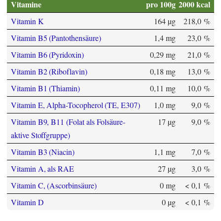
Vitamine
pro 100g
2000 kcal
Vitamin K
164 µg
218,0 %
Vitamin B5 (Pantothensäure)
1,4 mg
23,0 %
Vitamin B6 (Pyridoxin)
0,29 mg
21,0 %
Vitamin B2 (Riboflavin)
0,18 mg
13,0 %
Vitamin B1 (Thiamin)
0,11 mg
10,0 %
Vitamin E, Alpha-Tocopherol (TE, E307)
1,0 mg
9,0 %
Vitamin B9, B11 (Folat als Folsäure-
17 µg
9,0 %
aktive Stoffgruppe)
Vitamin B3 (Niacin)
1,1 mg
7,0 %
Vitamin A, als RAE
27 µg
3,0 %
Vitamin C, (Ascorbinsäure)
0 mg
< 0,1 %
Vitamin D
0 µg
< 0,1 %