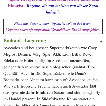
Hinweis: "
Rezepte, die am meisten von dieser Zutat
".
haben
Nicht nur Veganer oder Vegetarier sollten das lesen:
Veganer essen oft ungesund. Vermeidbare Ernährungsfehler
.
Einkauf - Lagerung
Avocados sind bei grossen Supermarktketten wie
Coop
,
Migros
,
Denner
,
Volg
,
Spar
,
Aldi
,
Lidl
,
Billa
,
Rewe
,
Edeka
oder
Hofer
häufig im Sortiment anzutreffen,
gelegentlich in kontrolliert biologischer Qualität (Bio-
Qualität). Auch in Bio-Supermärkten wie
Denn's
Biomarkt
oder
Alnatura
kann man oft Avocados kaufen.
fast
Wie viele tropische Früchte haben auch Avocados
das gesamte Jahr hindurch Saison
und sind ganzjährig
im Handel präsent. In Südafrika und Kenia startet die
Saison im März. Ab August erntet man in Mexiko, ab