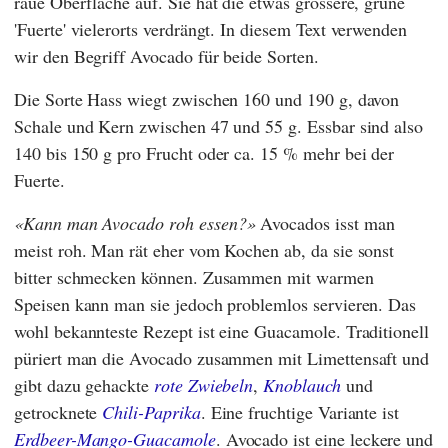
raue Oberfläche auf. Sie hat die etwas grössere, grüne
'Fuerte' vielerorts verdrängt. In diesem Text verwenden
wir den Begriff Avocado für beide Sorten.
Die Sorte Hass wiegt zwischen 160 und 190 g, davon
Schale und Kern zwischen 47 und 55 g. Essbar sind also
140 bis 150 g pro Frucht oder ca. 15 % mehr bei der
Fuerte.
Kann man Avocado roh essen?
Avocados isst man
meist roh. Man rät eher vom Kochen ab, da sie sonst
bitter schmecken können. Zusammen mit warmen
Speisen kann man sie jedoch problemlos servieren. Das
wohl bekannteste Rezept ist eine Guacamole. Traditionell
püriert man die Avocado zusammen mit Limettensaft und
gibt dazu gehackte
rote Zwiebeln
,
Knoblauch
und
getrocknete
Chili-Paprika
. Eine fruchtige Variante ist
Erdbeer-Mango-Guacamole
. Avocado ist eine leckere und