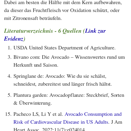
Dabei am besten die Hälfte mit dem Kern aufbewahren,
da dieser das Fruchtfleisch vor Oxidation schützt, oder
mit Zitronensaft beträufeln.
Literaturverzeichnis - 6 Quellen (
Link zur
Evidenz
)
1.
USDA United States Department of Agriculture.
3.
Bivano com: Die Avocado – Wissenswertes rund um
Herkunft und Saison.
4.
Springlane de: Avocado: Wie du sie schälst,
schneidest, zubereitest und länger frisch hältst.
5.
Plantura garden: Avocadopflanze: Steckbrief, Sorten
& Überwinterung.
15.
Pacheco LS, Li Y et al.
Avocado Consumption and
Risk of Cardiovascular Disease in US Adults
. J Am
Heart Assoc. 2022;11(7):e024014.