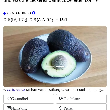
und was Sie Leckeres damit zubereiten können.
73%
34
/
08
/
58
Ω-6 (LA, 1.7g)
:
Ω-3 (ALA, 0.1g)
=
15:1
©
CC-by-sa 2.0
, Michael Weber, Stiftung Gesundheit und Ernährung
Schweiz
Gesundheit
Ökobilanz
Nährstoffe
Preise