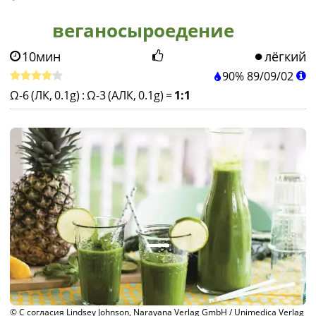
веганосыроедение
10мин
лёгкий
90%
89
/
09
/
02
Ω-6 (ЛК, 0.1g)
:
Ω-3 (АЛК, 0.1g)
=
1:1
© С согласия Lindsey Johnson, Narayana Verlag GmbH / Unimedica Verlag