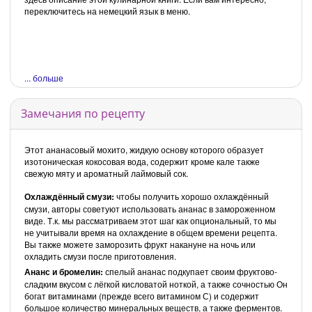
переключитесь на немецкий язык в меню.
... больше
Замечания по рецепту
Этот ананасовый мохито, жидкую основу которого образует
изотоническая кокосовая вода, содержит кроме кале также
свежую мяту и ароматный лаймовый сок.
Охлаждённый смузи:
чтобы получить хорошо охлаждённый
смузи, авторы советуют использовать ананас в замороженном
виде. Т.к. мы рассматриваем этот шаг как опциональный, то мы
не учитывали время на охлаждение в общем времени рецепта.
Вы также можете заморозить фрукт накануне на ночь или
охладить смузи после приготовления.
Ананс и бромелин
:
спелый ананас подкупает своим фруктово-
сладким вкусом с лёгкой кисловатой ноткой, а также сочностью Он
богат витаминами (прежде всего витамином С) и содержит
большое количество минеральных веществ, а также ферментов.