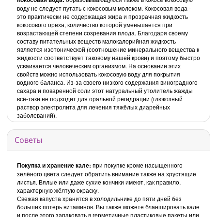
воду не следует путать с кокосовым молоком. Кокосовая вода -
это практически не содержащая жира и прозрачная жидкость
кокосового ореха, количество которой уменьшается при
возрастающей степени созревания плода. Благодаря своему
составу питательных веществ малокалорийная жидкость
является изотонической (соотношение минерального вещества к
жидкости соответствует таковому нашей крови) и поэтому быстро
усваивается человеческим организмом. На основании этих
свойств можно использовать кокосовую воду для покрытия
водного баланса. Из-за своего низкого содержания виноградного
сахара и поваренной соли этот натуральный утолитель жажды
всё-таки не подходит для оральной регидрации (глюкозный
раствор электролита для лечения тяжёлых диарейных
заболеваний).
Советы
Покупка и хранение кале:
при покупке кроме насыщенного
зелёного цвета следует обратить внимание также на хрустящие
листья. Вялые или даже сухие кончики имеют, как правило,
характерную жёлтую окраску.
Свежая капуста хранится в холодильнике до пяти дней без
больших потерь витаминов. Вы также можете бланшировать кале
и после этого запаковать в герметичные пластиковые пакеты или