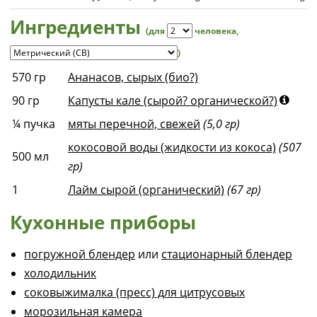
Ингредиенты
(для
человека
,
)
570
гр
Ананасов, сырых (био?)
90
гр
Капусты кале (сырой? органической?)
¼
пучка
мяты перечной, свежей
(5,0 гр)
кокосовой воды (жидкости из кокоса)
(507
500
мл
гр)
1
Лайм сырой (органический)
(67 гр)
Кухонные приборы
погружной блендер
или
стационарный блендер
холодильник
соковыжималка (пресс) для цитрусовых
морозильная камера