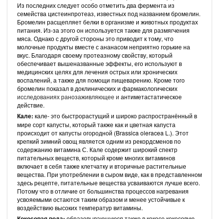
Из последних следует особо отметить два фермента из
семейства цистеинпротеаз, известных под названием бромелин.
Бромелин расщепляет белки в организме и животных продуктах
питания. Из-за этого он используется также для размягчения
мяса. Однако с другой стороны это приводит к тому, что
молочные продукты вместе с ананасом неприятно горькие на
вкус. Благодаря своему протеазному свойству, который
обеспечивает вышеназванные эффекты, его используют в
медицинских целях для лечения острых или хронических
воспалений, а также для помощи пищеварению. Кроме того
бромелин показал в доклинических и фармакологических
исследованиях ранозаживляющее и
антиметастатическое
действие.
Кале:
кале- это быстрорастущий и широко распространённый в
мире сорт капусты, который также как и цветная капуста
происходит от капусты огородной (Brassica oleracea L.). Этот
крепкий зимний овощ является одним из рекордсменов по
содержанию витамина С. Кале содержит широкий спектр
питательных веществ, который кроме многих витаминов
включает в себя также клетчатку и вторичные растительные
вещества. При употреблении в сыром виде, как в представленном
здесь рецепте, питательные вещества усваиваются лучше всего.
Потому что в отличие от большинства процессов нагревания
усвояемыми остаются таким образом и менее устойчивые к
воздействию высоких температур витамины.
Кокосовая вода:
образовывающуюся также в кокосе кокосовую