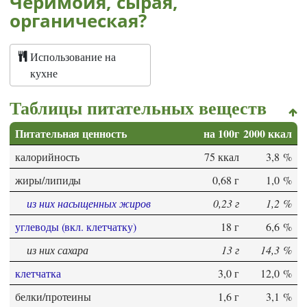
Черимойя, сырая,
органическая?
Использование на
кухне
Таблицы питательных веществ
Питательная ценность
на 100г
2000 ккал
калорийность
75 ккал
3,8 %
жиры/липиды
0,68 г
1,0 %
из них насыщенных жиров
0,23 г
1,2 %
углеводы (вкл. клетчатку)
18 г
6,6 %
из них сахара
13 г
14,3 %
клетчатка
3,0 г
12,0 %
белки/протеины
1,6 г
3,1 %