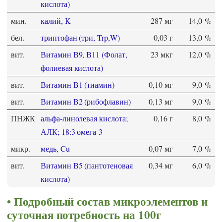
кислота)
мин.
калий, K
287 мг
14,0 %
бел.
триптофан (три, Trp,W)
0,03 г
13,0 %
вит.
Витамин В9, В11 (Фолат,
23 мкг
12,0 %
фолиевая кислота)
вит.
Витамин B1 (тиамин)
0,10 мг
9,0 %
вит.
Витамин B2 (рибофлавин)
0,13 мг
9,0 %
ПНЖК
альфа-линолевая кислота;
0,16 г
8,0 %
АЛК; 18:3 омега-3
микр.
медь, Cu
0,07 мг
7,0 %
вит.
Витамин В5 (пантотеновая
0,34 мг
6,0 %
кислота)
Подробный состав микроэлементов и
суточная потребность на 100г