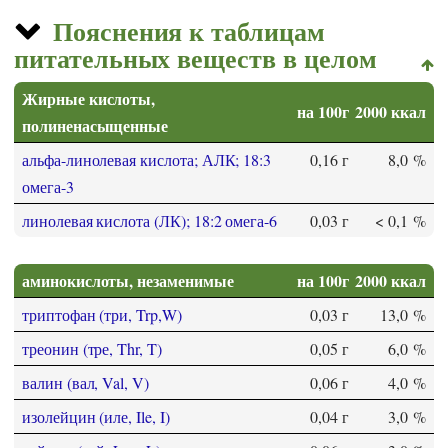
Пояснения к таблицам
питательных веществ в целом
Жирные кислоты,
на 100г
2000 ккал
полиненасыщенные
альфа-линолевая кислота; АЛК; 18:3
0,16 г
8,0 %
омега-3
линолевая кислота (ЛК); 18:2 омега-6
0,03 г
< 0,1 %
аминокислоты, незаменимые
на 100г
2000 ккал
триптофан (три, Trp,W)
0,03 г
13,0 %
треонин (тре, Thr, T)
0,05 г
6,0 %
валин (вал, Val, V)
0,06 г
4,0 %
изолейцин (иле, Ile, I)
0,04 г
3,0 %