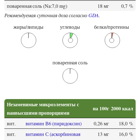
поваренная соль (Na:7,0 mg)
18 мг
0,7 %
Рекомендуемая суточная доза согласно
GDA
.
жиры/липиды
углеводы
белки/протеины
поваренная соль
Незаменимые микроэлементы с
на 100г
2000 ккал
наивысшими пропорциями
вит.
витамин В6 (пиридоксин)
0,26 мг
18,0 %
вит.
витамин С (аскорбиновая
13 мг
16,0 %