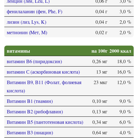
лейцин (лей, Leu, L)
0,06 г
3,0 %
фенилаланин (фен, Phe, F)
0,04 г
3,0 %
лизин (лиз, Lys, K)
0,04 г
2,0 %
метионин (Мет, M)
0,02 г
2,0 %
витамины
на 100г
2000 ккал
витамин В6 (пиридоксин)
0,26 мг
18,0 %
витамин С (аскорбиновая кислота)
13 мг
16,0 %
Витамин В9, В11 (Фолат, фолиевая
23 мкг
12,0 %
кислота)
Витамин B1 (тиамин)
0,10 мг
9,0 %
Витамин B2 (рибофлавин)
0,13 мг
9,0 %
Витамин В5 (пантотеновая кислота)
0,34 мг
6,0 %
Витамин В3 (ниацин)
0,64 мг
4,0 %