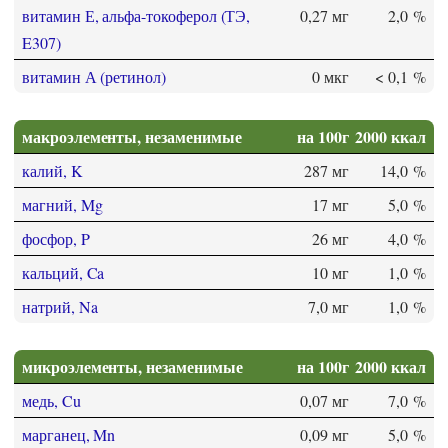
витамин Е, альфа-токоферол (ТЭ,
0,27 мг
2,0 %
E307)
витамин А (ретинол)
0 мкг
< 0,1 %
макроэлементы, незаменимые
на 100г
2000 ккал
калий, K
287 мг
14,0 %
магний, Mg
17 мг
5,0 %
фосфор, P
26 мг
4,0 %
кальций, Ca
10 мг
1,0 %
натрий, Na
7,0 мг
1,0 %
микроэлементы, незаменимые
на 100г
2000 ккал
медь, Cu
0,07 мг
7,0 %
марганец, Mn
0,09 мг
5,0 %