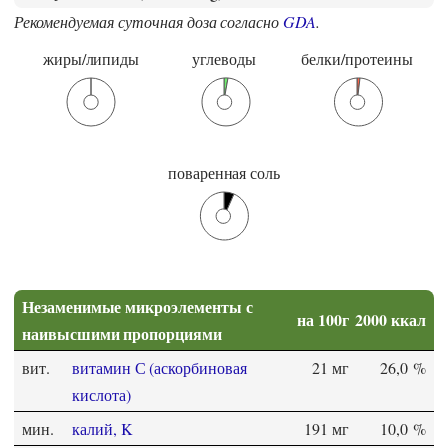
Рекомендуемая суточная доза согласно
GDA
.
жиры/липиды
углеводы
белки/протеины
поваренная соль
Незаменимые микроэлементы с
на 100г
2000 ккал
наивысшими пропорциями
вит.
витамин С (аскорбиновая
21 мг
26,0 %
кислота)
мин.
калий, K
191 мг
10,0 %