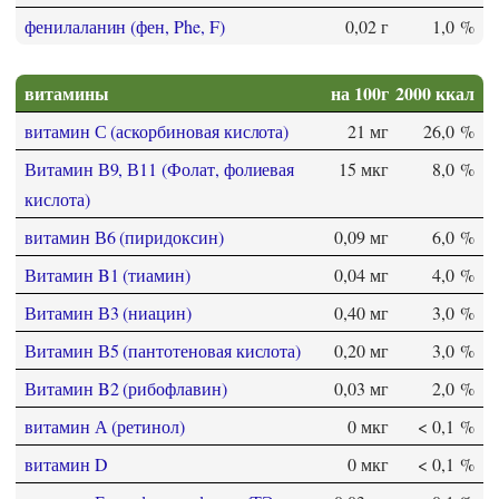
фенилаланин (фен, Phe, F)
0,02 г
1,0 %
витамины
на 100г
2000 ккал
витамин С (аскорбиновая кислота)
21 мг
26,0 %
Витамин В9, В11 (Фолат, фолиевая
15 мкг
8,0 %
кислота)
витамин В6 (пиридоксин)
0,09 мг
6,0 %
Витамин B1 (тиамин)
0,04 мг
4,0 %
Витамин В3 (ниацин)
0,40 мг
3,0 %
Витамин В5 (пантотеновая кислота)
0,20 мг
3,0 %
Витамин B2 (рибофлавин)
0,03 мг
2,0 %
витамин А (ретинол)
0 мкг
< 0,1 %
витамин D
0 мкг
< 0,1 %