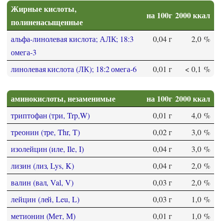
Жирные кислоты,
на 100г
2000 ккал
полиненасыщенные
альфа-линолевая кислота; АЛК; 18:3
0,04 г
2,0 %
омега-3
линолевая кислота (ЛК); 18:2 омега-6
0,01 г
< 0,1 %
аминокислоты, незаменимые
на 100г
2000 ккал
триптофан (три, Trp,W)
0,01 г
4,0 %
треонин (тре, Thr, T)
0,02 г
3,0 %
изолейцин (иле, Ile, I)
0,04 г
3,0 %
лизин (лиз, Lys, K)
0,04 г
2,0 %
валин (вал, Val, V)
0,03 г
2,0 %
лейцин (лей, Leu, L)
0,03 г
1,0 %
метионин (Мет, M)
0,01 г
1,0 %