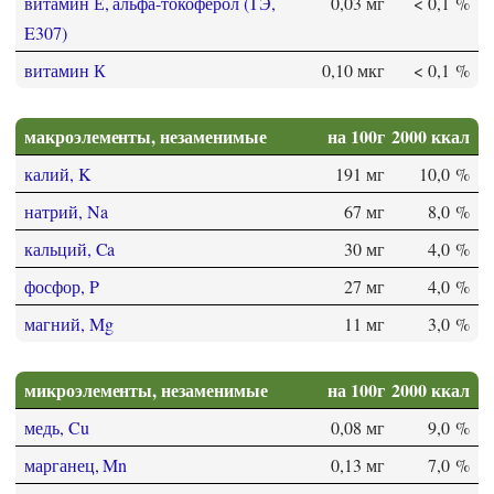
витамин Е, альфа-токоферол (ТЭ,
0,03 мг
< 0,1 %
E307)
витамин К
0,10 мкг
< 0,1 %
макроэлементы, незаменимые
на 100г
2000 ккал
калий, K
191 мг
10,0 %
натрий, Na
67 мг
8,0 %
кальций, Ca
30 мг
4,0 %
фосфор, P
27 мг
4,0 %
магний, Mg
11 мг
3,0 %
микроэлементы, незаменимые
на 100г
2000 ккал
медь, Cu
0,08 мг
9,0 %
марганец, Mn
0,13 мг
7,0 %