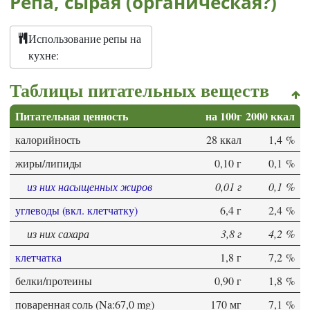
Репа, сырая (органическая?)
Использование репы на
кухне:
Таблицы питательных веществ
Питательная ценность
на 100г
2000 ккал
калорийность
28 ккал
1,4 %
жиры/липиды
0,10 г
0,1 %
из них насыщенных жиров
0,01 г
0,1 %
углеводы (вкл. клетчатку)
6,4 г
2,4 %
из них сахара
3,8 г
4,2 %
клетчатка
1,8 г
7,2 %
белки/протеины
0,90 г
1,8 %
поваренная соль (Na:67,0 mg)
170 мг
7,1 %