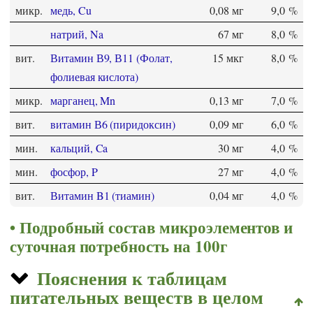
микр.
медь, Cu
0,08 мг
9,0 %
натрий, Na
67 мг
8,0 %
вит.
Витамин В9, В11 (Фолат,
15 мкг
8,0 %
фолиевая кислота)
микр.
марганец, Mn
0,13 мг
7,0 %
вит.
витамин В6 (пиридоксин)
0,09 мг
6,0 %
мин.
кальций, Ca
30 мг
4,0 %
мин.
фосфор, P
27 мг
4,0 %
вит.
Витамин B1 (тиамин)
0,04 мг
4,0 %
Подробный состав микроэлементов и
суточная потребность на 100г
Пояснения к таблицам
питательных веществ в целом