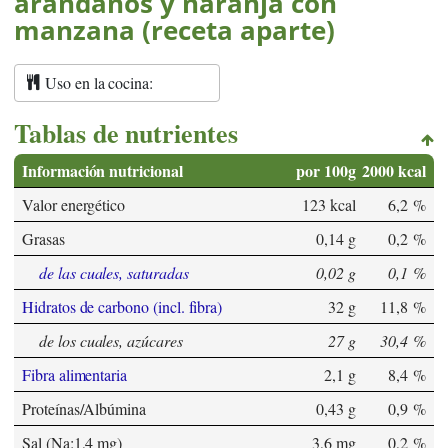
arándanos y naranja con
manzana (receta aparte)
Uso en la cocina:
Tablas de nutrientes
Información nutricional
por 100g
2000 kcal
Valor energético
123 kcal
6,2 %
Grasas
0,14 g
0,2 %
de las cuales, saturadas
0,02 g
0,1 %
Hidratos de carbono (incl. fibra)
32 g
11,8 %
de los cuales, azúcares
27 g
30,4 %
Fibra alimentaria
2,1 g
8,4 %
Proteínas/Albúmina
0,43 g
0,9 %
Sal (Na:1,4 mg)
3,6 mg
0,2 %