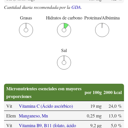
Cantidad diaria recomendada por la
GDA
.
Grasas
Hidratos de carbono
Proteínas/Albúmina
Sal
Micronutrientes esenciales con mayores
por 100g
2000 kcal
proporciones
Vit
Vitamina C (Ácido ascórbico)
19 mg
24,0 %
Elem
Manganeso, Mn
0,25 mg
13,0 %
Vit
Vitamina B9, B11 (folato, ácido
9,2 µg
5,0 %