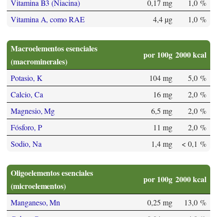
Vitamina B3 (Niacina)
0,17 mg
1,0 %
Vitamina A, como RAE
4,4 µg
1,0 %
Macroelementos esenciales
por 100g
2000 kcal
(macrominerales)
Potasio, K
104 mg
5,0 %
Calcio, Ca
16 mg
2,0 %
Magnesio, Mg
6,5 mg
2,0 %
Fósforo, P
11 mg
2,0 %
Sodio, Na
1,4 mg
< 0,1 %
Oligoelementos esenciales
por 100g
2000 kcal
(microelementos)
Manganeso, Mn
0,25 mg
13,0 %