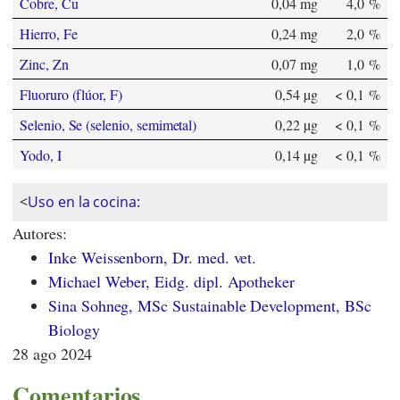
Cobre, Cu
0,04 mg
4,0 %
Hierro, Fe
0,24 mg
2,0 %
Zinc, Zn
0,07 mg
1,0 %
Fluoruro (flúor, F)
0,54 µg
< 0,1 %
Selenio, Se (selenio, semimetal)
0,22 µg
< 0,1 %
Yodo, I
0,14 µg
< 0,1 %
<
Uso en la cocina:
Autores:
Inke Weissenborn, Dr. med. vet.
Michael Weber, Eidg. dipl. Apotheker
Sina Sohneg, MSc Sustainable Development, BSc
Biology
28 ago 2024
Comentarios