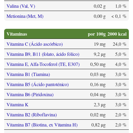
Valina (Val, V)
0,02 g
1,0 %
Metionina (Met, M)
0,00 g
< 0,1 %
Vitaminas
por 100g
2000 kcal
Vitamina C (Ácido ascórbico)
19 mg
24,0 %
Vitamina B9, B11 (folato, ácido fólico)
9,2 µg
5,0 %
Vitamina E, Alfa-Tocoferol (TE, E307)
0,50 mg
4,0 %
Vitamina B1 (Tiamina)
0,03 mg
3,0 %
Vitamina B5 (Ácido pantoténico)
0,16 mg
3,0 %
Vitamina B6 (Piridoxina)
0,04 mg
3,0 %
Vitamina K
2,3 µg
3,0 %
Vitamina B2 (Riboflavina)
0,02 mg
2,0 %
Vitamina B7 (Biotina, ex Vitamina H)
0,82 µg
2,0 %