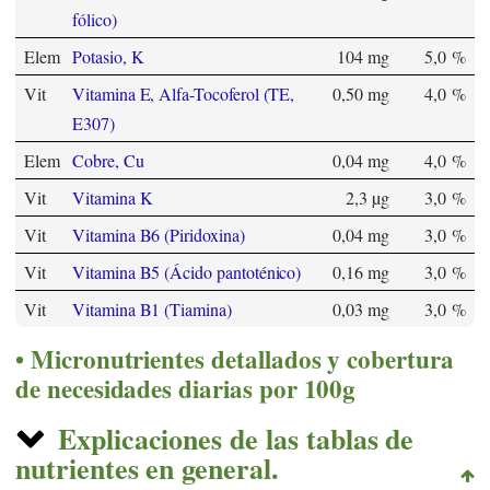
fólico)
Elem
Potasio, K
104 mg
5,0 %
Vit
Vitamina E, Alfa-Tocoferol (TE,
0,50 mg
4,0 %
E307)
Elem
Cobre, Cu
0,04 mg
4,0 %
Vit
Vitamina K
2,3 µg
3,0 %
Vit
Vitamina B6 (Piridoxina)
0,04 mg
3,0 %
Vit
Vitamina B5 (Ácido pantoténico)
0,16 mg
3,0 %
Vit
Vitamina B1 (Tiamina)
0,03 mg
3,0 %
Micronutrientes detallados y cobertura
de necesidades diarias por 100g
Explicaciones de las tablas de
nutrientes en general.