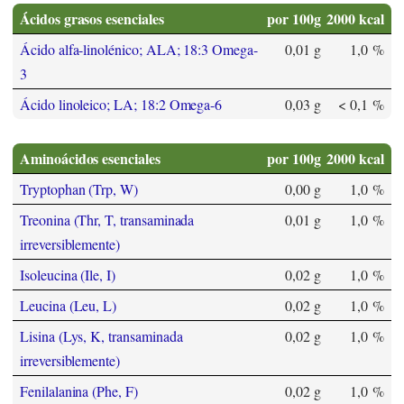
Ácidos grasos esenciales
por 100g
2000 kcal
Ácido alfa-linolénico; ALA; 18:3 Omega-
0,01 g
1,0 %
3
Ácido linoleico; LA; 18:2 Omega-6
0,03 g
< 0,1 %
Aminoácidos esenciales
por 100g
2000 kcal
Tryptophan (Trp, W)
0,00 g
1,0 %
Treonina (Thr, T, transaminada
0,01 g
1,0 %
irreversiblemente)
Isoleucina (Ile, I)
0,02 g
1,0 %
Leucina (Leu, L)
0,02 g
1,0 %
Lisina (Lys, K, transaminada
0,02 g
1,0 %
irreversiblemente)
Fenilalanina (Phe, F)
0,02 g
1,0 %