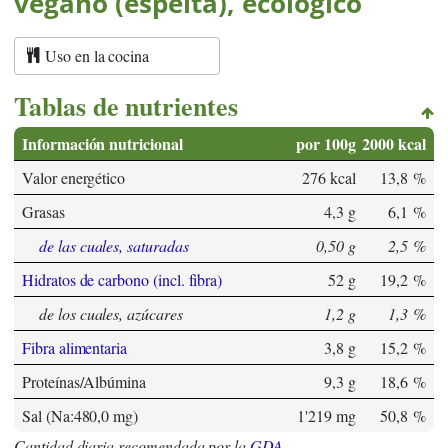
vegano (espelta), ecológico
Uso en la cocina
Tablas de nutrientes
Información nutricional
por 100g
2000 kcal
Valor energético
276 kcal
13,8 %
Grasas
4,3 g
6,1 %
de las cuales, saturadas
0,50 g
2,5 %
Hidratos de carbono (incl. fibra)
52 g
19,2 %
de los cuales, azúcares
1,2 g
1,3 %
Fibra alimentaria
3,8 g
15,2 %
Proteínas/Albúmina
9,3 g
18,6 %
Sal (Na:480,0 mg)
1'219 mg
50,8 %
Cantidad diaria recomendada por la
GDA
.