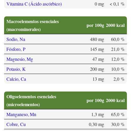
Vitamina C (Ácido ascórbico)
0 mg
< 0,1 %
Macroelementos esenciales
por 100g
2000 kcal
(macrominerales)
Sodio, Na
480 mg
60,0 %
Fósforo, P
145 mg
21,0 %
Magnesio, Mg
47 mg
12,0 %
Potasio, K
200 mg
10,0 %
Calcio, Ca
13 mg
2,0 %
Oligoelementos esenciales
por 100g
2000 kcal
(microelementos)
Manganeso, Mn
1,3 mg
65,0 %
Cobre, Cu
0,30 mg
30,0 %