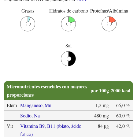
Grasas
Hidratos de carbono
Proteínas/Albúmina
Sal
Micronutrientes esenciales con mayores
por 100g
2000 kcal
proporciones
Elem
Manganeso, Mn
1,3 mg
65,0 %
Sodio, Na
480 mg
60,0 %
Vit
Vitamina B9, B11 (folato, ácido
84 µg
42,0 %
fólico)