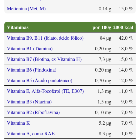
Metionina (Met, M)
0,14 g
15,0 %
Vitaminas
por 100g
2000 kcal
Vitamina B9, B11 (folato, ácido fólico)
84 µg
42,0 %
Vitamina B1 (Tiamina)
0,20 mg
18,0 %
Vitamina B7 (Biotina, ex Vitamina H)
7,3 µg
15,0 %
Vitamina B6 (Piridoxina)
0,20 mg
14,0 %
Vitamina B5 (Ácido pantoténico)
0,70 mg
12,0 %
Vitamina E, Alfa-Tocoferol (TE, E307)
1,3 mg
11,0 %
Vitamina B3 (Niacina)
1,5 mg
9,0 %
Vitamina B2 (Riboflavina)
0,10 mg
7,0 %
Vitamina K
5,2 µg
7,0 %
Vitamina A, como RAE
8,3 µg
1,0 %