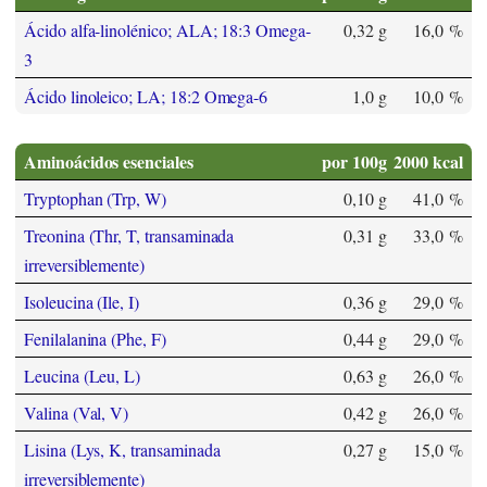
Ácido alfa-linolénico; ALA; 18:3 Omega-
0,32 g
16,0 %
3
Ácido linoleico; LA; 18:2 Omega-6
1,0 g
10,0 %
Aminoácidos esenciales
por 100g
2000 kcal
Tryptophan (Trp, W)
0,10 g
41,0 %
Treonina (Thr, T, transaminada
0,31 g
33,0 %
irreversiblemente)
Isoleucina (Ile, I)
0,36 g
29,0 %
Fenilalanina (Phe, F)
0,44 g
29,0 %
Leucina (Leu, L)
0,63 g
26,0 %
Valina (Val, V)
0,42 g
26,0 %
Lisina (Lys, K, transaminada
0,27 g
15,0 %
irreversiblemente)