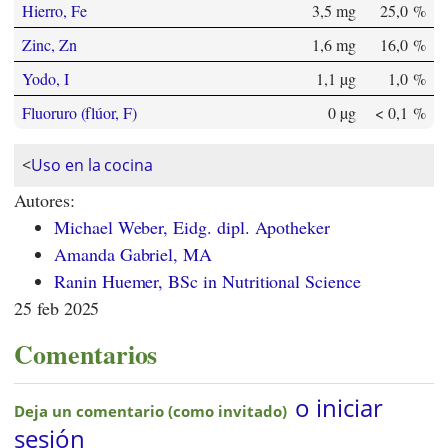
Hierro, Fe
3,5 mg
25,0 %
Zinc, Zn
1,6 mg
16,0 %
Yodo, I
1,1 µg
1,0 %
Fluoruro (flúor, F)
0 µg
< 0,1 %
<
Uso en la cocina
Autores:
Michael Weber, Eidg. dipl. Apotheker
Amanda Gabriel, MA
Ranin Huemer, BSc in Nutritional Science
25 feb 2025
Comentarios