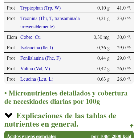
Prot
Tryptophan (Trp, W)
0,10 g
41,0 %
Prot
Treonina (Thr, T, transaminada
0,31 g
33,0 %
irreversiblemente)
Elem
Cobre, Cu
0,30 mg
30,0 %
Prot
Isoleucina (Ile, I)
0,36 g
29,0 %
Prot
Fenilalanina (Phe, F)
0,44 g
29,0 %
Prot
Valina (Val, V)
0,42 g
26,0 %
Prot
Leucina (Leu, L)
0,63 g
26,0 %
Micronutrientes detallados y cobertura
de necesidades diarias por 100g
Explicaciones de las tablas de
nutrientes en general.
Ácidos grasos esenciales
por 100g
2000 kcal