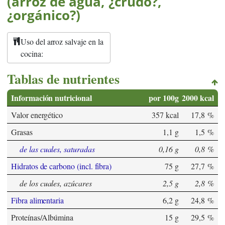
(arroz de agua, ¿crudo?,
¿orgánico?)
Uso del arroz salvaje en la
cocina:
Tablas de nutrientes
Información nutricional
por 100g
2000 kcal
Valor energético
357 kcal
17,8 %
Grasas
1,1 g
1,5 %
de las cuales, saturadas
0,16 g
0,8 %
Hidratos de carbono (incl. fibra)
75 g
27,7 %
de los cuales, azúcares
2,5 g
2,8 %
Fibra alimentaria
6,2 g
24,8 %
Proteínas/Albúmina
15 g
29,5 %