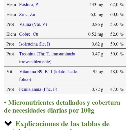
Elem
Fósforo, P
433 mg
62,0 %
Elem
Zinc, Zn
6,0 mg
60,0 %
Prot
Valina (Val, V)
0,86 g
53,0 %
Elem
Cobre, Cu
0,52 mg
52,0 %
Prot
Isoleucina (Ile, I)
0,62 g
50,0 %
Prot
Treonina (Thr, T, transaminada
0,47 g
50,0 %
irreversiblemente)
Vit
Vitamina B9, B11 (folato, ácido
95 µg
48,0 %
fólico)
Prot
Fenilalanina (Phe, F)
0,72 g
47,0 %
Micronutrientes detallados y cobertura
de necesidades diarias por 100g
Explicaciones de las tablas de