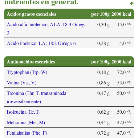
nutrientes en general.
Ácidos grasos esenciales
por 100g
2000 kcal
Ácido alfa-linolénico; ALA; 18:3 Omega-
0,30 g
15,0 %
3
Ácido linoleico; LA; 18:2 Omega-6
0,38 g
4,0 %
Aminoácidos esenciales
por 100g
2000 kcal
Tryptophan (Trp, W)
0,18 g
72,0 %
Valina (Val, V)
0,86 g
53,0 %
Treonina (Thr, T, transaminada
0,47 g
50,0 %
irreversiblemente)
Isoleucina (Ile, I)
0,62 g
50,0 %
Metionina (Met, M)
0,44 g
47,0 %
Fenilalanina (Phe, F)
0,72 g
47,0 %