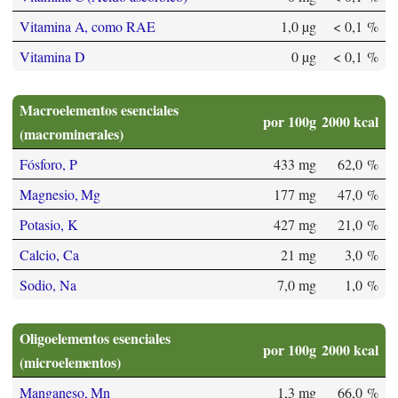
Vitamina A, como RAE
1,0 µg
< 0,1 %
Vitamina D
0 µg
< 0,1 %
Macroelementos esenciales
por 100g
2000 kcal
(macrominerales)
Fósforo, P
433 mg
62,0 %
Magnesio, Mg
177 mg
47,0 %
Potasio, K
427 mg
21,0 %
Calcio, Ca
21 mg
3,0 %
Sodio, Na
7,0 mg
1,0 %
Oligoelementos esenciales
por 100g
2000 kcal
(microelementos)
Manganeso, Mn
1,3 mg
66,0 %