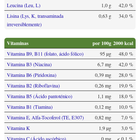
Leucina (Leu, L)
1,0 g
42,0 %
Lisina (Lys, K, transaminada
0,63 g
34,0 %
irreversiblemente)
Vitaminas
por 100g
2000 kcal
Vitamina B9, B11 (folato, ácido fólico)
95 µg
48,0 %
Vitamina B3 (Niacina)
6,7 mg
42,0 %
Vitamina B6 (Piridoxina)
0,39 mg
28,0 %
Vitamina B2 (Riboflavina)
0,26 mg
19,0 %
Vitamina B5 (Ácido pantoténico)
1,1 mg
18,0 %
Vitamina B1 (Tiamina)
0,12 mg
10,0 %
Vitamina E, Alfa-Tocoferol (TE, E307)
0,82 mg
7,0 %
Vitamina K
1,9 µg
3,0 %
Vitamina C (Ácido ascórbico)
0 mg
< 0,1 %