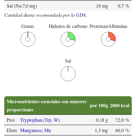
Sal (Na:7,0 mg)
18 mg
0,7 %
Cantidad diaria recomendada por la
GDA
.
Grasas
Hidratos de carbono
Proteínas/Albúmina
Sal
Micronutrientes esenciales con mayores
por 100g
2000 kcal
proporciones
Prot
Tryptophan (Trp, W)
0,18 g
72,0 %
Elem
Manganeso, Mn
1,3 mg
66,0 %