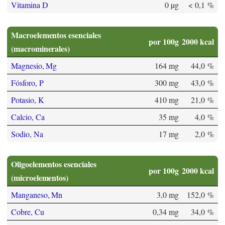
Vitamina D
0 µg
< 0,1 %
Macroelementos esenciales
por 100g
2000 kcal
(macrominerales)
Magnesio, Mg
164 mg
44,0 %
Fósforo, P
300 mg
43,0 %
Potasio, K
410 mg
21,0 %
Calcio, Ca
35 mg
4,0 %
Sodio, Na
17 mg
2,0 %
Oligoelementos esenciales
por 100g
2000 kcal
(microelementos)
Manganeso, Mn
3,0 mg
152,0 %
Cobre, Cu
0,34 mg
34,0 %