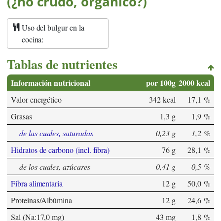
(¿no crudo, orgánico?)
Uso del bulgur en la
cocina:
Tablas de nutrientes
Información nutricional
por 100g
2000 kcal
Valor energético
342 kcal
17,1 %
Grasas
1,3 g
1,9 %
de las cuales, saturadas
0,23 g
1,2 %
Hidratos de carbono (incl. fibra)
76 g
28,1 %
de los cuales, azúcares
0,41 g
0,5 %
Fibra alimentaria
12 g
50,0 %
Proteínas/Albúmina
12 g
24,6 %
Sal (Na:17,0 mg)
43 mg
1,8 %