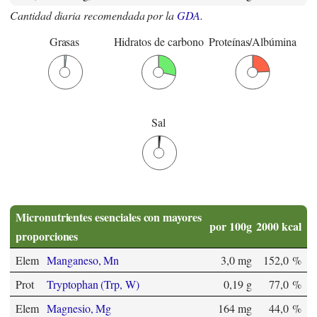
Cantidad diaria recomendada por la
GDA
.
Grasas
Hidratos de carbono
Proteínas/Albúmina
Sal
Micronutrientes esenciales con mayores
por 100g
2000 kcal
proporciones
Elem
Manganeso, Mn
3,0 mg
152,0 %
Prot
Tryptophan (Trp, W)
0,19 g
77,0 %
Elem
Magnesio, Mg
164 mg
44,0 %