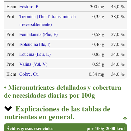
Elem
Fósforo, P
300 mg
43,0 %
Prot
Treonina (Thr, T, transaminada
0,35 g
38,0 %
irreversiblemente)
Prot
Fenilalanina (Phe, F)
0,58 g
37,0 %
Prot
Isoleucina (Ile, I)
0,46 g
37,0 %
Prot
Leucina (Leu, L)
0,83 g
34,0 %
Prot
Valina (Val, V)
0,55 g
34,0 %
Elem
Cobre, Cu
0,34 mg
34,0 %
Micronutrientes detallados y cobertura
de necesidades diarias por 100g
Explicaciones de las tablas de
nutrientes en general.
Ácidos grasos esenciales
por 100g
2000 kcal