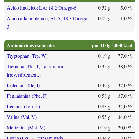
Ácido linoleico; LA; 18:2 Omega-6
0,52 g
5,0 %
Ácido alfa-linolénico; ALA; 18:3 Omega-
0,02 g
1,0 %
3
Aminoácidos esenciales
por 100g
2000 kcal
Tryptophan (Trp, W)
0,19 g
77,0 %
Treonina (Thr, T, transaminada
0,35 g
38,0 %
irreversiblemente)
Isoleucina (Ile, I)
0,46 g
37,0 %
Fenilalanina (Phe, F)
0,58 g
37,0 %
Leucina (Leu, L)
0,83 g
34,0 %
Valina (Val, V)
0,55 g
34,0 %
Metionina (Met, M)
0,19 g
20,0 %
Lisina (Lys, K, transaminada
0,34 g
18,0 %