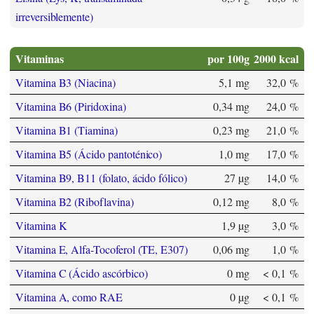
irreversiblemente)
Vitaminas
por 100g
2000 kcal
Vitamina B3 (Niacina)
5,1 mg
32,0 %
Vitamina B6 (Piridoxina)
0,34 mg
24,0 %
Vitamina B1 (Tiamina)
0,23 mg
21,0 %
Vitamina B5 (Ácido pantoténico)
1,0 mg
17,0 %
Vitamina B9, B11 (folato, ácido fólico)
27 µg
14,0 %
Vitamina B2 (Riboflavina)
0,12 mg
8,0 %
Vitamina K
1,9 µg
3,0 %
Vitamina E, Alfa-Tocoferol (TE, E307)
0,06 mg
1,0 %
Vitamina C (Ácido ascórbico)
0 mg
< 0,1 %
Vitamina A, como RAE
0 µg
< 0,1 %