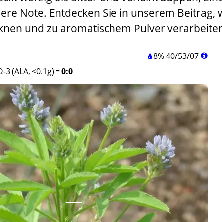
ere Note. Entdecken Sie in unserem Beitrag, w
ocknen und zu aromatischem Pulver verarbeite
8%
40
/
53
/
07
Ω-3 (ALA, <0.1g)
=
0:0