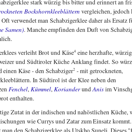
bzigerklee stark würzig bis bitter und erinnert an fri
rockneten Bockshornkleeblättern
vergleichen, jedoch 
. Oft verwendet man Schabzigerklee daher als Ersatz f
ine Samen)
. Manche empfinden den Duft von Schabzig
lich.
rklees verleiht Brot und Käse
4
eine herzhafte, würzig
hweizer und Südtiroler Küche Anklang findet. So wür
d einen Käse - den Schabziger
2
- mit getrockneten,
kleeblättern. In Südtirol ist der Klee neben den
rzen
Fenchel
,
Kümmel
,
Koriander
und
Anis
im Vinsch
rot enthalten.
tige Zutat in der indischen und nahöstlichen Küche, 
schungen wie Currys und Zatar zum Einsatz kommt. 
 man den Schabzigerklee als Utskho Suneli. Dieses 