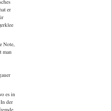
sches
hat er
ür
erklee
e Note,
zt man
gauer
wo es in
In der
"fremde