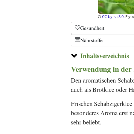
©
CC-by-sa 3.0
, Flyo
Gesundheit
Nährstoffe
Inhaltsverzeichnis
Verwendung in der
Den aromatischen Schabz
auch als Brotklee oder He
Frischen Schabzigerklee 
besonderes Aroma erst na
sehr beliebt.