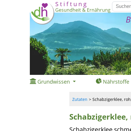
S t i f t u n g
Gesundheit & Ernährung
B
Grundwissen
Nährstoffe
Zutaten
Schabzigerklee, roh,
Schabzigerklee, 
Schabzigerklee schmec