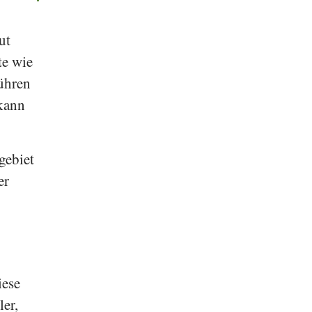
ut
te wie
ühren
 kann
gebiet
er
iese
ler,