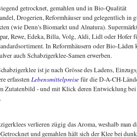
wiegend getrocknet, gemahlen und in Bio-Qualität
ndel, Drogerien, Reformhäuser und gelegentlich in g
kten (wie
Denn's Biomarkt
und
Alnatura
). Supermärk
par
,
Rewe
,
Edeka
,
Billa
,
Volg
,
Aldi
,
Lidl
oder
Hofer
f
Standardsortiment. In Reformhäusern oder Bio-Läden
lver auch Schabzigerklee-Samen erwerben.
chabzigerklee ist je nach Grösse des Ladens, Einzugs
ere erfassten
Lebensmittelpreise
für die D-A-CH-Länd
m Zutatenbild - und mit Klick deren Entwicklung bei
.
bzigerklees verlieren zügig das Aroma, weshalb man d
. Getrocknet und gemahlen hält sich der Klee bei dunk