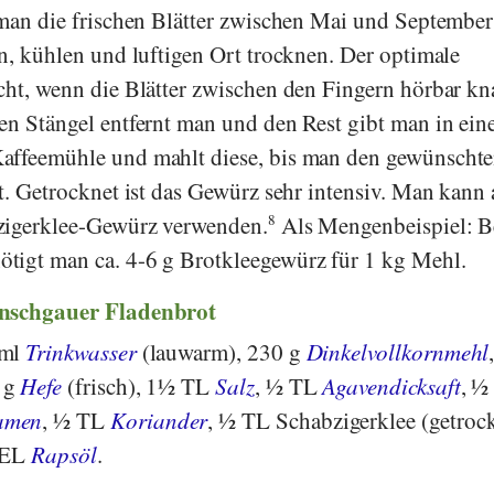
 man die frischen Blätter zwischen Mai und Septembe
en, kühlen und luftigen Ort trocknen. Der optimale
cht, wenn die Blätter zwischen den Fingern hörbar k
en Stängel entfernt man und den Rest gibt man in ein
affeemühle und mahlt diese, bis man den gewünscht
at. Getrocknet ist das Gewürz sehr intensiv. Man kann
zigerklee-Gewürz verwenden.
8
Als Mengenbeispiel: B
tigt man ca. 4-6 g Brotkleegewürz für 1 kg Mehl.
inschgauer Fladenbrot
 ml
Trinkwasser
(lauwarm), 230 g
Dinkelvollkornmehl
 g
Hefe
(frisch), 1½ TL
Salz
, ½ TL
Agavendicksaft
, ½
amen
, ½ TL
Koriander
, ½ TL Schabzigerklee (getrock
1 EL
Rapsöl
.