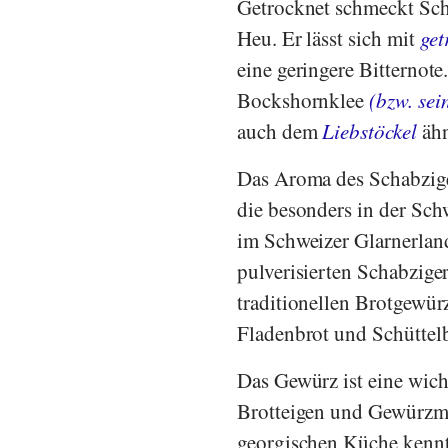
Getrocknet schmeckt Scha
Heu. Er lässt sich mit
get
eine geringere Bitternote
Bockshornklee
(bzw. se
auch dem
Liebstöckel
ähn
Das Aroma des Schabzige
die besonders in der Sc
im Schweizer Glarnerlan
pulverisierten Schabziger
traditionellen Brotgewü
Fladenbrot und Schüttelb
Das Gewürz ist eine wich
Brotteigen und Gewürzmi
georgischen Küche kennt