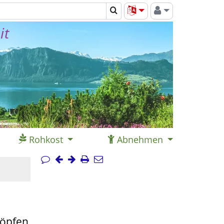
it
Rohkost
Abnehmen
töpfen