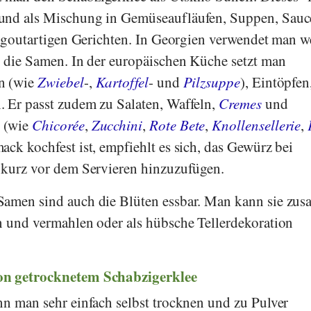
und als Mischung in Gemüseaufläufen, Suppen, Sau
 ragoutartigen Gerichten. In Georgien verwendet man w
r die Samen. In der europäischen Küche setzt man
n (wie
Zwiebel
-,
Kartoffel
- und
Pilzsuppe
), Eintöpfen
 Er passt zudem zu Salaten, Waffeln,
Cremes
und
 (wie
Chicorée
,
Zucchini
,
Rote Bete
,
Knollensellerie
,
ack kochfest ist, empfiehlt es sich, das Gewürz bei
 kurz vor dem Servieren hinzuzufügen.
Samen sind auch die Blüten essbar. Man kann sie zu
n und vermahlen oder als hübsche Tellerdekoration
on getrocknetem Schabzigerklee
nn man sehr einfach selbst trocknen und zu Pulver