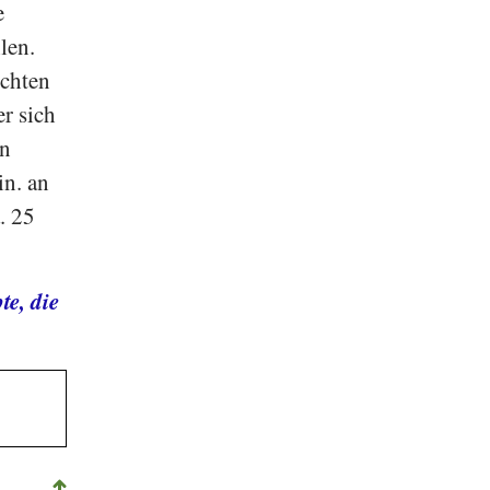
e
len.
uchten
r sich
en
in. an
. 25
te, die