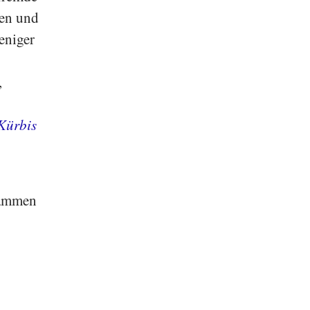
cen und
eniger
,
Kürbis
sammen