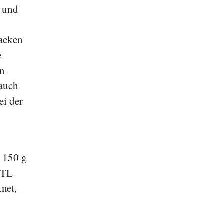
r und
nacken
e
en
 auch
ei der
, 150 g
 TL
net,