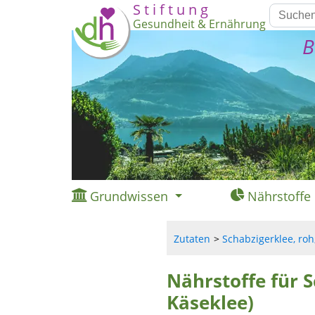
S t i f t u n g
Gesundheit & Ernährung
B
Grundwissen
Nährstoffe
Zutaten
Schabzigerklee, roh,
Nährstoffe für S
Käseklee)