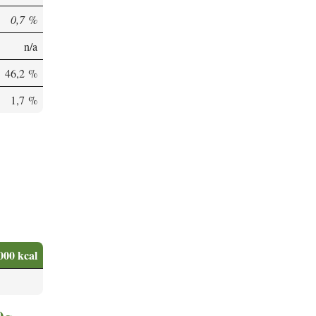
0,7 %
n/a
46,2 %
1,7 %
000 kcal