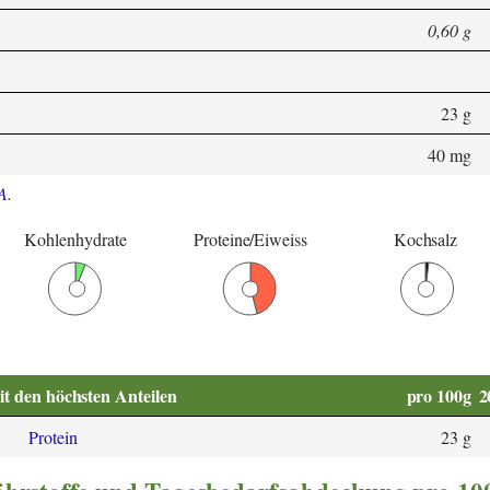
0,60 g
23 g
40 mg
A
.
Kohlenhydrate
Proteine/Eiweiss
Kochsalz
it den höchsten Anteilen
pro 100g
2
Protein
23 g