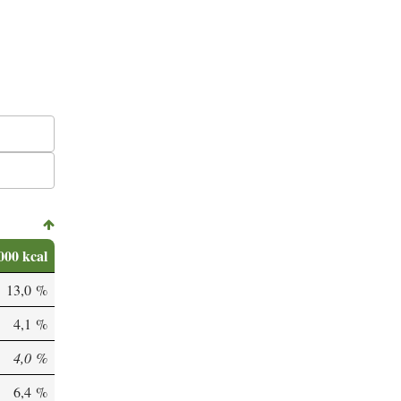
000 kcal
13,0 %
4,1 %
4,0 %
6,4 %