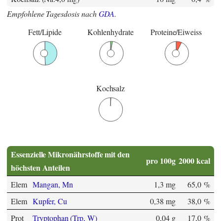
Empfohlene Tagesdosis nach
GDA
.
Fett/Lipide
Kohlenhydrate
Proteine/Eiweiss
Kochsalz
Essenzielle Mikronährstoffe mit den
pro 100g
2000 kcal
höchsten Anteilen
Elem
Mangan, Mn
1,3 mg
65,0 %
Elem
Kupfer, Cu
0,38 mg
38,0 %
Prot
Tryptophan (Trp, W)
0,04 g
17,0 %