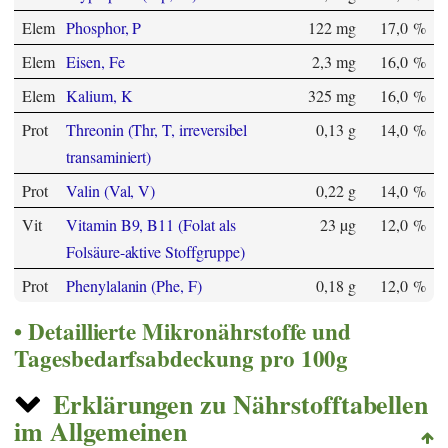
Elem
Phosphor, P
122 mg
17,0 %
Elem
Eisen, Fe
2,3 mg
16,0 %
Elem
Kalium, K
325 mg
16,0 %
Prot
Threonin (Thr, T, irreversibel
0,13 g
14,0 %
transaminiert)
Prot
Valin (Val, V)
0,22 g
14,0 %
Vit
Vitamin B9, B11 (Folat als
23 µg
12,0 %
Folsäure-aktive Stoffgruppe)
Prot
Phenylalanin (Phe, F)
0,18 g
12,0 %
Detaillierte Mikronährstoffe und
Tagesbedarfsabdeckung pro 100g
Erklärungen zu Nährstofftabellen
im Allgemeinen