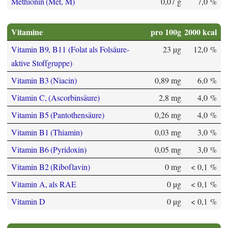
Methionin (Met, M)
0,07 g
7,0 %
Vitamine
pro 100g
2000 kcal
Vitamin B9, B11 (Folat als Folsäure-
23 µg
12,0 %
aktive Stoffgruppe)
Vitamin B3 (Niacin)
0,89 mg
6,0 %
Vitamin C, (Ascorbinsäure)
2,8 mg
4,0 %
Vitamin B5 (Pantothensäure)
0,26 mg
4,0 %
Vitamin B1 (Thiamin)
0,03 mg
3,0 %
Vitamin B6 (Pyridoxin)
0,05 mg
3,0 %
Vitamin B2 (Riboflavin)
0 mg
< 0,1 %
Vitamin A, als RAE
0 µg
< 0,1 %
Vitamin D
0 µg
< 0,1 %