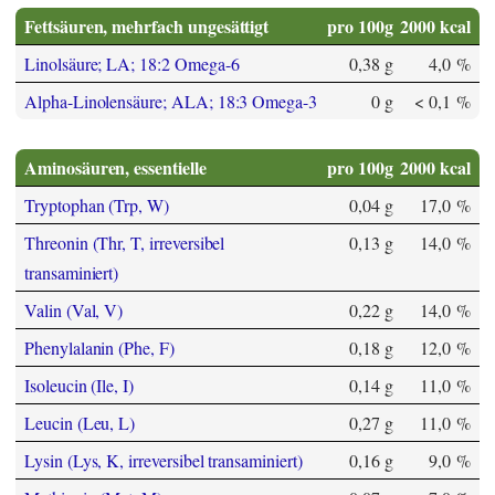
Fettsäuren, mehrfach ungesättigt
pro 100g
2000 kcal
Linolsäure; LA; 18:2 Omega-6
0,38 g
4,0 %
Alpha-Linolensäure; ALA; 18:3 Omega-3
0 g
< 0,1 %
Aminosäuren, essentielle
pro 100g
2000 kcal
Tryptophan (Trp, W)
0,04 g
17,0 %
Threonin (Thr, T, irreversibel
0,13 g
14,0 %
transaminiert)
Valin (Val, V)
0,22 g
14,0 %
Phenylalanin (Phe, F)
0,18 g
12,0 %
Isoleucin (Ile, I)
0,14 g
11,0 %
Leucin (Leu, L)
0,27 g
11,0 %
Lysin (Lys, K, irreversibel transaminiert)
0,16 g
9,0 %