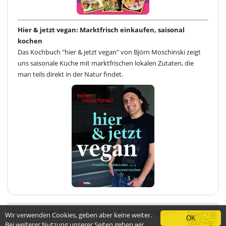
Hier & jetzt vegan: Marktfrisch einkaufen, saisonal
kochen
Das Kochbuch "hier & jetzt vegan" von Björn Moschinski zeigt
uns saisonale Küche mit marktfrischen lokalen Zutaten, die
man teils direkt in der Natur findet.
Impressum
Team
Mission
Kooperationen
Wir verwenden Cookies, geben aber keine weiter.
OK
Bei weiterer Nutzung unserer Seiten gehen wir