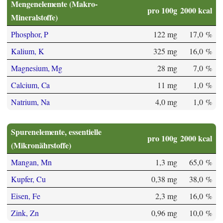
Mengenelemente (Makro-
pro 100g
2000 kcal
Mineralstoffe)
Phosphor, P
122 mg
17,0 %
Kalium, K
325 mg
16,0 %
Magnesium, Mg
28 mg
7,0 %
Calcium, Ca
11 mg
1,0 %
Natrium, Na
4,0 mg
1,0 %
Spurenelemente, essentielle
pro 100g
2000 kcal
(Mikronährstoffe)
Mangan, Mn
1,3 mg
65,0 %
Kupfer, Cu
0,38 mg
38,0 %
Eisen, Fe
2,3 mg
16,0 %
Zink, Zn
0,96 mg
10,0 %