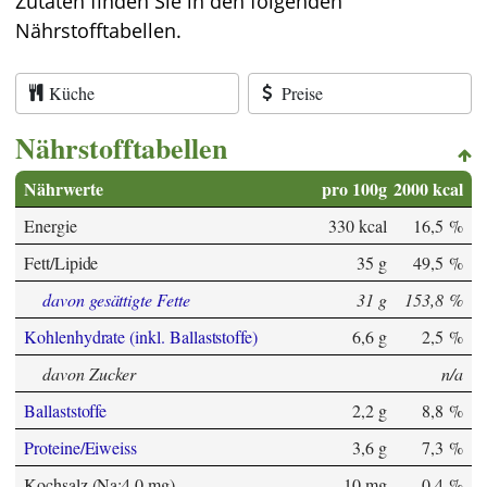
Zutaten finden Sie in den folgenden
Nährstofftabellen.
Küche
Preise
Nährstofftabellen
Nährwerte
pro 100g
2000 kcal
Energie
330 kcal
16,5 %
Fett/Lipide
35 g
49,5 %
davon gesättigte Fette
31 g
153,8 %
Kohlenhydrate (inkl. Ballaststoffe)
6,6 g
2,5 %
davon Zucker
n/a
Ballaststoffe
2,2 g
8,8 %
Proteine/Eiweiss
3,6 g
7,3 %
Kochsalz (Na:4,0 mg)
10 mg
0,4 %