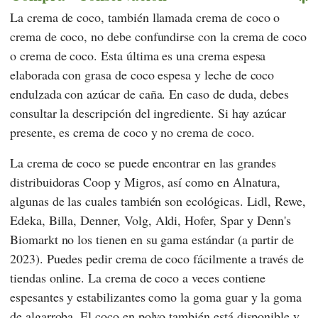
La crema de coco, también llamada crema de coco o
crema de coco, no debe confundirse con la crema de coco
o crema de coco. Esta última es una crema espesa
elaborada con grasa de coco espesa y leche de coco
endulzada con azúcar de caña. En caso de duda, debes
consultar la descripción del ingrediente. Si hay azúcar
presente, es crema de coco y no crema de coco.
La crema de coco se puede encontrar en las grandes
distribuidoras
Coop
y
Migros
, así como en
Alnatura
,
algunas de las cuales también son ecológicas.
Lidl
,
Rewe
,
Edeka
,
Billa
,
Denner
,
Volg
,
Aldi
,
Hofer
,
Spar
y
Denn's
Biomarkt
no los tienen en su gama estándar (a partir de
2023). Puedes pedir crema de coco fácilmente a través de
tiendas online. La crema de coco a veces contiene
espesantes y estabilizantes como la goma guar y la goma
de algarroba. El coco en polvo también está disponible y