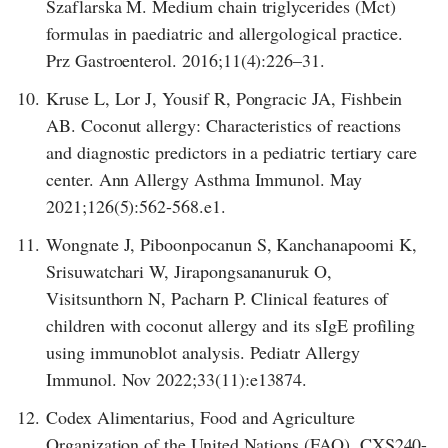
Szaflarska M. Medium chain triglycerides (Mct)
formulas in paediatric and allergological practice.
Prz Gastroenterol. 2016;11(4):226–31.
10.
Kruse L, Lor J, Yousif R, Pongracic JA, Fishbein
AB. Coconut allergy: Characteristics of reactions
and diagnostic predictors in a pediatric tertiary care
center. Ann Allergy Asthma Immunol. May
2021;126(5):562-568.e1.
11.
Wongnate J, Piboonpocanun S, Kanchanapoomi K,
Srisuwatchari W, Jirapongsananuruk O,
Visitsunthorn N, Pacharn P. Clinical features of
children with coconut allergy and its sIgE profiling
using immunoblot analysis. Pediatr Allergy
Immunol. Nov 2022;33(11):e13874.
12.
Codex Alimentarius, Food and Agriculture
Organization of the United Nations (FAO). CXS240-