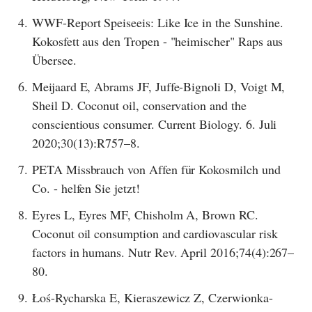
4.
WWF-Report Speiseeis: Like Ice in the Sunshine.
Kokosfett aus den Tropen - "heimischer" Raps aus
Übersee.
6.
Meijaard E, Abrams JF, Juffe-Bignoli D, Voigt M,
Sheil D. Coconut oil, conservation and the
conscientious consumer. Current Biology. 6. Juli
2020;30(13):R757–8.
7.
PETA Missbrauch von Affen für Kokosmilch und
Co. - helfen Sie jetzt!
8.
Eyres L, Eyres MF, Chisholm A, Brown RC.
Coconut oil consumption and cardiovascular risk
factors in humans. Nutr Rev. April 2016;74(4):267–
80.
9.
Łoś-Rycharska E, Kieraszewicz Z, Czerwionka-