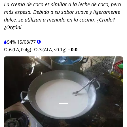
La crema de coco es similar a la leche de coco, pero
más espesa. Debido a su sabor suave y ligeramente
dulce, se utilizan a menudo en la cocina. ¿Crudo?
¿Orgáni
54%
15
/
08
/
77
Ω-6 (LA, 0.4g)
:
Ω-3 (ALA, <0.1g)
=
0:0