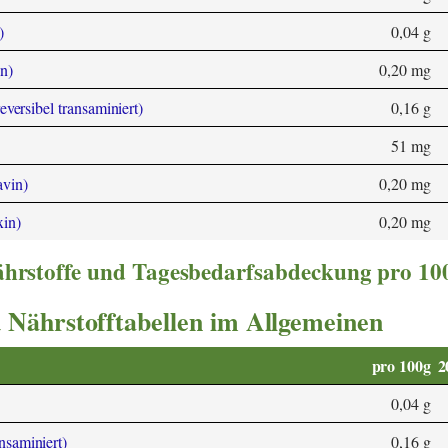
)
0,04 g
n)
0,20 mg
eversibel transaminiert)
0,16 g
51 mg
avin)
0,20 mg
xin)
0,20 mg
nährstoffe und Tagesbedarfsabdeckung pro 10
 Nährstofftabellen im Allgemeinen
pro 100g
2
0,04 g
ansaminiert)
0,16 g