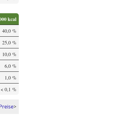
000 kcal
40,0 %
25,0 %
10,0 %
6,0 %
1,0 %
< 0,1 %
Preise
>