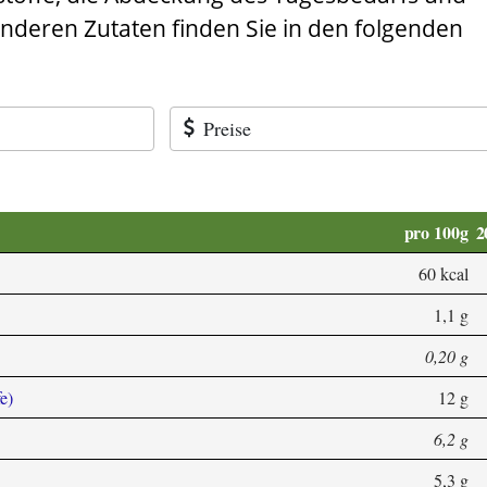
anderen Zutaten finden Sie in den folgenden
Preise
pro 100g
2
60 kcal
1,1 g
0,20 g
e)
12 g
6,2 g
5,3 g