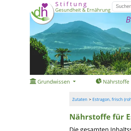
S t i f t u n g
Gesundheit & Ernährung
B
Grundwissen
Nährstoffe
Zutaten
Estragon, frisch (roh
Nährstoffe für E
Die gesamten Inhalts