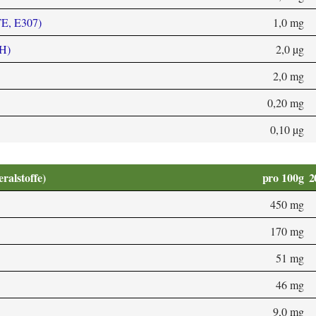
TE, E307)
1,0 mg
 H)
2,0 µg
2,0 mg
0,20 mg
0,10 µg
alstoffe)
pro 100g
2
450 mg
170 mg
51 mg
46 mg
9,0 mg