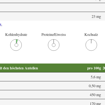
23 mg
A
.
Kohlenhydrate
Proteine/Eiweiss
Kochsalz
it den höchsten Anteilen
pro 100g
2
5,6 mg
0,50 mg
450 mg
170 mg