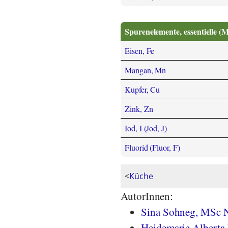
Spurenelemente, essentielle (
Eisen, Fe
Mangan, Mn
Kupfer, Cu
Zink, Zn
Iod, I (Jod, J)
Fluorid (Fluor, F)
<
Küche
AutorInnen:
Sina Sohneg, MSc N
Heidemarie Alberta 