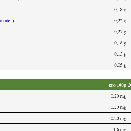
0,18 g
aminiert)
0,22 g
0,27 g
0,18 g
0,13 g
0,05 g
pro 100g
2
0,20 mg
0,20 mg
0,20 mg
1,6 mg