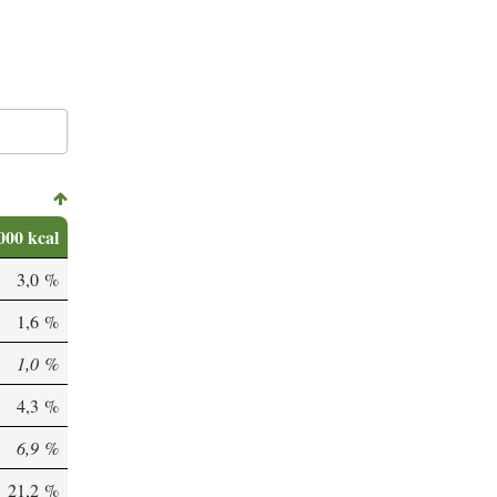
000 kcal
3,0 %
1,6 %
1,0 %
4,3 %
6,9 %
21,2 %