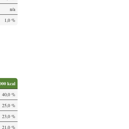
n/a
1,0 %
000 kcal
40,0 %
25,0 %
23,0 %
21,0 %