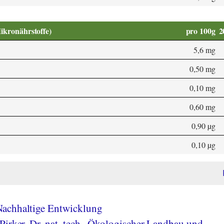
Mikronährstoffe)
pro 100g
2
5,6 mg
0,50 mg
0,10 mg
0,60 mg
0,90 µg
0,10 µg
achhaltige Entwicklung
Pirker, Dr. nat. tech., Ökologischer Landbau und