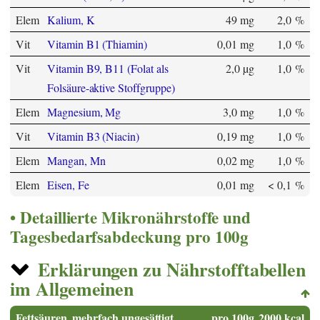
Elem
Kalium, K
49 mg
2,0 %
Vit
Vitamin B1 (Thiamin)
0,01 mg
1,0 %
Vit
Vitamin B9, B11 (Folat als
2,0 µg
1,0 %
Folsäure-aktive Stoffgruppe)
Elem
Magnesium, Mg
3,0 mg
1,0 %
Vit
Vitamin B3 (Niacin)
0,19 mg
1,0 %
Elem
Mangan, Mn
0,02 mg
1,0 %
Elem
Eisen, Fe
0,01 mg
< 0,1 %
Detaillierte Mikronährstoffe und
Tagesbedarfsabdeckung pro 100g
Erklärungen zu Nährstofftabellen
im Allgemeinen
Fettsäuren, mehrfach ungesättigt
pro 100g
2000 kcal