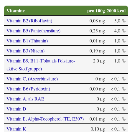
Vitamine
pro 100g
2000 kcal
Vitamin B2 (Riboflavin)
0,08 mg
5,0 %
Vitamin B5 (Pantothensäure)
0,25 mg
4,0 %
Vitamin B1 (Thiamin)
0,01 mg
1,0 %
Vitamin B3 (Niacin)
0,19 mg
1,0 %
Vitamin B9, B11 (Folat als Folsäure-
2,0 µg
1,0 %
aktive Stoffgruppe)
Vitamin C, (Ascorbinsäure)
0 mg
< 0,1 %
Vitamin B6 (Pyridoxin)
0,00 mg
< 0,1 %
Vitamin A, als RAE
0 µg
< 0,1 %
Vitamin D
0 µg
< 0,1 %
Vitamin E, Alpha-Tocopherol (TE, E307)
0,01 mg
< 0,1 %
Vitamin K
0,10 µg
< 0,1 %