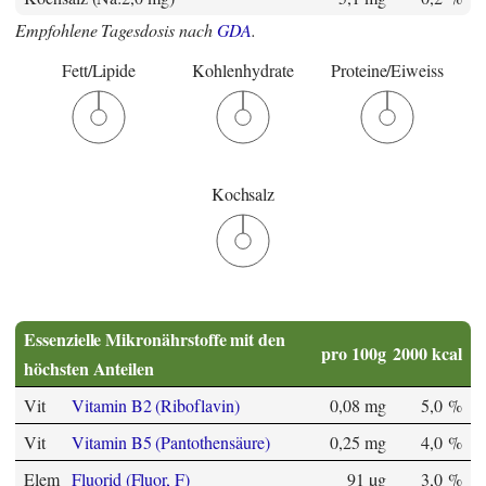
Empfohlene Tagesdosis nach
GDA
.
Fett/Lipide
Kohlenhydrate
Proteine/Eiweiss
Kochsalz
Essenzielle Mikronährstoffe mit den
pro 100g
2000 kcal
höchsten Anteilen
Vit
Vitamin B2 (Riboflavin)
0,08 mg
5,0 %
Vit
Vitamin B5 (Pantothensäure)
0,25 mg
4,0 %
Elem
Fluorid (Fluor, F)
91 µg
3,0 %