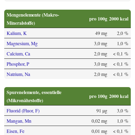
Mengenelemente (Makro-
pro 100g
2000 kcal
Mineralstoffe)
Kalium, K
49 mg
2,0 %
Magnesium, Mg
3,0 mg
1,0 %
Calcium, Ca
2,0 mg
< 0,1 %
Phosphor, P
3,0 mg
< 0,1 %
Natrium, Na
2,0 mg
< 0,1 %
Spurenelemente, essentielle
pro 100g
2000 kcal
(Mikronährstoffe)
Fluorid (Fluor, F)
91 µg
3,0 %
Mangan, Mn
0,02 mg
1,0 %
Eisen, Fe
0,01 mg
< 0,1 %