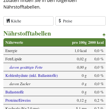
Zutaten finden Sie in den folgenden
Nährstofftabellen.
Küche
Preise
Nährstofftabellen
Nährwerte
pro 100g
2000 kcal
Energie
1,0 kcal
0,0 %
Fett/Lipide
0,02 g
0,0 %
davon gesättigte Fette
0,00 g
0,0 %
Kohlenhydrate (inkl. Ballaststoffe)
0 g
0,0 %
davon Zucker
0 g
0,0 %
Ballaststoffe
0 g
0,0 %
Proteine/Eiweiss
0,12 g
0,2 %
Kochsalz (Na:2,0 mg)
5,1 mg
0,2 %