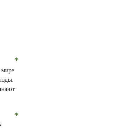
 мире
лоды.
инают
к