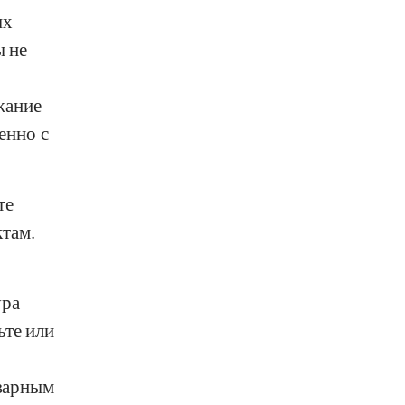
ых
 не
жание
енно с
те
там.
ура
ьте или
аварным