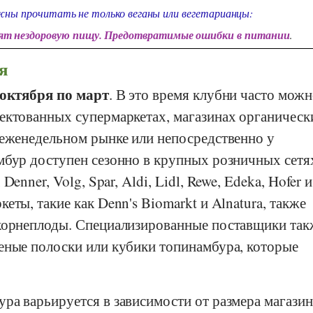
ны прочитать не только веганы или вегетарианцы:
дят нездоровую пищу. Предотвратимые ошибки в питании
.
я
октября по март
. В это время клубни часто мож
ектованных супермаркетах, магазинах органическ
 еженедельном рынке или непосредственно у
мбур доступен сезонно в крупных розничных сетя
,
Denner
,
Volg
,
Spar
,
Aldi
,
Lidl
,
Rewe
,
Edeka
,
Hofer
кеты, такие как
Denn's Biomarkt
и
Alnatura,
также
корнеплоды. Специализированные поставщики так
еные полоски или кубики топинамбура, которые
ра варьируется в зависимости от размера магазин