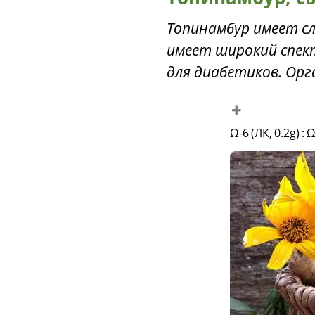
Топинамбур имеет сл
имеет широкий спек
для диабетиков. Орг
Ω-6 (ЛК, 0.2g)
:
Ω