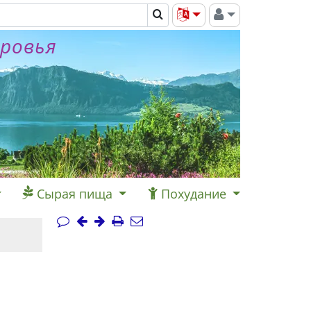
оровья
Сырая пища
Похудание