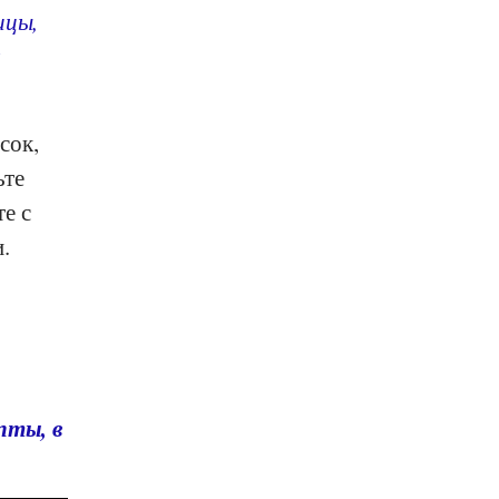
ицы,
сок,
ьте
е с
.
пты, в