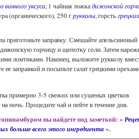
о винного уксуса
, 1 чайная ложка
дижонской горч
ра (органического), 250 г
рукколы
, горсть
грецких
а приготовьте заправку. Смешайте апельсиновый 
 дижонскую горчицу и щепотку соли. Затем нареж
ими ломтиками. Наконец, выложите рукколу вмест
 ее заправкой и посыпьте салат грецкими орехами
ятка примерно 3-5 свежих или сушеных цветков
на ночь. Процедите чай и пейте в течение дня.
топинамбуром вы найдете под заметкой: «
Реце
ых больше всего этого ингредиента
».