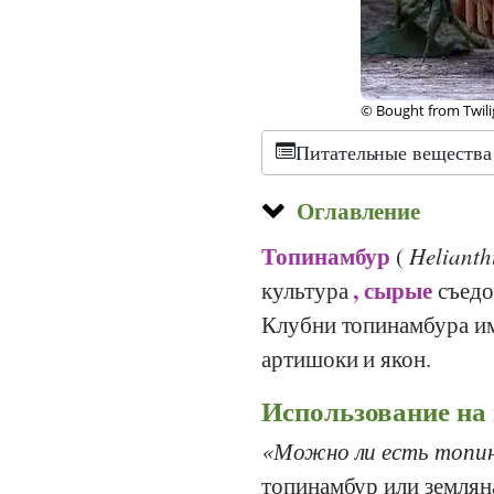
olia
©
CC-by-sa 3.0
, Eare
Питательные вещества
Оглавление
Топинамбур
(
Helianth
, сырые
культура
съедо
Клубни топинамбура и
артишоки и якон.
Использование на
Можно ли есть топи
топинамбур или земляна