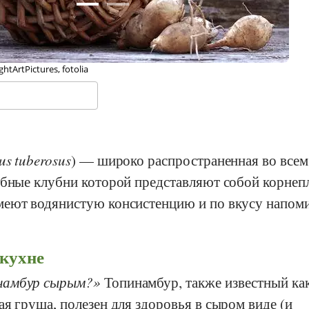
ndil, Wikipedia
us tuberosus
) — широко распространенная во всем
бные клубни которой представляют собой корнеп
меют водянистую консистенцию и по вкусу напом
 кухне
намбур сырым?
Топинамбур, также известный ка
я груша, полезен для здоровья в сыром виде (и