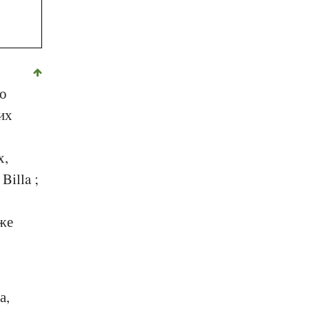
но
их
х,
и
Billa
;
же
а,