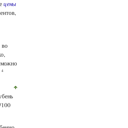
ые
цены
ентов,
 во
о,
и можно
.
4
убень
г/100
обенно