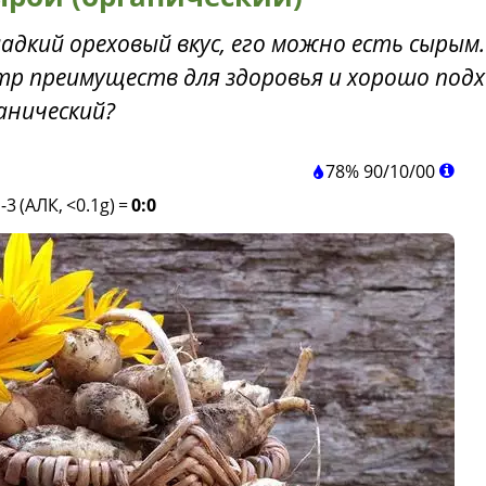
адкий ореховый вкус, его можно есть сырым.
тр преимуществ для здоровья и хорошо под
анический?
78%
90
/
10
/
00
-3 (АЛК, <0.1g)
=
0:0