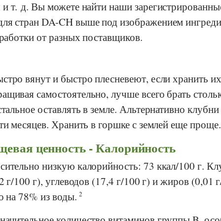
и т. д. Вы можете найти наши зарегистрированн
ля стран DA-CH выше под изображением ингреди
зработки от разных поставщиков.
стро вянут и быстро плесневеют, если хранить их
ащивая самостоятельно, лучше всего брать стольк
стальное оставлять в земле. Альтернативно клубн
ти месяцев. Хранить в горшке с землей еще проще
щевая ценность - Калорийность
сительно низкую калорийность: 73 ккал/100 г. Кл
 г/100 г), углеводов (17,4 г/100 г) и жиров (0,01 
о на 78% из воды.
2
начительное количество витаминов группы B, ос