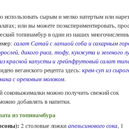
о использовать сырым и мелко натертым или наре
алатах; или вы можете поэкспериментировать, про
еский топинамбур в один из наших многочисленн
ример:
салат Сатай с лапшой соба и сахарным го
рослей, дикого риса, тофу, кунжута и зеленого л
 из красной капусты и грейпфрутовый салат тип
идею веганского рецепта здесь:
крем-суп из сырог
нака с ореховым молоком
.
 соковыжималки можно получить свежий сок
можно добавлять в напитки.
лата из топинамбура
рсоны):
2 столовые ложки
апельсинового сока
, 1