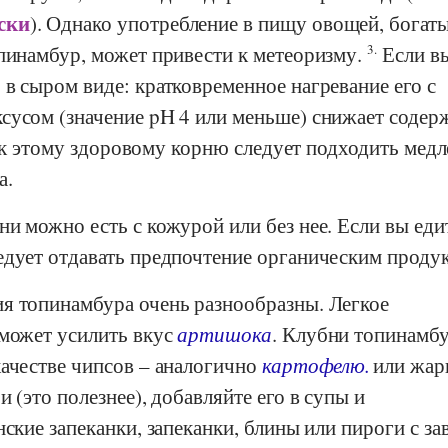
ски
). Однако употребление в пищу овощей, богат
опинамбур, может привести к метеоризму.
3.
Если вы
в сыром виде: кратковременное нагревание его с
сусом (значение pH 4 или меньше) снижает содер
к этому здоровому корню следует подходить медл
а.
и можно есть с кожурой или без нее. Если вы еди
едует отдавать предпочтение органическим продук
я топинамбура очень разнообразны. Легкое
 может усилить вкус
артишока
. Клубни топинамб
качестве чипсов – аналогично
картофелю.
или жар
 (это полезнее), добавляйте его в супы и
нские запеканки, запеканки, блины или пироги с з