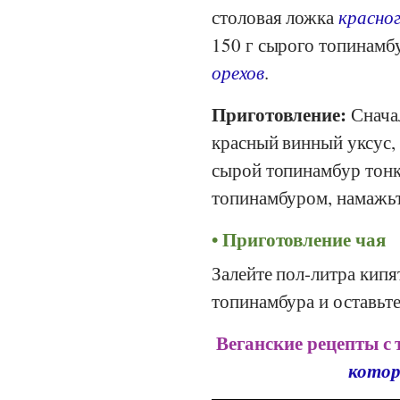
столовая ложка
красног
150 г сырого топинамбу
орехов
.
Приготовление:
Сначал
красный винный уксус,
сырой топинамбур тонк
топинамбуром, намажьте
Приготовление чая
Залейте пол-литра кип
топинамбура и оставьте 
Веганские рецепты с 
котор