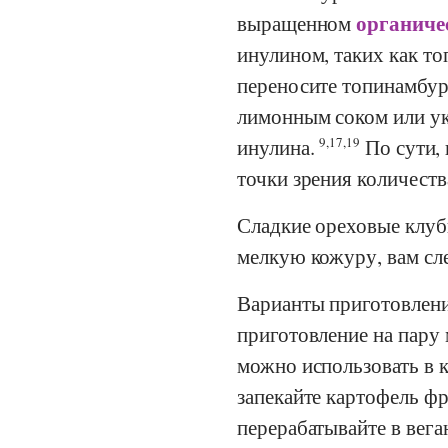
органиче
выращенном
инулином, таких как т
переносите топинамбур 
лимонным соком или ук
инулина.
9,17,19
По сути, 
точки зрения количеств
Сладкие ореховые клубн
мелкую кожуру, вам сл
Варианты приготовлени
приготовление на пару
можно использовать в 
запекайте картофель фри
перерабатывайте в вега