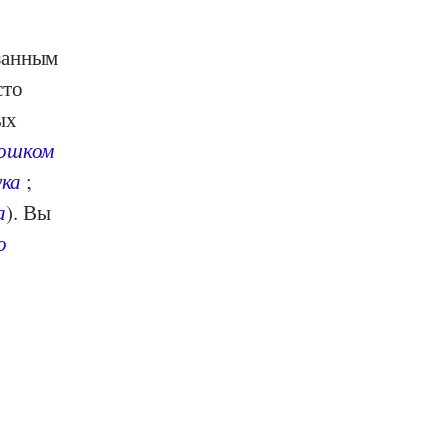
занным
сто
ых
рошком
ука
;
а
). Вы
о