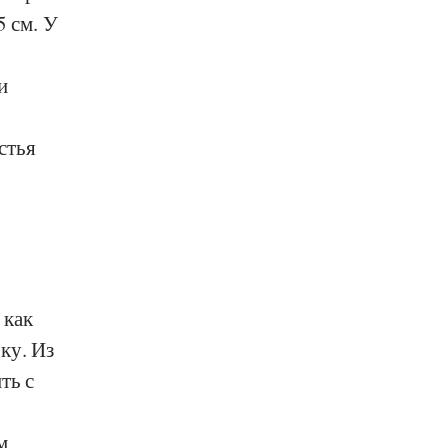
5 см. У
и
стья
 как
ку. Из
ть с
м