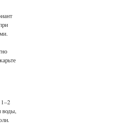
риант
 при
ми.
тно
жарьте
 1–2
н воды,
оли.