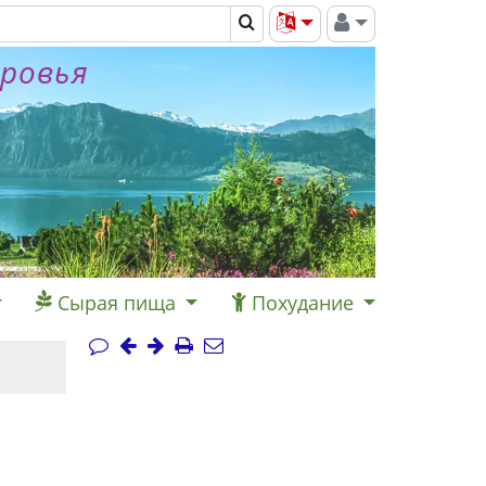
оровья
Сырая пища
Похудание