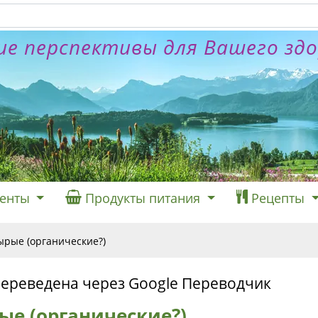
е перспективы для Вашего зд
енты
Продукты питания
Рецепты
ырые (органические?)
переведена через Google Переводчик
ые (органические?)