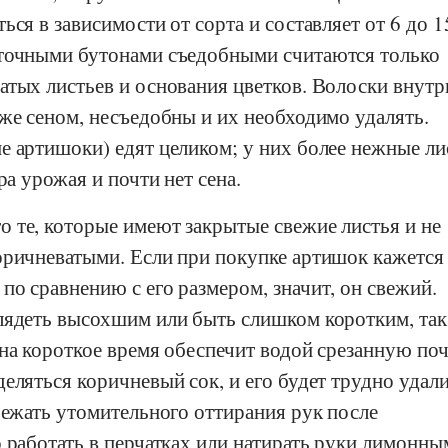
ься в зависимости от сорта и составляет от 6 до 1
точными бутонами съедобными считаются только
атых листьев и основания цветков. Волоски внутр
же сеном, несъедобны и их необходимо удалять.
е артишоки) едят целиком; у них более нежные ли
ра урожая и почти нет сена.
 те, которые имеют закрытые свежие листья и не
оричневатыми. Если при покупке артишок кажется
о сравнению с его размером, значит, он свежий.
лядеть высохшим или быть слишком коротким, так
на короткое время обеспечит водой срезанную поч
еляться коричневый сок, и его будет трудно удали
бежать утомительного оттирания рук после
 работать в перчатках или натирать руки лимонны