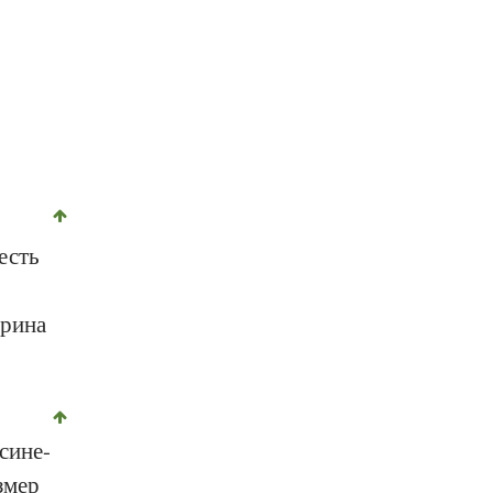
Ernst Erb для diet-health
есть
ерина
сине-
змер