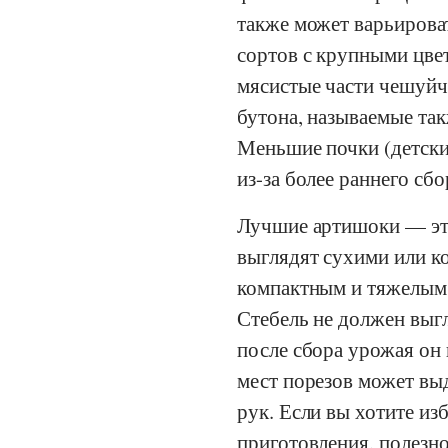
также может варьироват
сортов с крупными цве
мясистые части чешуйч
бутона, называемые так
Меньшие почки (детски
из-за более раннего сбо
Лучшие артишоки — это
выглядят сухими или к
компактным и тяжелым п
Стебель не должен выг
после сбора урожая он 
мест порезов может выд
рук. Если вы хотите из
приготовления, полезно