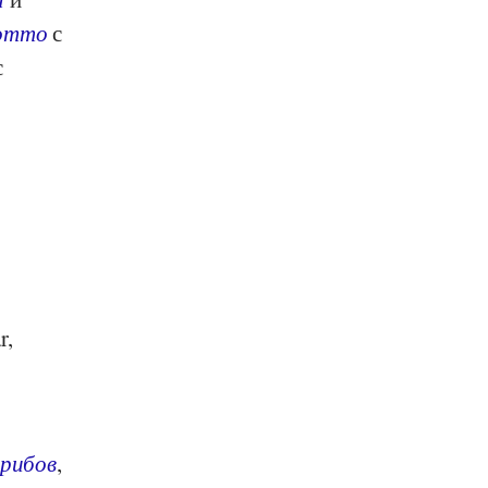
отто
с
с
r,
грибов
,