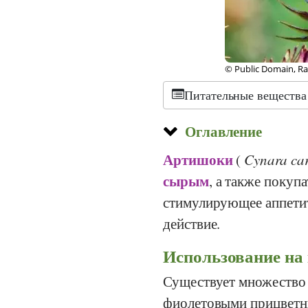
ay
©
CC-by-sa 3.0
, Übe
Питательные вещества
Оглавление
Артишоки
(
Cynara ca
сырым
, а также покуп
стимулирующее аппетит
действие.
Использование на 
Существует множество 
фиолетовыми прицветни