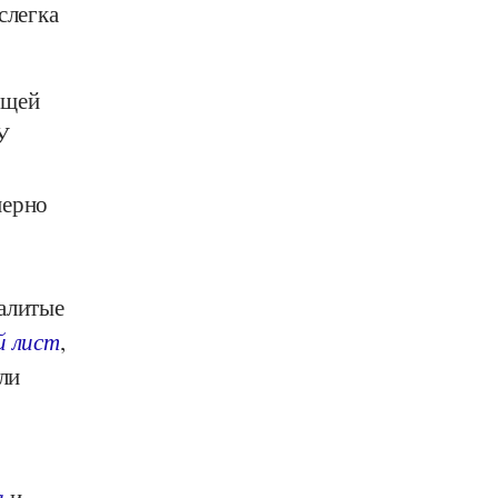
слегка
ящей
У
мерно
залитые
й лист
,
ли
а
и