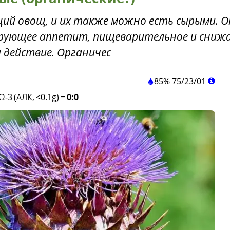
й овощ, и их также можно есть сырыми. О
рующее аппетит, пищеварительное и сниж
 действие. Органичес
85%
75
/
23
/
01
Ω-3 (АЛК, <0.1g)
=
0:0