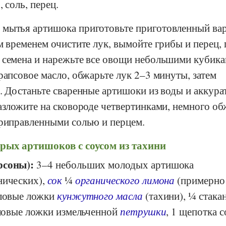
а
, соль, перец.
 мытья артишока приготовьте приготовленный ва
м временем очистите лук, вымойте грибы и перец,
 семена и нарежьте все овощи небольшими кубика
рапсовое масло, обжарьте лук 2–3 минуты, затем
. Достаньте сваренные артишоки из воды и аккура
азложите на сковороде четвертинками, немного об
приправленными солью и перцем.
рых артишоков с соусом из тахини
рсоны):
3–4 небольших молодых артишока
нических),
сок
¼
органического лимона
(примерно
оловые ложки
кунжутного масла
(тахини), ¼ стака
оловые ложки измельченной
петрушки
, 1 щепотка с