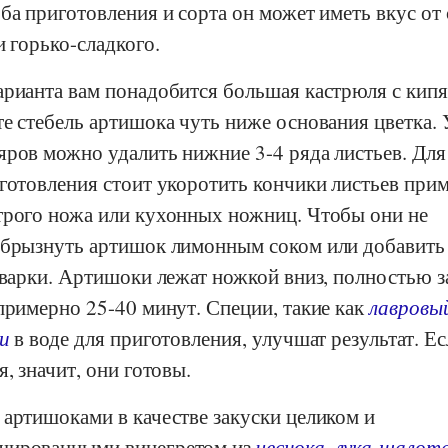
ба приготовления и сорта он может иметь вкус от 
и горько-сладкого.
арианта вам понадобится большая кастрюля с кип
е стебель артишока чуть ниже основания цветка. 
яров можно удалить нижние 3-4 ряда листьев. Для
иготовления стоит укоротить кончики листьев при
трого ножа или кухонных ножниц. Чтобы они не
сбрызнуть артишок лимонным соком или добавить
 варки. Артишоки лежат ножкой вниз, полностью 
примерно 25-40 минут. Специи, такие как
лавровы
ли
в воде для приготовления, улучшат результат. Ес
, значит, они готовы.
 артишоками в качестве закуски целиком и
шированными винегретом из
чеснока
,
лука-шалот