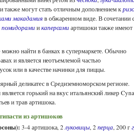
ни также могут стать отличным дополнением к
риз
хами макадамия
в обжаренном виде. В сочетании 
 помидорами
и
каперсами
артишоки также имеют
 можно найти в банках в супермаркете. Обычно
равах и является неотъемлемой частью
сок или в качестве начинки для пиццы.
ярный деликатес в Средиземноморском регионе.
вляется горький на вкус итальянский ликер Cyna
ьев и трав артишока.
типасти из артишоков
рсоны):
3-4 артишока, 2
луковицы
, 2
перца
, 200 г