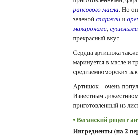
рапсового масла
. Но о
зеленой
спаржей
и
оре
макаронами
,
сушеными
прекрасный вкус.
Сердца артишока также
маринуется в масле и т
средиземноморских заку
Артишок – очень попул
Известным дижестивом я
приготовленный из лист
Веганский рецепт ан
Ингредиенты (на 2 пе