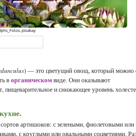
rraschungsbilder, Wikipedia
© 
rdunculus
) — это цветущий овощ, который можно 
органическом
ать в
виде. Они оказывают
, пищеварительное и снижающее уровень холест
кухне.
сортов артишоков: с зелеными, фиолетовыми или 
ками, с круглыми или овальными соцветиями. Ра