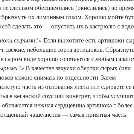
 не слишком обесцвечились (окислились) во врем
 сбрызнуть их лимонным соком. Хорошо мойте бу
соб сделать это — опустить их в кастрюлю с водо
шоки сырыми?
Если вы хотите есть артишоки сы
т свежие, небольшие сорта артишоков. Сбрызнут
 в сыром виде хорошо сочетаются с любым салато
сырыми?
В качестве закуски обертки сырых (или
оков можно снимать по отдельности. Затем
систую часть из основания листа или сдираете ее
ья в веганский соус или винегрет, чтобы улучшит
в обнажается нежная сердцевина артишока с более
толщенный чашелистик — самая приятная часть