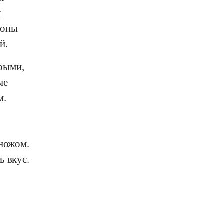
я
тоны
й.
рыми,
ые
м.
 ножом.
ь вкус.