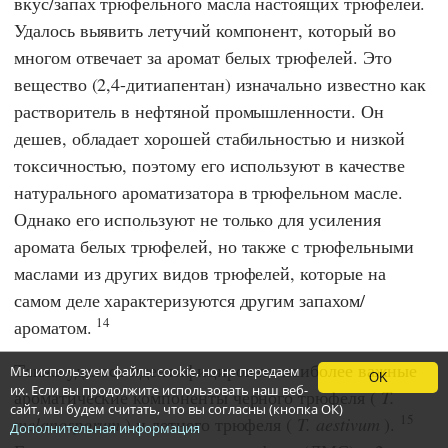
вкус/запах трюфельного масла настоящих трюфелей.
Удалось выявить летучий компонент, который во
многом отвечает за аромат белых трюфелей. Это
вещество (2,4-дитиапентан) изначально известно как
растворитель в нефтяной промышленности. Он
дешев, обладает хорошей стабильностью и низкой
токсичностью, поэтому его используют в качестве
натурального ароматизатора в трюфельном масле.
Однако его используют не только для усиления
аромата белых трюфелей, но также с трюфельными
маслами из других видов трюфелей, которые на
самом деле характеризуются другим запахом/
14
ароматом.
Также удалось идентифицировать наиболее важные
Мы используем файлы cookie, но не передаем
OK
их. Если вы продолжите использовать наш веб-
ароматические компоненты черного трюфеля (
T.
сайт, мы будем считать, что вы согласны (кнопка ОК)
15
melanosporum
) и летнего трюфеля (
T. aestivum
).
Дополнительная информация