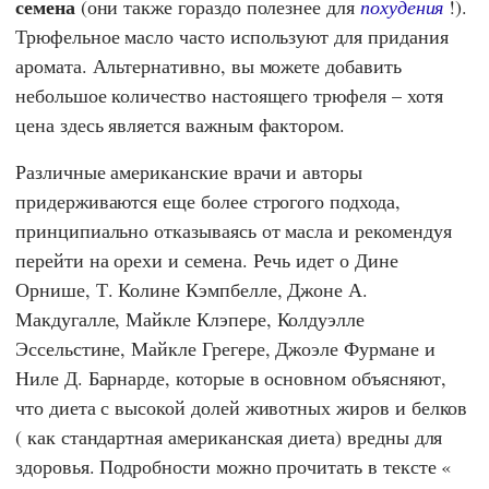
семена
(они также гораздо полезнее для
похудения
!).
Трюфельное масло часто используют для придания
аромата. Альтернативно, вы можете добавить
небольшое количество настоящего трюфеля – хотя
цена здесь является важным фактором.
Различные американские врачи и авторы
придерживаются еще более строгого подхода,
принципиально отказываясь от масла и рекомендуя
перейти на орехи и семена. Речь идет о
Дине
Орнише
,
Т. Колине Кэмпбелле
,
Джоне А.
Макдугалле
,
Майкле Клэпере
,
Колдуэлле
Эссельстине
,
Майкле Грегере
,
Джоэле Фурмане
и
Ниле Д. Барнарде
, которые в основном объясняют,
что диета с высокой долей животных жиров и белков
( как стандартная американская диета) вредны для
здоровья. Подробности можно прочитать в тексте «