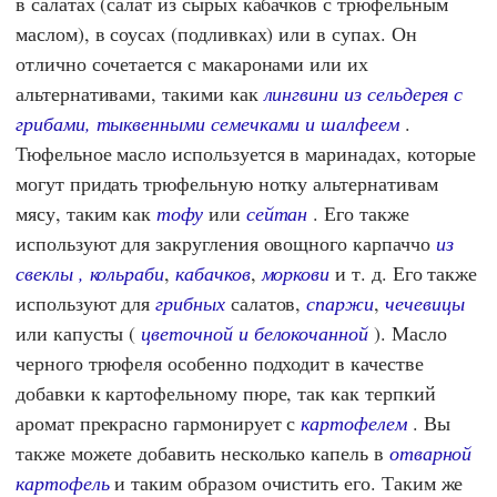
в салатах (салат из сырых кабачков с трюфельным
маслом), в соусах (подливках) или в супах. Он
отлично сочетается с макаронами или их
альтернативами, такими как
лингвини из сельдерея с
грибами, тыквенными семечками и шалфеем
.
Тюфельное масло используется в маринадах, которые
могут придать трюфельную нотку альтернативам
мясу, таким как
тофу
или
сейтан
. Его также
используют для закругления овощного карпаччо
из
свеклы
,
кольраби
,
кабачков
,
моркови
и т. д. Его также
используют для
грибных
салатов,
спаржи
,
чечевицы
или капусты (
цветочной
и
белокочанной
). Масло
черного трюфеля особенно подходит в качестве
добавки к картофельному пюре, так как терпкий
аромат прекрасно гармонирует с
картофелем
. Вы
также можете добавить несколько капель в
отварной
картофель
и таким образом очистить его. Таким же