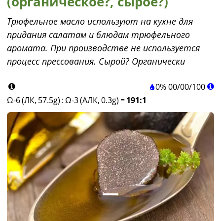
(органическое?, сырое?)
Трюфельное масло используют на кухне для
придания салатам и блюдам трюфельного
аромата. При производстве не используется
процесс прессования. Сырой? Органически
0%
00
/
00
/
100
Ω-6 (ЛК, 57.5g)
:
Ω-3 (АЛК, 0.3g)
=
191:1