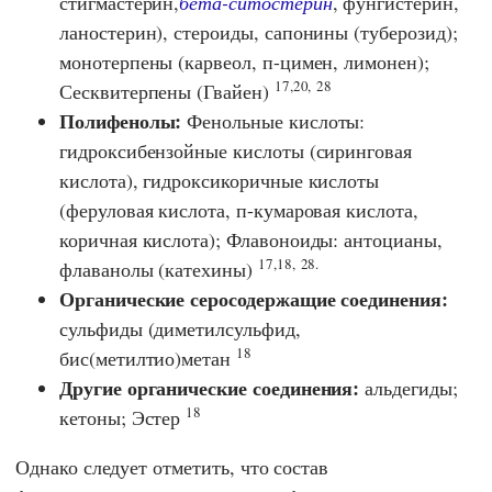
стигмастерин,
бета-ситостерин
, фунгистерин,
ланостерин), стероиды, сапонины (туберозид);
монотерпены (карвеол, п-цимен, лимонен);
17,20,
28
Сесквитерпены (Гвайен)
Полифенолы:
Фенольные кислоты:
гидроксибензойные кислоты (сиринговая
кислота), гидроксикоричные кислоты
(феруловая кислота, п-кумаровая кислота,
коричная кислота); Флавоноиды: антоцианы,
17,18,
28.
флаванолы (катехины)
Органические серосодержащие соединения:
сульфиды (диметилсульфид,
18
бис(метилтио)метан
Другие органические соединения:
альдегиды;
18
кетоны; Эстер
Однако следует отметить, что состав