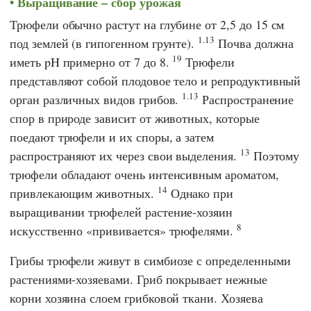
Выращивание – сбор урожая
Трюфели обычно растут на глубине от 2,5 до 15 см
1.13
под землей (в гипогенном грунте).
Почва должна
19
иметь pH примерно от 7 до 8.
Трюфели
представляют собой плодовое тело и репродуктивный
1.13
орган различных видов грибов.
Распространение
спор в природе зависит от животных, которые
поедают трюфели и их споры, а затем
13
распространяют их через свои выделения.
Поэтому
трюфели обладают очень интенсивным ароматом,
14
привлекающим животных.
Однако при
выращивании трюфелей растение-хозяин
8
искусственно «прививается» трюфелями.
Грибы трюфели живут в симбиозе с определенными
растениями-хозяевами. Гриб покрывает нежные
корни хозяина слоем грибковой ткани. Хозяева