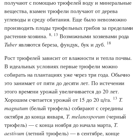
получают с помощью трюфелей воду и минеральные
вещества, взамен трюфели получают от дерева
углеводы и среду обитания. Еще было невозможно
производить плоды трюфельных грибов за пределами
8,
13
растения-хозяина.
Возможными хозяевами рода
18
Tuber
являются береза, фундук, бук и дуб.
Рост трюфелей зависит от влажности и тепла почвы.
В идеальных условиях первые трюфели можно
собирать на плантациях уже через три года. Обычно
это занимает от пяти до десяти лет. По истечении
этого времени урожай увеличивается до 20 лет.
13
Хорошим считается урожай от 15 до 20 ц/га.
T.
magnatum
(белый трюфель) собирают с середины
октября до конца января,
T. melanosporum
(черный
трюфель) — с конца ноября до начала марта,
T.
aestivum
(летний трюфель) — в сентябре, конце