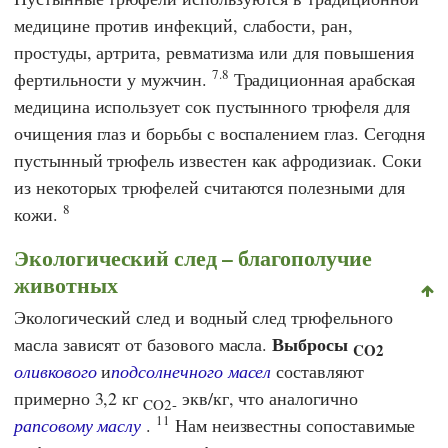
медицине против инфекций, слабости, ран,
простуды, артрита, ревматизма или для повышения
7.8
фертильности у мужчин.
Традиционная арабская
медицина использует сок пустынного трюфеля для
очищения глаз и борьбы с воспалением глаз. Сегодня
пустынный трюфель известен как афродизиак. Соки
из некоторых трюфелей считаются полезными для
8
кожи.
Экологический след – благополучие
животных
Экологический след и водный след трюфельного
Выбросы
масла зависят от базового масла.
CO2
оливкового
и
подсолнечного масел
составляют
примерно 3,2 кг
экв/кг, что аналогично
CO2-
11
рапсовому маслу
.
Нам неизвестны сопоставимые