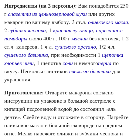
Ингредиенты (на 2 персоны):
Вам понадобится 250
г
спагетти из цельнозерновой муки
или других
макарон по вашему выбору. 3 ст.л.
оливкового масла
,
2
зубчика чеснока
, 1
красная луковица
,
нарезанные
помидоры
около 400 г, 100 г
маслин
без косточек, 1-2
ст.л. каперсов, 1 ч.л.
сушеного орегано
, 1/2 ч.л.
сушеного базилика
, при необходимости 1
щепотка
хлопьев чили
, 1 щепотка
соли
и немного
перца
по
вкусу. Несколько листиков
свежего базилика
для
украшения.
Приготовление:
Отварите макароны согласно
инструкции на упаковке в большой кастрюле с
кипящей подсоленной водой до состояния «аль
денте». Слейте воду и отложите в сторону. Нагрейте
оливковое масло в большой сковороде на среднем
огне. Мелко нарежьте оливки и зубчики чеснока и