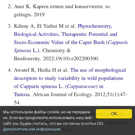
2.
Auer K. Kapern ernten und konservieren: so
gelingts. 2019
3.
Kdimy A, El Yadini M et al.
Phytochemistry,
Biological Activities, Therapeutic Potential and
Socio‐Economic Value of the Caper Bush (
Capparis
Spinosa
L.).
Chemistry &
Biodiversity. 2022;19(10):e202200300.
4.
Awatef R, Hedia H et al.
The use of morphological
descriptors to study variability in wild populations
of Capparis spinosa L. (
Capparaceae
) in
Tunisia.
African Journal of Ecology. 2012;51(1):47-
54.
Мы используем файлы cookie, но не передаем
7.
Di Bennardo. Kapern aus Salina Sizilien; ein Blick
OK
их. Если вы продолжите использовать наш веб-
hinter die Kulissen der Herstellung dieser exklusiven
сайт, мы будем считать, что вы согласны (кнопка ОК)
Дополнительная информация
Antipasti-Spezialität. 2024.