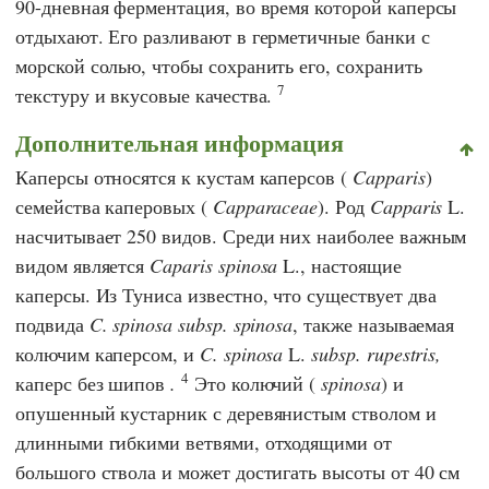
90-дневная ферментация, во время которой каперсы
отдыхают. Его разливают в герметичные банки с
морской солью, чтобы сохранить его, сохранить
7
текстуру и вкусовые качества.
Дополнительная информация
Каперсы относятся к кустам каперсов (
Capparis
)
семейства каперовых (
Capparaceae
). Род
Capparis
L.
насчитывает 250 видов. Среди них наиболее важным
видом является
Caparis spinosa
L., настоящие
каперсы. Из Туниса известно, что существует два
подвида
C. spinosa subsp. spinosa
, также называемая
колючим каперсом, и
C. spinosa
L.
subsp. rupestris,
4
каперс без шипов
.
Это колючий (
spinosa
) и
опушенный кустарник с деревянистым стволом и
длинными гибкими ветвями, отходящими от
большого ствола и может достигать высоты от 40 см