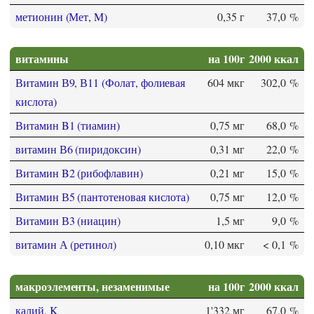
метионин (Мет, M)
0,35 г
37,0 %
витамины
на 100г
2000 ккал
Витамин В9, В11 (Фолат, фолиевая
604 мкг
302,0 %
кислота)
Витамин B1 (тиамин)
0,75 мг
68,0 %
витамин В6 (пиридоксин)
0,31 мг
22,0 %
Витамин B2 (рибофлавин)
0,21 мг
15,0 %
Витамин В5 (пантотеновая кислота)
0,75 мг
12,0 %
Витамин В3 (ниацин)
1,5 мг
9,0 %
витамин А (ретинол)
0,10 мкг
< 0,1 %
макроэлементы, незаменимые
на 100г
2000 ккал
калий, K
1'332 мг
67,0 %