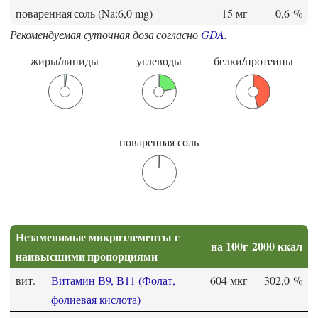
поваренная соль (Na:6,0 mg)
15 мг
0,6 %
Рекомендуемая суточная доза согласно
GDA
.
жиры/липиды
углеводы
белки/протеины
поваренная соль
Незаменимые микроэлементы с
на 100г
2000 ккал
наивысшими пропорциями
вит.
Витамин В9, В11 (Фолат,
604 мкг
302,0 %
фолиевая кислота)