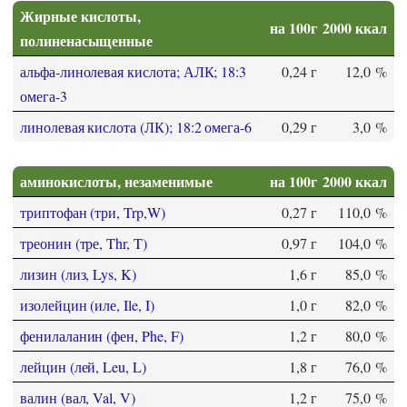
Жирные кислоты,
на 100г
2000 ккал
полиненасыщенные
альфа-линолевая кислота; АЛК; 18:3
0,24 г
12,0 %
омега-3
линолевая кислота (ЛК); 18:2 омега-6
0,29 г
3,0 %
аминокислоты, незаменимые
на 100г
2000 ккал
триптофан (три, Trp,W)
0,27 г
110,0 %
треонин (тре, Thr, T)
0,97 г
104,0 %
лизин (лиз, Lys, K)
1,6 г
85,0 %
изолейцин (иле, Ile, I)
1,0 г
82,0 %
фенилаланин (фен, Phe, F)
1,2 г
80,0 %
лейцин (лей, Leu, L)
1,8 г
76,0 %
валин (вал, Val, V)
1,2 г
75,0 %