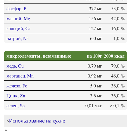
фосфор, P
372 мг
53,0 %
магний, Mg
156 мг
42,0 %
кальций, Ca
127 мг
16,0 %
натрий, Na
6,0 мг
1,0 %
микроэлементы, незаменимые
на 100г
2000 ккал
медь, Cu
0,79 мг
79,0 %
марганец, Mn
0,92 мг
46,0 %
железо, Fe
5,0 мг
36,0 %
Цинк, Zn
3,6 мг
36,0 %
селен, Se
0,01 мкг
< 0,1 %
<
Использование на кухне