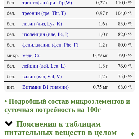
бел.
триптофан (три, Trp,W)
0,27 г
110,0 %
бел.
треонин (тре, Thr, T)
0,97 г
104,0 %
бел.
лизин (лиз, Lys, K)
1,6 г
85,0 %
бел.
изолейцин (иле, Ile, I)
1,0 г
82,0 %
бел.
фенилаланин (фен, Phe, F)
1,2 г
80,0 %
микр.
медь, Cu
0,79 мг
79,0 %
бел.
лейцин (лей, Leu, L)
1,8 г
76,0 %
бел.
валин (вал, Val, V)
1,2 г
75,0 %
вит.
Витамин B1 (тиамин)
0,75 мг
68,0 %
Подробный состав микроэлементов и
суточная потребность на 100г
Пояснения к таблицам
питательных веществ в целом