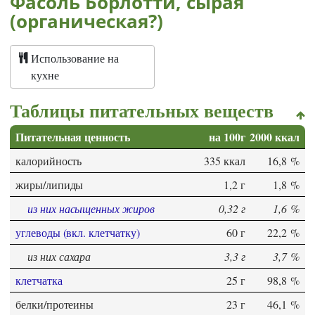
Фасоль Борлотти, сырая
(органическая?)
Использование на
кухне
Таблицы питательных веществ
Питательная ценность
на 100г
2000 ккал
калорийность
335 ккал
16,8 %
жиры/липиды
1,2 г
1,8 %
из них насыщенных жиров
0,32 г
1,6 %
углеводы (вкл. клетчатку)
60 г
22,2 %
из них сахара
3,3 г
3,7 %
клетчатка
25 г
98,8 %
белки/протеины
23 г
46,1 %