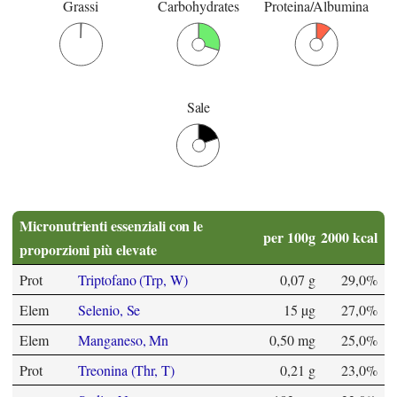
Grassi
Carbohydrates
Proteina/Albumina
Sale
Micronutrienti essenziali con le
per 100g
2000 kcal
proporzioni più elevate
Prot
Triptofano (Trp, W)
0,07 g
29,0%
Elem
Selenio, Se
15 µg
27,0%
Elem
Manganeso, Mn
0,50 mg
25,0%
Prot
Treonina (Thr, T)
0,21 g
23,0%