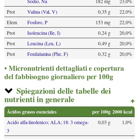
Sodio, Na
182 mg
23,0%
Prot
Valina (Val, V)
0,35 g
22,0%
Elem
Fosforo, P
153 mg
22,0%
Prot
Isoleucina (Ile, I)
0,24 g
20,0%
Prot
Leucina (Leu, L)
0,49 g
20,0%
Prot
Fenilalanina (Phe, F)
0,32 g
20,0%
Micronutrienti dettagliati e copertura
del fabbisogno giornaliero per 100g
Spiegazioni delle tabelle dei
nutrienti in generale
Ácidos grasos esenciales
per 100g
2000 kcal
Acido alfa-linolenico; ALA; 18: 3 omega-
0,03 g
1,0%
3