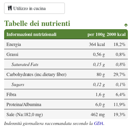
Utilizzo in cucina
Tabelle dei nutrienti
Informazioni nutrizionali
per 100g
2000 kcal
Energia
364 kcal
18,2%
Grassi
0,56 g
0,8%
Saturated Fats
0,15 g
0,8%
Carbohydrates (inc.dietary fiber)
80 g
29,7%
Sugars
0,12 g
0,1%
Fibra
1,6 g
6,4%
Proteina/Albumina
6,0 g
11,9%
Sale (Na:182,0 mg)
462 mg
19,3%
Indennità giornaliera raccomandata secondo la
GDA
.