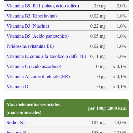
Vitamina B9, B11 (folato, acido folico)
3,0 µg
2,0%
Vitamina B2 (Riboflavina)
0,02 mg
1,0%
Vitamina B3 (Niacina)
0,22 mg
1,0%
Vitamina B5 (Acido pantotenico)
0,05 mg
1,0%
Piridossina (vitamina B6)
0,02 mg
1,0%
Vitamina E, come alfa-tocoferolo (alfa-TE)
0,11 mg
1,0%
Vitamina C (acido ascorbico)
0 mg
< 0,1%
Vitamina A, come il retinolo (ER)
0 µg
< 0,1%
Vitamina D
0 µg
< 0,1%
Macroelementos esenciales
per 100g
2000 kcal
(macrominerales)
Sodio, Na
182 mg
23,0%
Fosforo, P
153 mg
22,0%