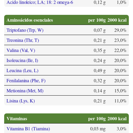
Acido linoleico; LA; 18: 2 omega-6
0,12 g
1,0%
Aminoácidos esenciales
per 100g
2000 kcal
Triptofano (Trp, W)
0,07 g
29,0%
Treonina (Thr, T)
0,21 g
23,0%
Valina (Val, V)
0,35 g
22,0%
Isoleucina (Ile, I)
0,24 g
20,0%
Leucina (Leu, L)
0,49 g
20,0%
Fenilalanina (Phe, F)
0,32 g
20,0%
Metionina (Met, M)
0,14 g
15,0%
Lisina (Lys, K)
0,21 g
11,0%
Vitaminas
per 100g
2000 kcal
Vitamina B1 (Tiamina)
0,03 mg
3,0%