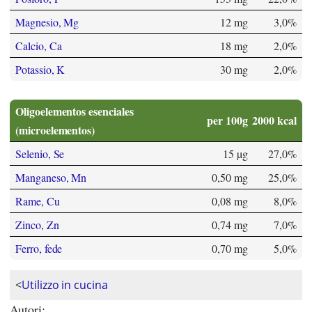
Magnesio, Mg
12 mg
3,0%
Calcio, Ca
18 mg
2,0%
Potassio, K
30 mg
2,0%
Oligoelementos esenciales
per 100g
2000 kcal
(microelementos)
Selenio, Se
15 µg
27,0%
Manganeso, Mn
0,50 mg
25,0%
Rame, Cu
0,08 mg
8,0%
Zinco, Zn
0,74 mg
7,0%
Ferro, fede
0,70 mg
5,0%
<
Utilizzo in cucina
Autori: