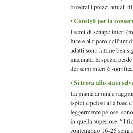
troverai i prezzi attuali 
Consigli per la conser
I semi di senape interi (
luce e al riparo dall'umid
adatti sono lattine ben si
macinata, la spezia perd
dei semi interi è signifi
Si trova allo stato selv
La pianta annuale raggiu
ispidi e pelosi alla base 
leggermente pelose, sono 
in quella superiore.
6
I fi
contengono 16-26 semi r