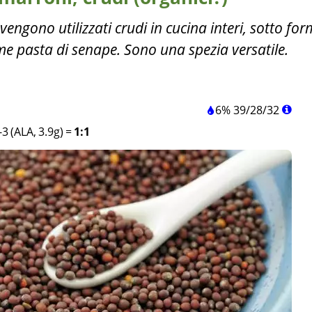
engono utilizzati crudi in cucina interi, sotto for
me pasta di senape. Sono una spezia versatile.
6%
39
/
28
/
32
3 (ALA, 3.9g)
=
1:1