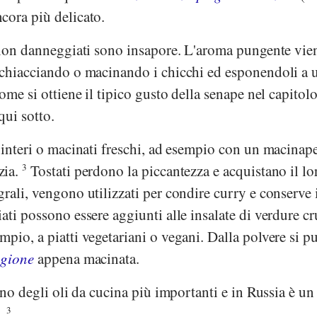
cora più delicato.
e non danneggiati sono insapore. L'aroma pungente vie
schiacciando o macinando i chicchi ed esponendoli a 
ome si ottiene il tipico gusto della senape nel capitol
qui sotto.
 interi o macinati freschi, ad esempio con un macinap
zia.
3
Tostati perdono la piccantezza e acquistano il lo
rali, vengono utilizzati per condire curry e conserve 
ati possono essere aggiunti alle insalate di verdure c
pio, a piatti vegetariani o vegani. Dalla polvere si p
igione
appena macinata.
uno degli oli da cucina più importanti e in Russia è un
.
3