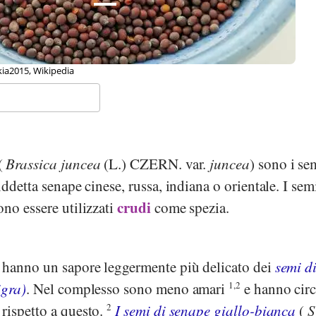
kia2015, Wikipedia
(
Brassica juncea
(L.) CZERN. var.
juncea
) sono i se
ddetta senape cinese, russa, indiana o orientale. I sem
crudi
no essere utilizzati
come spezia.
 hanno un sapore leggermente più delicato dei
semi d
igra
)
. Nel complesso sono meno amari
1,2
e hanno circ
rispetto a questo.
2
I semi di senape giallo-bianca
(
S