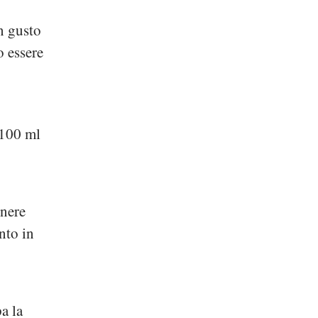
n gusto
o essere
 100 ml
enere
nto in
e
a la