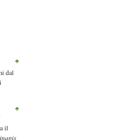
mi dal
i
i
a il
inapis