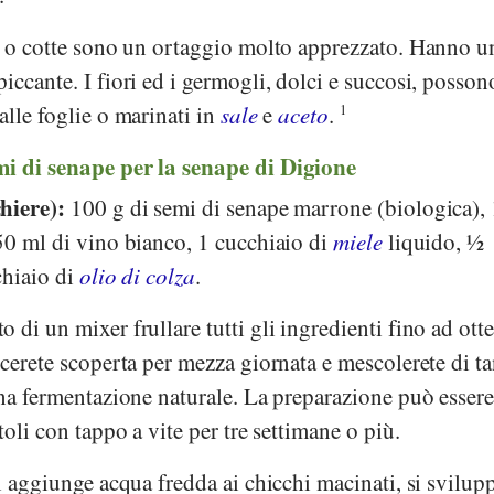
de o cotte sono un ortaggio molto apprezzato. Hanno u
iccante. I fiori ed i germogli, dolci e succosi, posson
alle foglie o marinati in
sale
e
aceto
.
1
i di senape per la senape di Digione
hiere):
100 g di semi di senape marrone (biologica),
 50 ml di vino bianco, 1 cucchiaio di
miele
liquido, ½
chiaio di
olio di colza
.
o di un mixer frullare tutti gli ingredienti fino ad ott
scerete scoperta per mezza giornata e mescolerete di ta
una fermentazione naturale. La preparazione può esser
toli con tappo a vite per tre settimane o più.
si aggiunge acqua fredda ai chicchi macinati, si svilupp