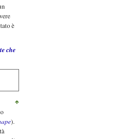
un
vere
tato è
te che
to
enape
).
tà