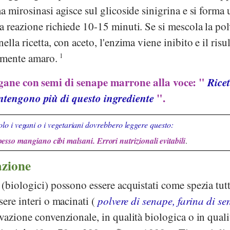
a mirosinasi agisce sul glicoside sinigrina e si forma 
 reazione richiede 10-15 minuti. Se si mescola la pol
lla ricetta, con aceto, l'enzima viene inibito e il risul
ermente amaro.
1
egane con semi di senape marrone alla voce: "
Ricet
ntengono più di questo ingrediente
".
lo i vegani o i vegetariani dovrebbero leggere questo:
pesso mangiano cibi malsani. Errori nutrizionali evitabili
.
azione
(biologici) possono essere acquistati come spezia tut
sere interi o macinati (
polvere di senape, farina di s
vazione convenzionale, in qualità biologica o in quali