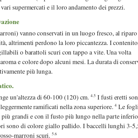
di vari supermercati e il loro andamento dei prezzi.
vazione
marroni) vanno conservati in un luogo fresco, al riparo
ità, altrimenti perdono la loro piccantezza. I contenito
gillabili o barattoli scuri con tappo a vite. Una volta
e aroma e colore dopo alcuni mesi. La durata di conse
cativamente più lunga.
atico.
nge un'altezza di 60-100 (120) cm.
4.5
I fusti eretti so
e leggermente ramificati nella zona superiore.
4
Le fogli
più grandi e con il fusto più lungo nella parte inferi
ori sono di colore giallo pallido. I baccelli lunghi 3-5
osso-marroni scuri.
5.6