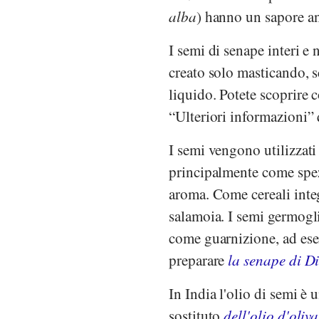
alba
) hanno un sapore an
I semi di senape interi 
creato solo masticando, 
liquido. Potete scoprire c
“Ulteriori informazioni” 
I semi vengono utilizzati
principalmente come spe
aroma. Come cereali integ
salamoia. I semi germogli
come guarnizione, ad esem
preparare
la senape di D
In India l'olio di semi è 
sostituto
dell'olio d'oliva