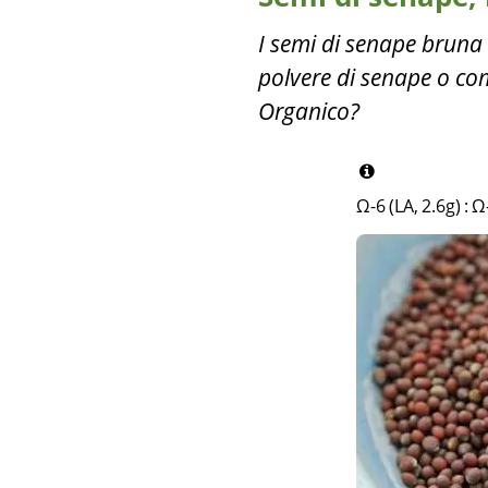
I semi di senape bruna v
polvere di senape o co
Organico?
Ω-6 (LA, 2.6g)
:
Ω-