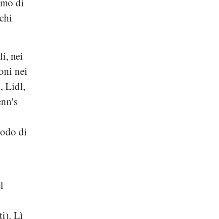
amo di
schi
li, nei
oni nei
i
,
Lidl
,
nn's
iodo di
l
i). Lì