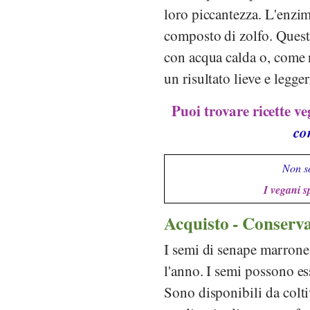
loro piccantezza. L'enzim
composto di zolfo. Questa
con acqua calda o, come ne
un risultato lieve e legg
Puoi trovare ricette v
co
Non so
I vegani s
Acquisto - Conserv
I semi di senape marrone 
l'anno. I semi possono es
Sono disponibili da colti