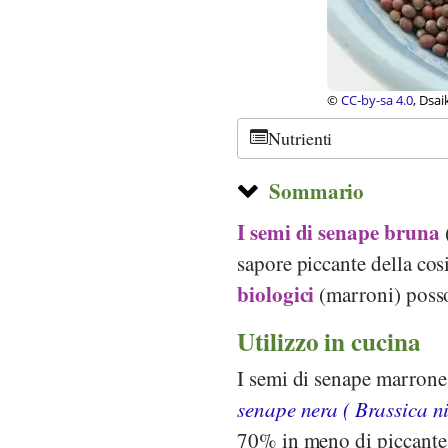
©
CC-by-sa 4.0
, Dsai
Nutrienti
Sommario
I semi di senape bruna
sapore piccante della cosi
biologici
(marroni) posso
Utilizzo in cucina
I semi di senape marrone
senape nera (
Brassica n
70% in meno di piccante 