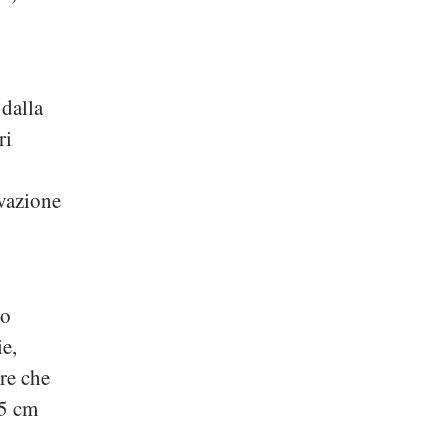
 dalla
ri
rvazione
no
e,
ore che
,5 cm