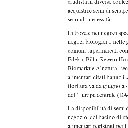
crudista in diverse confe
acquistare semi di senape
secondo necessità.
Li trovate nei negozi spec
negozi biologici o nelle
comuni supermercati c
Edeka
,
Billa
,
Rewe
o
Hof
Biomarkt
e
Alnatura
(sec
alimentari citati hanno i
fioritura va da giugno a 
dell'Europa centrale (DA
La disponibilità di semi 
negozio, del bacino di ute
alimentari registrati per