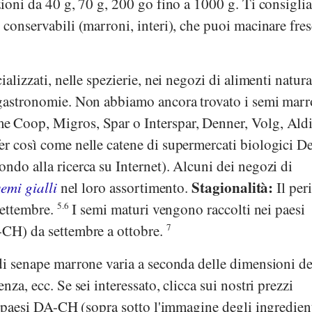
zioni da 40 g, 70 g, 200 go fino a 1000 g. Ti consigli
 conservabili (marroni, interi), che puoi macinare fre
ializzati, nelle spezierie, nei negozi di alimenti natura
 gastronomie. Non abbiamo ancora trovato i semi marr
ome
Coop
,
Migros
,
Spar
o
Interspar
,
Denner
,
Volg
,
Ald
er
così come nelle catene di supermercati biologici
De
ondo alla ricerca su Internet). Alcuni dei negozi di
Stagionalità:
semi gialli
nel loro assortimento.
Il per
settembre.
5.6
I semi maturi vengono raccolti nei paesi
-CH) da settembre a ottobre.
7
di senape marrone varia a seconda delle dimensioni de
nza, ecc. Se sei interessato, clicca sui nostri prezzi
 i paesi DA-CH (sopra sotto l'immagine degli ingredient