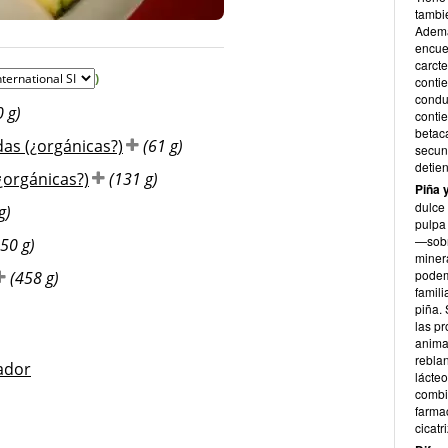
tambié
© Inke Weissenborn para diet-health
Ademá
encue
carcte
)
conti
condu
0 g)
contie
betac
das (¿orgánicas?)
(61 g)
secund
detie
¿orgánicas?)
(131 g)
Piña 
dulce
g)
pulpa
—sobr
50 g)
minera
podem
(458 g)
famili
piña.
las pr
animal
rebla
ador
lácte
combi
farma
cicatr