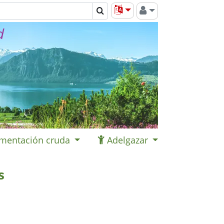
d
imentación cruda
Adelgazar
s