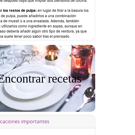
e después haya que limpiar dos utensilios de cocina.
ar los restos de pulpa:
en lugar de tirar a la basura los
s de pulpa, puede añadirlos a una combinación
a de muesli o a una ensalada. Además, también
 utilizarlos como ingrediente en sopas, aunque en
aso debería añadir algún otro tipo de verdura, ya que
pa suele tener poco sabor tras el prensado.
Encontrar recetas
icaciones importantes