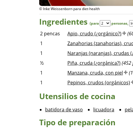
© Inke Weissenborn para diet-health
Ingredientes
(para
personas
,
2
pencas
Apio, crudo (¿orgánico?)
(6
1
Zanahorias (zanahorias), cru
1
Naranjas (naranjas), crudas (
½
Piña, cruda (¿orgánica?)
(452 
1
Manzana, cruda, con piel
(1
1
Pepinos, crudos (orgánicos)
Utensilios de cocina
batidora de vaso
licuadora
pel
Tipo de preparación