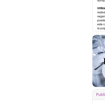
aunqu
Utiliz
resto
vegan
puede
este c
la pul
Publ