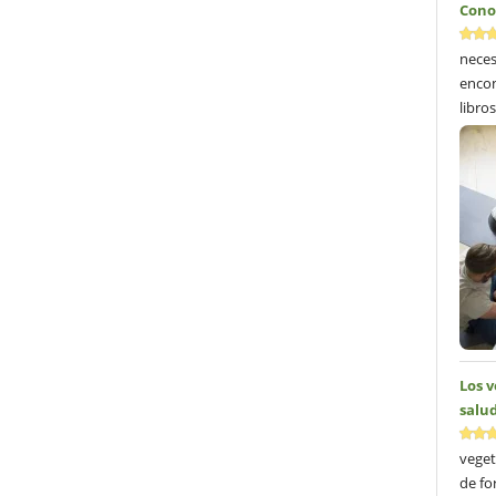
Cono
neces
encon
libros
Los 
salud
veget
de fo