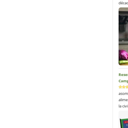
décad
Reseñ
Camp
asom
alime
la civ