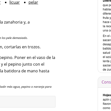
Difer
r
licuar
pelar
que p
habla
difere
fruta 
 la zanahoria y, a
hace q
la rec
una c
En el 
ue los pele demasiado.
sacan
desap
n, cortarlas en trozos.
batid
salud
el az
pepino. Poner en el vaso de la
lenta 
 y el pepino junto con el
sacia
de zu
 la batidora de mano hasta
Cons
añadir más agua, pepino o naranja para
Hojas
apiin
flavo
como e