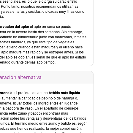
s esenciales, es lo que le otorga su característio
 Por lo tanto, nosotros recomendamos utilizar las
, ya sea enteras y cocidas, o picadas muy finas como
ia.
rvación del apio:
el apio en rama se puede
rvar en la nevera hasta dos semanas. Sin embargo,
portante no almacenarlo junto con manzanas, tomates
acates maduros, ya que este tipo de vegetales
cen etileno cuando están maduros y el etileno hace
l apio madure más rápido y se estropee antes. Si los
 del apio se doblan, es señal de que el apio ha estado
enado durante demasiado tiempo.
aración alternativa
stencia:
si prefiere tomar una
bebida más líquida
 aumentar la cantidad de pepino o de naranja o,
amente, licuar todos los ingredientes en lugar de
ar la batidora de vaso. En el apartado de consejos
rencia entre zumo y batido) encontrará más
ación sobre las ventajas y desventajas de los batidos
 zumos. El término medio entre zumo y batido es, según
ruebas que hemos realizado, la mejor combinación,