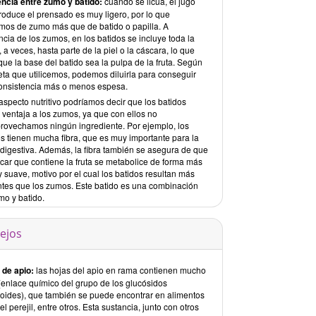
encia entre zumo y batido:
cuando se licua, el jugo
roduce el prensado es muy ligero, por lo que
mos de zumo más que de batido o papilla. A
ncia de los zumos, en los batidos se incluye toda la
y, a veces, hasta parte de la piel o la cáscara, lo que
ue la base del batido sea la pulpa de la fruta. Según
eta que utilicemos, podemos diluirla para conseguir
onsistencia más o menos espesa.
aspecto nutritivo podríamos decir que los batidos
 ventaja a los zumos, ya que con ellos no
rovechamos ningún ingrediente. Por ejemplo, los
os tienen mucha fibra, que es muy importante para la
 digestiva. Además, la fibra también se asegura de que
úcar que contiene la fruta se metabolice de forma más
y suave, motivo por el cual los batidos resultan más
ntes que los zumos. Este batido es una combinación
mo y batido.
ejos
 de apio:
las hojas del apio en rama contienen mucho
 (enlace químico del grupo de los glucósidos
noides), que también se puede encontrar en alimentos
l perejil, entre otros. Esta sustancia, junto con otros