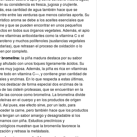
n su consistencia es fresca, jugosa y crujiente.
s, esa cantidad de agua también hace que se
ntre entre las verduras que menos calorías aporta. Su
rístico aroma se debe a los aceites esenciales que
ene y que se pueden encontrar en unos pequeños
ctos en todos sus órganos vegetales. Además, el apio
ne vitaminas antioxidantes como la vitamina C o el
aroteno y muchos polifenoles (sustancias vegetales
arias), que retrasan el proceso de oxidación o lo
nen por completo.
y bromelina:
la piña madura destaca por su sabor
 y afrutado con unos toques ligeramente ácidos. Su
 es muy jugosa. Además, la piña es rica en vitaminas
e todo en vitamina C—, y contiene gran cantidad de
les y enzimas. En lo que respecta a estas últimas,
os destacar de forma especial dos enzimas de la
a de las cisteín proteasas, que se encuentran en la
 Se las conoce como bromelina. La bromelina divide
oteínas en el cuerpo y en los productos de origen
. Así pues, ese efecto sirve, por un lado, para
nceder la carne, pero también hace que los productos
os tengan un sabor amargo y desagradable si los
namos con piña. Estudios preclínicos y
cológicos muestran que la bromenila favorece la
ización y retrasa la metástasis.