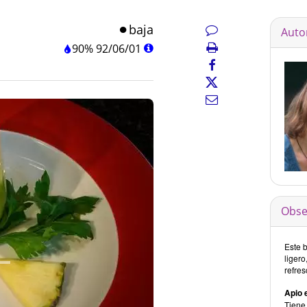
baja
Auto
90%
92
/
06
/
01
Obse
Este b
ligero
refres
Apio 
Tiene