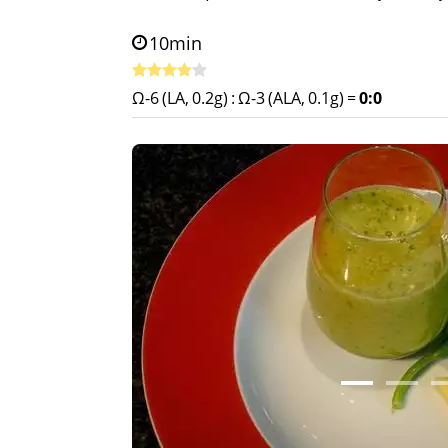
10min
Ω-6 (LA, 0.2g)
:
Ω-3 (ALA, 0.1g)
=
0:0