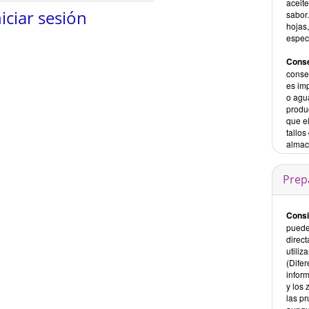
aceite
niciar sesión
sabor.
hojas
espec
Conse
conse
es im
o agu
produ
que e
tallos
almac
Prep
Consi
puede
direct
utiliz
(Dife
inform
y los
las p