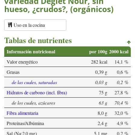
variedad Deglet Nour, sin
hueso, ¿crudos?, (orgánicos)
Uso en la cocina
Tablas de nutrientes
Información nutricional
por 100g
2000 kcal
Valor energético
282 kcal
14,1 %
Grasas
0,39 g
0,6 %
de las cuales, saturadas
0,03 g
0,2 %
Hidratos de carbono (incl. fibra)
75 g
27,8 %
de los cuales, azúcares
63 g
70,4 %
Fibra alimentaria
8,0 g
32,0 %
Proteínas/Albúmina
2,4 g
4,9 %
Sal (Na:2,0 mg)
5,1 mg
0,2 %