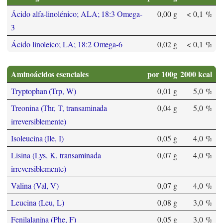
Ácido alfa-linolénico; ALA; 18:3 Omega-
0,00 g
< 0,1 %
3
Ácido linoleico; LA; 18:2 Omega-6
0,02 g
< 0,1 %
Aminoácidos esenciales
por 100g
2000 kcal
Tryptophan (Trp, W)
0,01 g
5,0 %
Treonina (Thr, T, transaminada
0,04 g
5,0 %
irreversiblemente)
Isoleucina (Ile, I)
0,05 g
4,0 %
Lisina (Lys, K, transaminada
0,07 g
4,0 %
irreversiblemente)
Valina (Val, V)
0,07 g
4,0 %
Leucina (Leu, L)
0,08 g
3,0 %
Fenilalanina (Phe, F)
0,05 g
3,0 %