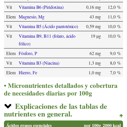
Vit
Vitamina B6 (Piridoxina)
0,16 mg
12,0 %
Elem
Magnesio, Mg
43 mg
11,0 %
Vit
Vitamina B5 (Ácido pantoténico)
0,59 mg
10,0 %
Vit
Vitamina B9, B11 (folato, ácido
19 µg
10,0 %
fólico)
Elem
Fósforo, P
62 mg
9,0 %
Vit
Vitamina B3 (Niacina)
1,3 mg
8,0 %
Elem
Hierro, Fe
1,0 mg
7,0 %
Micronutrientes detallados y cobertura
de necesidades diarias por 100g
Explicaciones de las tablas de
nutrientes en general.
Ácidos grasos esenciales
por 100g
2000 kcal