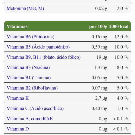
Metionina (Met, M)
0,02 g
2,0 %
Vitaminas
por 100g
2000 kcal
Vitamina B6 (Piridoxina)
0,16 mg
12,0 %
Vitamina B5 (Ácido pantoténico)
0,59 mg
10,0 %
Vitamina B9, B11 (folato, ácido fólico)
19 µg
10,0 %
Vitamina B3 (Niacina)
1,3 mg
8,0 %
Vitamina B1 (Tiamina)
0,05 mg
5,0 %
Vitamina B2 (Riboflavina)
0,07 mg
5,0 %
Vitamina K
2,7 µg
4,0 %
Vitamina C (Ácido ascórbico)
0,40 mg
1,0 %
Vitamina A, como RAE
0 µg
< 0,1 %
Vitamina D
0 µg
< 0,1 %