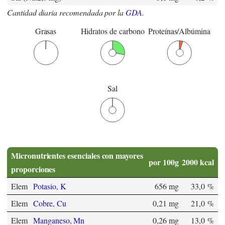
Cantidad diaria recomendada por la
GDA
.
Grasas
Hidratos de carbono
Proteínas/Albúmina
Sal
Micronutrientes esenciales con mayores
por 100g
2000 kcal
proporciones
Elem
Potasio, K
656 mg
33,0 %
Elem
Cobre, Cu
0,21 mg
21,0 %
Elem
Manganeso, Mn
0,26 mg
13,0 %