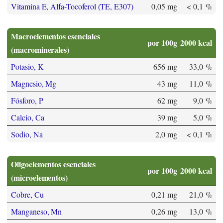
Vitamina E, Alfa-Tocoferol (TE, E307)
0,05 mg
< 0,1 %
Macroelementos esenciales
por 100g
2000 kcal
(macrominerales)
Potasio, K
656 mg
33,0 %
Magnesio, Mg
43 mg
11,0 %
Fósforo, P
62 mg
9,0 %
Calcio, Ca
39 mg
5,0 %
Sodio, Na
2,0 mg
< 0,1 %
Oligoelementos esenciales
por 100g
2000 kcal
(microelementos)
Cobre, Cu
0,21 mg
21,0 %
Manganeso, Mn
0,26 mg
13,0 %