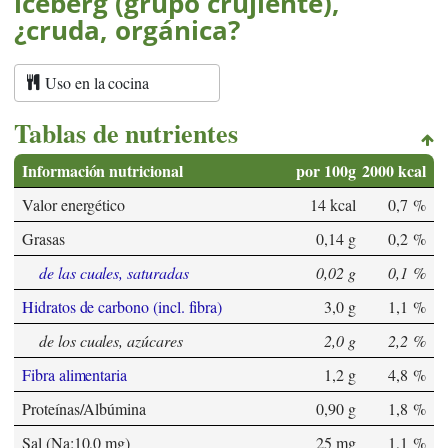
iceberg (grupo crujiente),
¿cruda, orgánica?
Uso en la cocina
Tablas de nutrientes
Información nutricional
por 100g
2000 kcal
Valor energético
14 kcal
0,7 %
Grasas
0,14 g
0,2 %
de las cuales, saturadas
0,02 g
0,1 %
Hidratos de carbono (incl. fibra)
3,0 g
1,1 %
de los cuales, azúcares
2,0 g
2,2 %
Fibra alimentaria
1,2 g
4,8 %
Proteínas/Albúmina
0,90 g
1,8 %
Sal (Na:10,0 mg)
25 mg
1,1 %