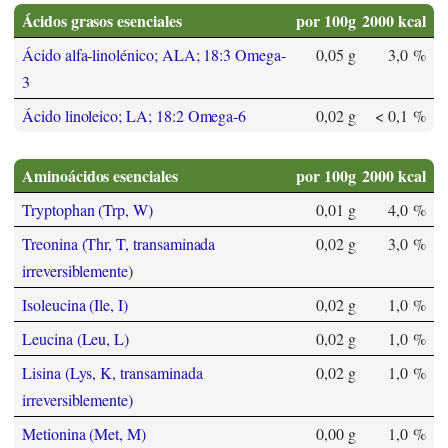
Ácidos grasos esenciales
por 100g
2000 kcal
Ácido alfa-linolénico; ALA; 18:3 Omega-
0,05 g
3,0 %
3
Ácido linoleico; LA; 18:2 Omega-6
0,02 g
< 0,1 %
Aminoácidos esenciales
por 100g
2000 kcal
Tryptophan (Trp, W)
0,01 g
4,0 %
Treonina (Thr, T, transaminada
0,02 g
3,0 %
irreversiblemente)
Isoleucina (Ile, I)
0,02 g
1,0 %
Leucina (Leu, L)
0,02 g
1,0 %
Lisina (Lys, K, transaminada
0,02 g
1,0 %
irreversiblemente)
Metionina (Met, M)
0,00 g
1,0 %