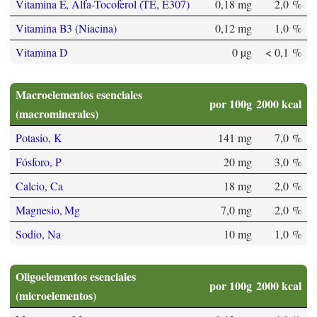
Vitamina E, Alfa-Tocoferol (TE, E307)
0,18 mg
2,0 %
Vitamina B3 (Niacina)
0,12 mg
1,0 %
Vitamina D
0 µg
< 0,1 %
Macroelementos esenciales
por 100g
2000 kcal
(macrominerales)
Potasio, K
141 mg
7,0 %
Fósforo, P
20 mg
3,0 %
Calcio, Ca
18 mg
2,0 %
Magnesio, Mg
7,0 mg
2,0 %
Sodio, Na
10 mg
1,0 %
Oligoelementos esenciales
por 100g
2000 kcal
(microelementos)