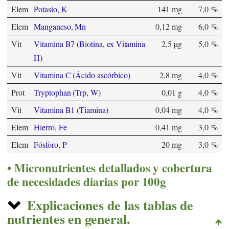
Elem
Potasio, K
141 mg
7,0 %
Elem
Manganeso, Mn
0,12 mg
6,0 %
Vit
Vitamina B7 (Biotina, ex Vitamina
2,5 µg
5,0 %
H)
Vit
Vitamina C (Ácido ascórbico)
2,8 mg
4,0 %
Prot
Tryptophan (Trp, W)
0,01 g
4,0 %
Vit
Vitamina B1 (Tiamina)
0,04 mg
4,0 %
Elem
Hierro, Fe
0,41 mg
3,0 %
Elem
Fósforo, P
20 mg
3,0 %
Micronutrientes detallados y cobertura
de necesidades diarias por 100g
Explicaciones de las tablas de
nutrientes en general.