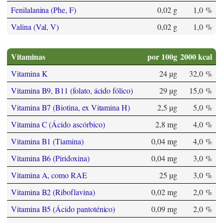
Fenilalanina (Phe, F)
0,02 g
1,0 %
Valina (Val, V)
0,02 g
1,0 %
Vitaminas
por 100g
2000 kcal
Vitamina K
24 µg
32,0 %
Vitamina B9, B11 (folato, ácido fólico)
29 µg
15,0 %
Vitamina B7 (Biotina, ex Vitamina H)
2,5 µg
5,0 %
Vitamina C (Ácido ascórbico)
2,8 mg
4,0 %
Vitamina B1 (Tiamina)
0,04 mg
4,0 %
Vitamina B6 (Piridoxina)
0,04 mg
3,0 %
Vitamina A, como RAE
25 µg
3,0 %
Vitamina B2 (Riboflavina)
0,02 mg
2,0 %
Vitamina B5 (Ácido pantoténico)
0,09 mg
2,0 %