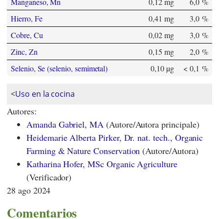
Manganeso, Mn
0,12 mg
6,0 %
Hierro, Fe
0,41 mg
3,0 %
Cobre, Cu
0,02 mg
3,0 %
Zinc, Zn
0,15 mg
2,0 %
Selenio, Se (selenio, semimetal)
0,10 µg
< 0,1 %
<
Uso en la cocina
Autores:
Amanda Gabriel, MA
(Autore/Autora principale)
Heidemarie Alberta Pirker, Dr. nat. tech., Organic
Farming & Nature Conservation
(Autore/Autora)
Katharina Hofer, MSc Organic Agriculture
(Verificador)
28 ago 2024
Comentarios