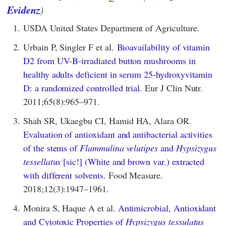
Evidenz
)
1.
USDA United States Department of Agriculture.
2.
Urbain P, Singler F et al.
Bioavailability of vitamin
D2 from UV-B-irradiated button mushrooms in
healthy adults deficient in serum 25-hydroxyvitamin
D: a randomized controlled trial.
Eur J Clin Nutr.
2011;65(8):965–971.
3.
Shah SR, Ukaegbu CI, Hamid HA, Alara OR.
Evaluation of antioxidant and antibacterial activities
of the stems of
Flammulina velutipes
and
Hypsizygus
tessellatus
[sic!] (White and brown var.) extracted
with different solvents.
Food Measure.
2018;12(3):1947–1961.
4.
Monira S, Haque A et al.
Antimicrobial, Antioxidant
and Cytotoxic Properties of
Hypsizygus tessulatus