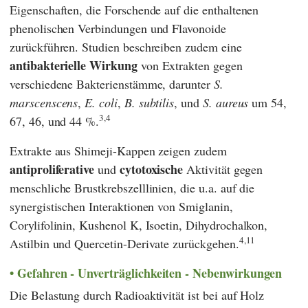
Eigenschaften, die Forschende auf die enthaltenen
phenolischen Verbindungen und Flavonoide
zurückführen. Studien beschreiben zudem eine
antibakterielle Wirkung
von Extrakten gegen
verschiedene Bakterienstämme, darunter
S.
marscenscens
,
E. coli
,
B. subtilis
, und
S. aureus
um 54,
3,4
67, 46, und 44 %.
Extrakte aus Shimeji-Kappen zeigen zudem
antiproliferative
cytotoxische
und
Aktivität gegen
menschliche Brustkrebszelllinien, die u.a. auf die
synergistischen Interaktionen von Smiglanin,
Corylifolinin, Kushenol K, Isoetin, Dihydrochalkon,
4,11
Astilbin und Quercetin-Derivate zurückgehen.
Gefahren - Unverträglichkeiten - Nebenwirkungen
Die Belastung durch Radioaktivität ist bei auf Holz