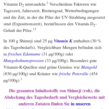
2
Vitamin D
umwandeln.
Verschiedene Faktoren wie
2
Tageszeit, Jahreszeit, Breitengrad, Wetterbedingungen
und die Zeit, in der die Pilze der UV-Strahlung ausgesetzt
sind (Expositionszeit), beeinflussen den Vitamin-D
-
2
13
Gehalt der Pilze.
In 100 g Shimeji sind 25 µg
Vitamin K
enthalten (30 %
des Tagesbedarfs). Vergleichbare Mengen befinden sich
in
frischen Edamame
(31 µg/100g) oder
Mungobohnensprossen
(33 µg/100g). Besonders gute
Vitamin-K-Quellen sind grüne Gemüse wie
Mangold
(830 µg/100g) und Kräuter wie
frische Petersilie
(454
1
µg/100g).
Die gesamten Inhaltsstoffe von Shimeji (roh), die
Abdeckung des Tagesbedarfs und Vergleichswerte mit
anderen Zutaten finden Sie
in unseren