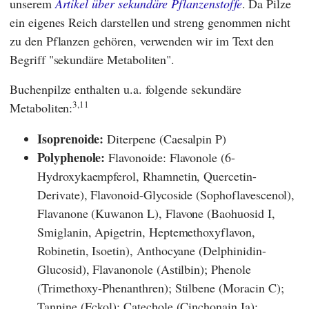
unserem
Artikel über sekundäre Pflanzenstoffe
. Da Pilze
ein eigenes Reich darstellen und streng genommen nicht
zu den Pflanzen gehören, verwenden wir im Text den
Begriff "sekundäre Metaboliten".
Buchenpilze enthalten u.a. folgende sekundäre
3,11
Metaboliten:
Isoprenoide:
Diterpene (Caesalpin P)
Polyphenole:
Flavonoide: Flavonole (6-
Hydroxykaempferol, Rhamnetin, Quercetin-
Derivate), Flavonoid-Glycoside (Sophoflavescenol),
Flavanone (Kuwanon L), Flavone (Baohuosid I,
Smiglanin, Apigetrin, Heptemethoxyflavon,
Robinetin, Isoetin), Anthocyane (Delphinidin-
Glucosid), Flavanonole (Astilbin); Phenole
(Trimethoxy-Phenanthren); Stilbene (Moracin C);
Tannine (Eckol); Catechole (Cinchonain Ia);