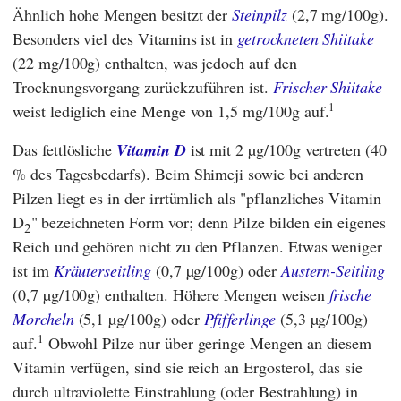
Ähnlich hohe Mengen besitzt der
Steinpilz
(2,7 mg/100g).
Besonders viel des Vitamins ist in
getrockneten Shiitake
(22 mg/100g) enthalten, was jedoch auf den
Trocknungsvorgang zurückzuführen ist.
Frischer Shiitake
1
weist lediglich eine Menge von 1,5 mg/100g auf.
Das fettlösliche
Vitamin D
ist mit 2 µg/100g vertreten (40
% des Tagesbedarfs). Beim Shimeji sowie bei anderen
Pilzen liegt es in der irrtümlich als "pflanzliches Vitamin
D
"
bezeichneten Form vor; denn Pilze bilden ein eigenes
2
Reich und gehören nicht zu den Pflanzen. Etwas weniger
ist im
Kräuterseitling
(0,7 µg/100g) oder
Austern-Seitling
(0,7 µg/100g) enthalten. Höhere Mengen weisen
frische
Morcheln
(5,1 µg/100g) oder
Pfifferlinge
(5,3 µg/100g)
1
auf.
Obwohl Pilze nur über geringe Mengen an diesem
Vitamin verfügen, sind sie reich an Ergosterol, das sie
durch ultraviolette Einstrahlung (oder Bestrahlung) in