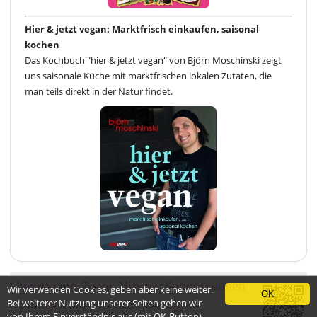
Hier & jetzt vegan: Marktfrisch einkaufen, saisonal
kochen
Das Kochbuch "hier & jetzt vegan" von Björn Moschinski zeigt
uns saisonale Küche mit marktfrischen lokalen Zutaten, die
man teils direkt in der Natur findet.
Impressum
Team
Mission
Kooperationen
Wir verwenden Cookies, geben aber keine weiter.
OK
Bei weiterer Nutzung unserer Seiten gehen wir
Kontakt
Datenschutzerklärung
von Ihrem Einverständnis aus (mit OK-Button)