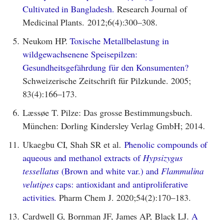
Cultivated in Bangladesh.
Research Journal of
Medicinal Plants. 2012;6(4):300–308.
5.
Neukom HP.
Toxische Metallbelastung in
wildgewachsenene Speisepilzen:
Gesundheitsgefährdung für den Konsumenten?
Schweizerische Zeitschrift für Pilzkunde. 2005;
83(4):166–173.
6.
Læssøe T. Pilze: Das grosse Bestimmungsbuch.
München: Dorling Kindersley Verlag GmbH; 2014.
11.
Ukaegbu CI, Shah SR et al.
Phenolic compounds of
aqueous and methanol extracts of
Hypsizygus
tessellatus
(Brown and white var.) and
Flammulina
velutipes
caps: antioxidant and antiproliferative
activities.
Pharm Chem J. 2020;54(2):170–183.
13.
Cardwell G, Bornman JF, James AP, Black LJ.
A