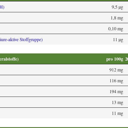
 H)
9,5 µg
1,8 mg
0,10 mg
äure-aktive Stoffgruppe)
11 µg
alstoffe)
pro 100g
2
912 mg
116 mg
194 mg
13 mg
11 mg