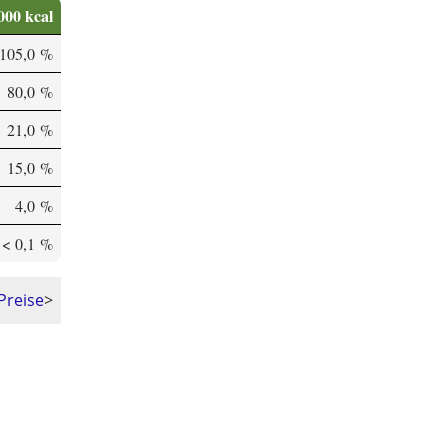
000 kcal
105,0 %
80,0 %
21,0 %
15,0 %
4,0 %
< 0,1 %
Preise
>