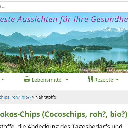
este Aussichten für Ihre Gesundhe
Lebensmittel
Rezepte
hips, roh?, bio?)
Nährstoffe
okos-Chips (Cocoschips, roh?, bio?)
stoffe, die Abdeckung des Tagesbedarfs und