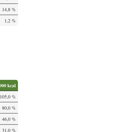
14,8 %
1,2 %
000 kcal
105,0 %
80,0 %
46,0 %
31,0 %