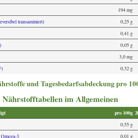
194 mg
eversibel transaminiert)
0,25 g
0,41 g
)
0,05 g
3,0 mg
F)
0,32 g
nährstoffe und Tagesbedarfsabdeckung pro 10
 Nährstofftabellen im Allgemeinen
igt
pro 100g
2
0,55 g
3 Omega-3
0,01 g