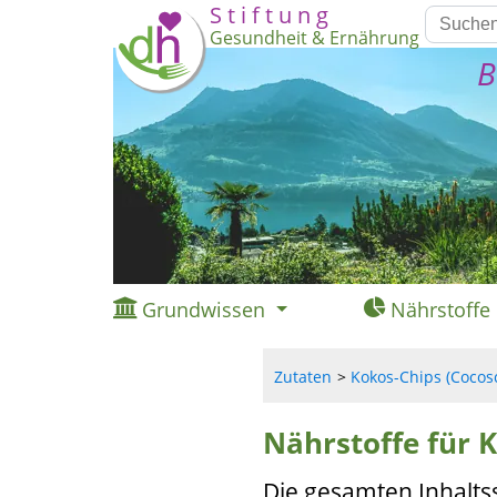
S t i f t u n g
Gesundheit & Ernährung
B
Grundwissen
Nährstoffe
Zutaten
Kokos-Chips (Cocosc
Nährstoffe für K
Die gesamten Inhalts