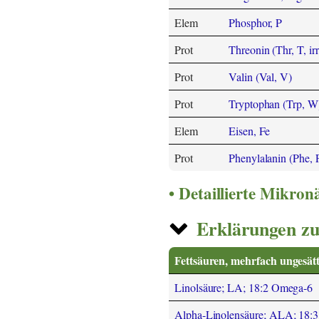
Elem
Phosphor, P
Prot
Threonin (Thr, T, irr
Prot
Valin (Val, V)
Prot
Tryptophan (Trp, W
Elem
Eisen, Fe
Prot
Phenylalanin (Phe, 
Detaillierte Mikro
Erklärungen zu
Fettsäuren, mehrfach ungesätt
Linolsäure; LA; 18:2 Omega-6
Alpha-Linolensäure; ALA; 18: