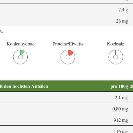
7,4 g
28 mg
A
.
Kohlenhydrate
Proteine/Eiweiss
Kochsalz
it den höchsten Anteilen
pro 100g
2
2,1 mg
0,80 mg
912 mg
116 mg