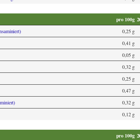
pro 100g
2
ansaminiert)
0,25 g
0,41 g
0,05 g
0,32 g
0,25 g
0,47 g
aminiert)
0,32 g
0,12 g
pro 100g
2