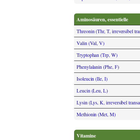
Aminosäuren, essentielle
Threonin (Thr, T, irreversibel tr
Valin (Val, V)
Tryptophan (Trp, W)
Phenylalanin (Phe, F)
Isoleucin (Ile, I)
Leucin (Leu, L)
Lysin (Lys, K, irreversibel trans
Methionin (Met, M)
Vitamine