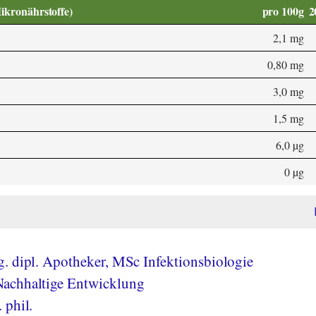
Mikronährstoffe)
pro 100g
2
2,1 mg
0,80 mg
3,0 mg
1,5 mg
6,0 µg
0 µg
. dipl. Apotheker, MSc Infektionsbiologie
achhaltige Entwicklung
 phil.