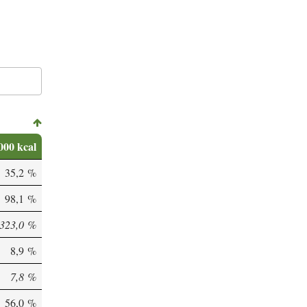
000 kcal
35,2 %
98,1 %
323,0 %
8,9 %
7,8 %
56,0 %