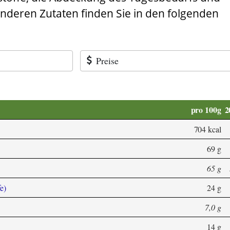
anderen Zutaten finden Sie in den folgenden
Preise
pro 100g
2
704 kcal
69 g
65 g
e)
24 g
7,0 g
14 g