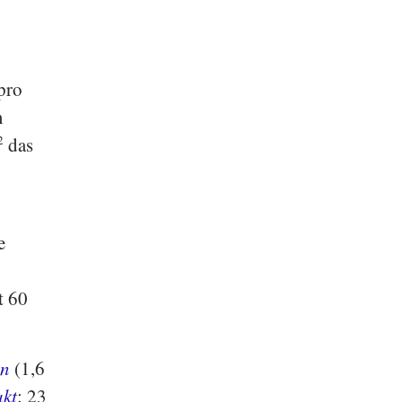
pro
m
2
das
e
t 60
en
(1,6
akt
: 23