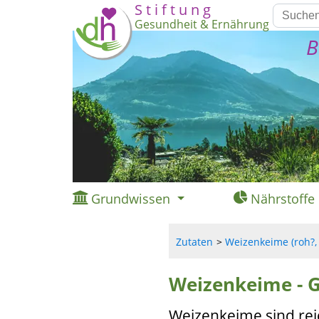
S t i f t u n g
Gesundheit & Ernährung
B
Grundwissen
Nährstoffe
Zutaten
Weizenkeime (roh?, 
Weizenkeime - 
Weizenkeime sind reic