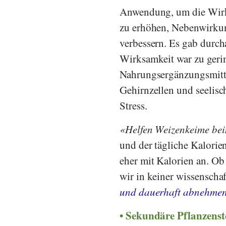
Anwendung, um die Wirk
zu erhöhen, Nebenwirkun
verbessern. Es gab durcha
Wirksamkeit war zu gerin
Nahrungsergänzungsmittel
Gehirnzellen und seelisc
Stress.
Helfen Weizenkeime b
und der tägliche Kalorie
eher mit Kalorien an. O
wir in keiner wissenscha
und dauerhaft abnehme
Sekundäre Pflanzenst