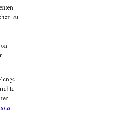
enten
chen zu
von
en
 Menge
richte
nten
sund