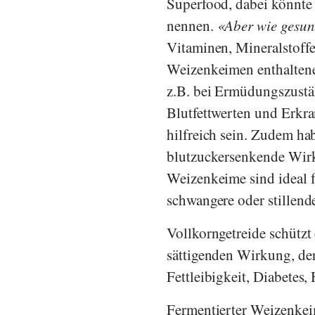
Superfood, dabei könnte 
nennen.
Aber wie gesun
Vitaminen, Mineralstoffe
Weizenkeimen enthaltene
z.B. bei Ermüdungszustän
Blutfettwerten und Erk
hilfreich sein. Zudem ha
blutzuckersenkende Wirk
Weizenkeime sind ideal 
schwangere oder stillend
Vollkorngetreide schützt
sättigenden Wirkung, de
Fettleibigkeit, Diabetes
Fermentierter Weizenkei