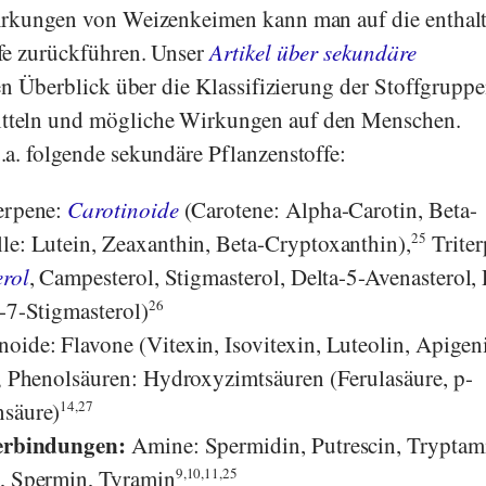
irkungen von Weizenkeimen kann man auf die enthal
fe zurückführen. Unser
Artikel über sekundäre
en Überblick über die Klassifizierung der Stoffgruppe
teln und mögliche Wirkungen auf den Menschen.
a. folgende sekundäre Pflanzenstoffe:
terpene:
Carotinoide
(Carotene: Alpha-Carotin, Beta-
le: Lutein, Zeaxanthin, Beta-Cryptoxanthin),
25
Triter
erol
, Campesterol, Stigmasterol, Delta-5-Avenasterol, 
-7-Stigmasterol)
26
oide: Flavone (Vitexin, Isovitexin, Luteolin, Apigen
); Phenolsäuren: Hydroxyzimtsäuren (Ferulasäure, p-
nsäure)
14,27
Verbindungen:
Amine: Spermidin, Putrescin, Tryptam
, Spermin, Tyramin
9,10,11,
25