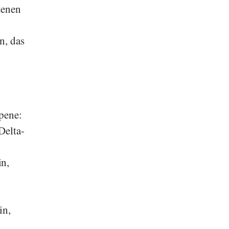
tenen
n, das
pene:
Delta-
in,
in,