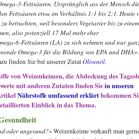
mega-3-Fettsäuren. Ursprünglich ass der Mensch di
len Fettsäuren etwa im Verhältnis 1:1 bis 2:1. Heute 
zu betrachten, weil besonders Vegetarier bis zu eine
men, also potenziell 17 Mal mehr eher
mega-6-Fettsäuren (LA) zu sich nehmen und nur gan
dienende Omega-3 für die Bildung von EPA und DHA
.
zu finden Sie bei unserer Zutat
Olivenöl
.
toffe von Weizenkeimen, die Abdeckung des Tagesb
werte mit anderen Zutaten finden Sie
in unseren
Artikel
Nährstoffe umfassend erklärt
bekommen Sie
etaillierten Einblick in das Thema.
 Gesundheit
nd oder ungesund?
Weizenkeime verkauft man gerne