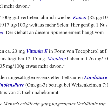
el mehr davon.
2
/100g gut vertreten, ähnlich wie bei
Kamut
(82 µg/10
 1917 µg/100g weitaus mehr Selen: Hier genügt 1 Nus
en
. Der Gehalt an diesem Spurenelement hängt vom
Vitamin E
en ca. 23 mg
in Form von Tocopherol auf.
ins liegt bei 12-15 mg.
Mandeln
haben mit 26 mg/1
35 mg/100g etwas mehr davon.
2
Linolsäure
den ungesättigten essenziellen Fettsäuren
inolensäure
(Omega-3) beträgt bei Weizenkeimen 7:1
nis von 5:1 sehr nahekommt.
de Mensch erhält ein ganz ungesundes Verhältnis von