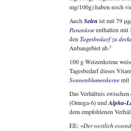
mg/100g) haben noch vi
Selen
Auch
ist mit 79 µg
Paranüsse
enthalten mit
den
Tagesbedarf zu deck
Anbaugebiet ab.
2
100 g Weizenkeime weis
Tagesbedarf dieses Vitam
Sonnenblumenkerne
mit 
Das Verhältnis zwischen 
Alpha-L
(Omega-6) und
dem empfohlenen Verhält
EE:
Der westlich essen