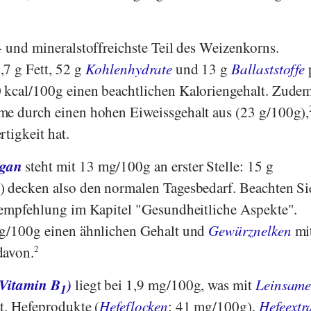
- und mineralstoffreichste Teil des Weizenkorns.
7 g Fett, 52 g
Kohlenhydrate
und 13 g
Ballaststoffe
 kcal/100g einen beachtlichen Kaloriengehalt. Zude
me durch einen hohen Eiweissgehalt aus (23 g/100g),
tigkeit hat.
gan
steht mit 13 mg/100g an erster Stelle: 15 g
) decken also den normalen Tagesbedarf. Beachten Si
sempfehlung im Kapitel "Gesundheitliche Aspekte".
g/100g einen ähnlichen Gehalt und
Gewürznelken
mi
davon.
2
Vitamin B
)
liegt bei 1,9 mg/100g, was mit
Leinsam
1
t. Hefeprodukte (
Hefeflocken
: 41 mg/100g),
Hefeextr