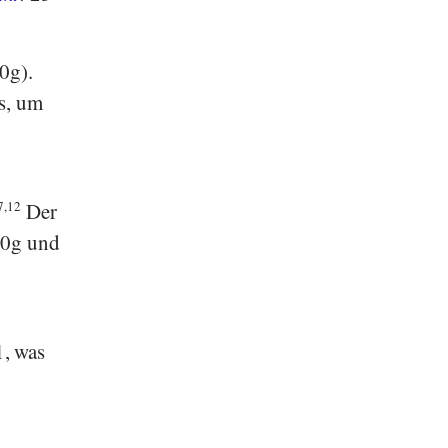
0g).
s, um
7,12
Der
00g und
, was