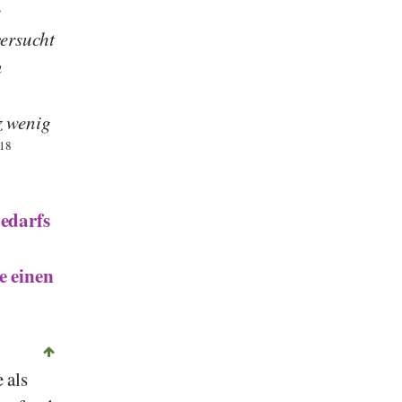
e
versucht
m
z wenig
18
edarfs
 einen
 als