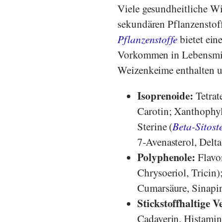
Viele gesundheitliche W
sekundären Pflanzenstof
Pflanzenstoffe
bietet ein
Vorkommen in Lebensmit
Weizenkeime enthalten u.
Isoprenoide:
Tetra
Carotin; Xanthophyl
Sterine (
Beta-Sitost
7-Avenasterol, Delta
Polyphenole:
Flavon
Chrysoeriol, Tricin
Cumarsäure, Sinapi
Stickstoffhaltige 
Cadaverin, Histamin