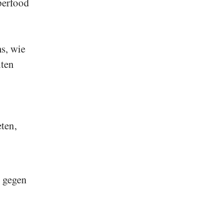
perfood
s, wie
hten
ten,
 gegen