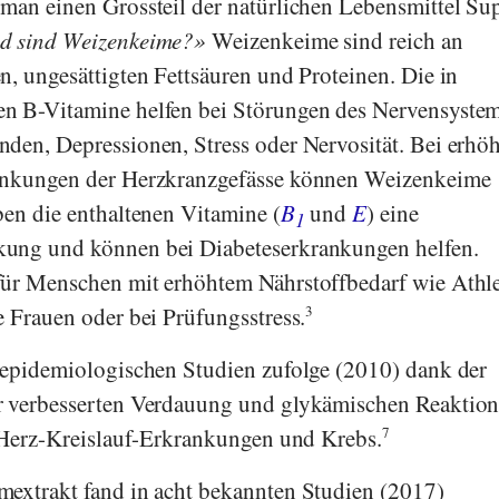
man einen Grossteil der natürlichen Lebensmittel Su
d sind Weizenkeime?
Weizenkeime sind reich an
n, ungesättigten Fettsäuren und Proteinen. Die in
n B-Vitamine helfen bei Störungen des Nervensystem
den, Depressionen, Stress oder Nervosität. Bei erhö
rankungen der Herzkranzgefässe können Weizenkeime
ben die enthaltenen Vitamine (
B
und
E
) eine
1
ung und können bei Diabeteserkrankungen helfen.
für Menschen mit erhöhtem Nährstoffbedarf wie Athle
e Frauen oder bei Prüfungsstress.
3
 epidemiologischen Studien zufolge (2010) dank der
r verbesserten Verdauung und glykämischen Reaktion
, Herz-Kreislauf-Erkrankungen und Krebs.
7
mextrakt fand in acht bekannten Studien (2017)