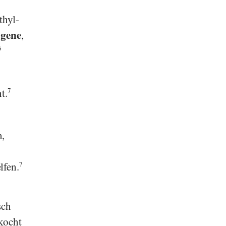
thyl-
agene
,
6
t.
7
n,
lfen.
7
sch
kocht