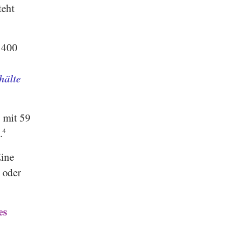
teht
 400
hälte
n
mit 59
.
4
Eine
 oder
es