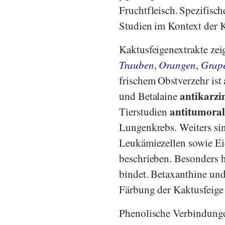
Fruchtfleisch.
Spezifisch
Studien im Kontext der K
Kaktusfeigenextrakte zei
Trauben
,
Orangen
,
Grape
frischem Obstverzehr ist
antikarz
und Betalaine
antitumoral
Tierstudien
Lungenkrebs. Weiters s
Leukämiezellen sowie Ei
beschrieben. Besonders h
bindet. Betaxanthine und
Färbung der Kaktusfeige 
Phenolische Verbindung