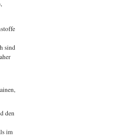
,
stoffe
h sind
aher
ainen,
nd den
ls im