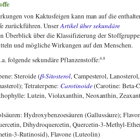
offe
irkungen von Kaktusfeigen kann man auf die enthalt
fe zurückführen. Unser
Artikel über sekundäre
en Überblick über die Klassifizierung der Stoffgruppe
teln und mögliche Wirkungen auf den Menschen.
.a. folgende sekundäre Pflanzenstoffe:
6,8
pene: Steroide (
β-Sitosterol
, Campesterol, Lanosterol,
asterol); Tetraterpene:
Carotinoide
(Carotine: Beta-C
hophylle: Lutein, Violaxanthin, Neoxanthin, Zeaxant
lsäuren: Hydroxybenzoesäuren (Gallussäure); Flavo
uercetin, Dihydroquercetin, Quercetin-3-Methyl-Ether
etin-3-Rutinosid), Flavone (Luteolin)