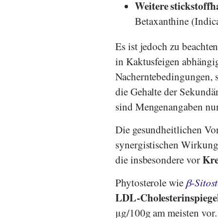
Weitere stickstoff
Betaxanthine (Indic
Es ist jedoch zu beachte
in Kaktusfeigen abhängi
Nacherntebedingungen, s
die Gehalte der Sekundär
sind Mengenangaben nur 
Die gesundheitlichen Vor
synergistischen Wirkung
Kre
die insbesondere vor
Phytosterole wie
β-Sitost
LDL-Cholesterinspiege
μg/100g am meisten vor. 