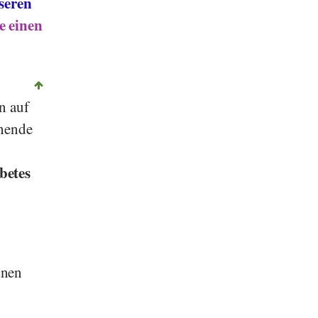
seren
 einen
n auf
chende
betes
dnen