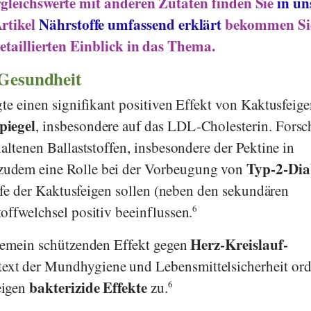
gleichswerte mit anderen Zutaten finden Sie
in un
Artikel
Nährstoffe umfassend erklärt
bekommen Sie
etaillierten Einblick in das Thema.
 Gesundheit
te einen signifikant positiven Effekt von Kaktusfeige
piegel
,
insbesondere auf das LDL-Cholesterin. Fors
altenen Ballaststoffen, insbesondere der Pektine in
Typ-2-Dia
udem eine Rolle bei der Vorbeugung von
ffe der Kaktusfeigen sollen (neben den sekundären
offwelchsel positiv beeinflussen.
6
Herz-Kreislauf-
lgemein schützenden Effekt gegen
text der Mundhygiene und Lebensmittelsicherheit or
bakterizide Effekte
eigen
zu.
6