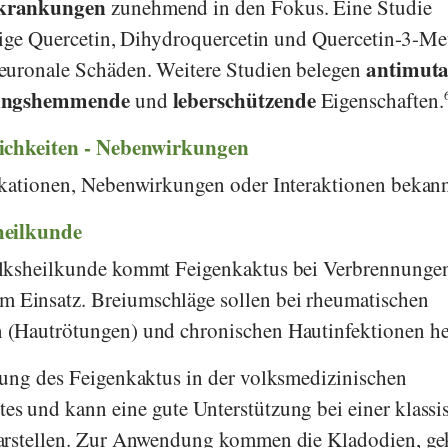
rkrankungen
zunehmend in den Fokus. Eine Studie
feige Quercetin, Dihydroquercetin und Quercetin-3-Me
antimut
euronale Schäden. Weitere Studien belegen
ungshemmende
leberschützende
und
Eigenschaften.
lichkeiten - Nebenwirkungen
ikationen, Nebenwirkungen oder Interaktionen bekann
heilkunde
lksheilkunde kommt Feigenkaktus bei Verbrennunge
Einsatz. Breiumschläge sollen bei rheumatischen
(Hautrötungen) und chronischen Hautinfektionen he
kung des Feigenkaktus in der volksmedizinischen
s und kann eine gute Unterstützung bei einer klassi
arstellen. Zur Anwendung kommen die Kladodien, ge