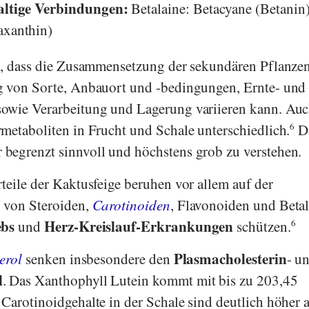
haltige Verbindungen:
Betalaine: Betacyane (Betanin)
axanthin)
n, dass die Zusammensetzung der sekundären Pflanzen
g von Sorte, Anbauort und -bedingungen, Ernte- und
owie Verarbeitung und Lagerung variieren kann. Auc
metaboliten in Frucht und Schale unterschiedlich.
6
D
begrenzt sinnvoll und höchstens grob zu verstehen.
teile der Kaktusfeige beruhen vor allem auf der
 von Steroiden,
Carotinoiden
, Flavonoiden und Betal
bs
Herz-Kreislauf-Erkrankungen
und
schützen.
6
Plasmacholesterin
erol
senken insbesondere den
- u
l
. Das Xanthophyll Lutein kommt mit bis zu 203,45
Carotinoidgehalte in der Schale sind deutlich höher a