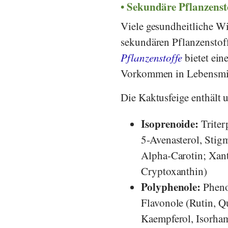
Sekundäre Pflanzenst
Viele gesundheitliche W
sekundären Pflanzenstof
Pflanzenstoffe
bietet ein
Vorkommen in Lebensmit
Die Kaktusfeige enthält u
Isoprenoide:
Triter
5-Avenasterol, Stigm
Alpha-Carotin; Xant
Cryptoxanthin)
Polyphenole:
Pheno
Flavonole (Rutin, Q
Kaempferol, Isorham