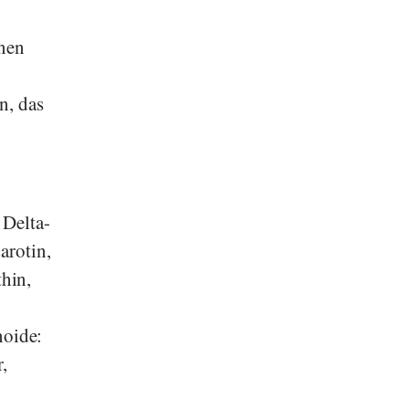
enen
n, das
 Delta-
arotin,
hin,
noide:
,