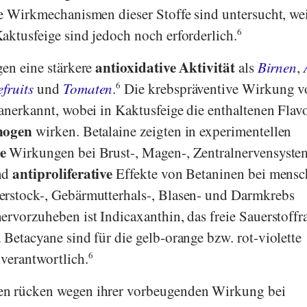
e Wirkmechanismen dieser Stoffe sind untersucht, wei
aktusfeige sind jedoch noch erforderlich.
6
antioxidative Aktivität
gen eine stärkere
als
Birnen
,
fruits
und
Tomaten
.
6
Die krebspräventive Wirkung v
 anerkannt, wobei in Kaktusfeige die enthaltenen Fla
inogen
wirken. Betalaine zeigten in experimentellen
e
Wirkungen bei Brust-, Magen-, Zentralnervensyste
antiproliferative
ind
Effekte von Betaninen bei mensc
erstock-, Gebärmutterhals-, Blasen- und Darmkrebs
ervorzuheben ist Indicaxanthin, das freie Sauerstoffr
 Betacyane sind für die gelb-orange bzw. rot-violette
verantwortlich.
6
en rücken wegen ihrer vorbeugenden Wirkung bei