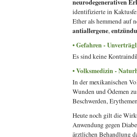
neurodegenerativen E
identifizierte in Kaktus
Ether als hemmend auf n
antiallergene
entzünd
,
Gefahren - Unverträg
Es sind keine Kontraind
Volksmedizin - Natur
In der mexikanischen Vo
Wunden und Ödemen zum 
Beschwerden, Erythemen 
Heute noch gilt die Wir
Anwendung gegen Diabete
ärztlichen Behandlung d