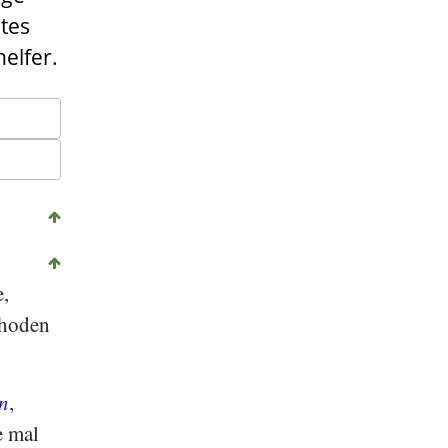
etes
elfer.
e,
thoden
n
,
e mal