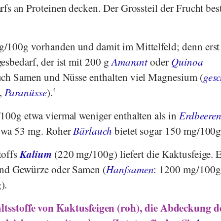
rfs an Proteinen decken. Der Grossteil der Frucht bes
g/100g vorhanden und damit im Mittelfeld; denn erst
esbedarf, der ist mit 200 g
Amarant
oder
Quinoa
uch Samen und Nüsse enthalten viel Magnesium (
gesc
,
Paranüsse
).
4
/100g etwa viermal weniger enthalten als in
Erdbeere
etwa 53 mg. Roher
Bärlauch
bietet sogar 150 mg/100g
Kalium
toffs
(220 mg/100g) liefert die Kaktusfeige. 
ind Gewürze oder Samen (
Hanfsamen
: 1200 mg/100g
).
ltsstoffe von Kaktusfeigen (roh), die Abdeckung d