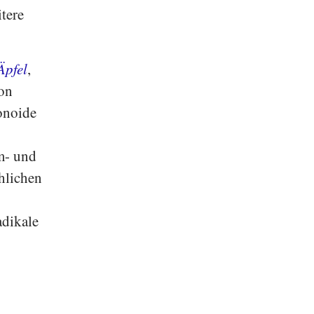
tere
Äpfel
,
on
vonoide
m- und
hlichen
adikale