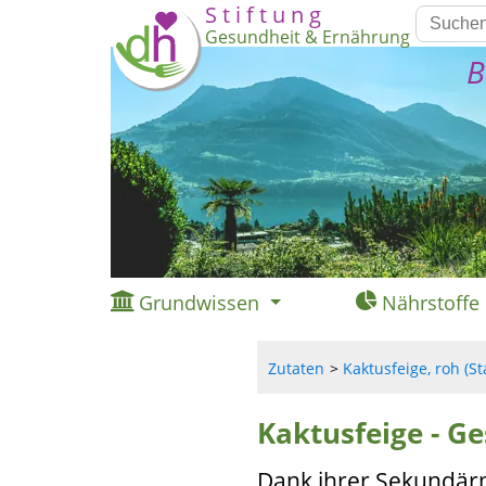
S t i f t u n g
Gesundheit & Ernährung
B
Grundwissen
Nährstoffe
Zutaten
Kaktusfeige, roh (St
Kaktusfeige - G
Dank ihrer Sekundärm