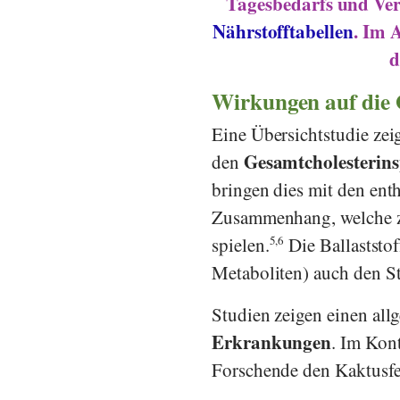
Tagesbedarfs und Ver
Nährstofftabellen
. Im 
d
Wirkungen auf die
Eine Übersichtstudie zeig
Gesamtcholesterins
den
bringen dies mit den enth
Zusammenhang, welche z
spielen.
5,6
Die Ballaststo
Metaboliten) auch den St
Studien zeigen einen al
Erkrankungen
. Im Kon
Forschende den Kaktusf