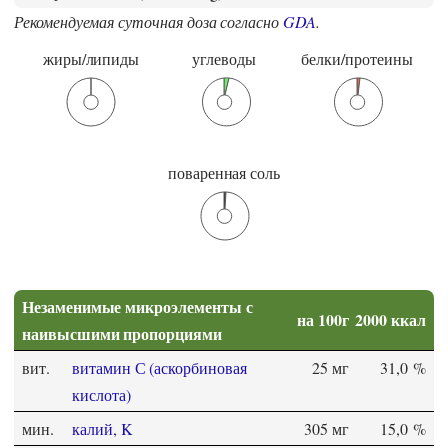
Рекомендуемая суточная доза согласно
GDA
.
жиры/липиды
углеводы
белки/протеины
поваренная соль
Незаменимые микроэлементы с
на 100г
2000 ккал
наивысшими пропорциями
вит.
витамин С (аскорбиновая
25 мг
31,0 %
кислота)
мин.
калий, K
305 мг
15,0 %