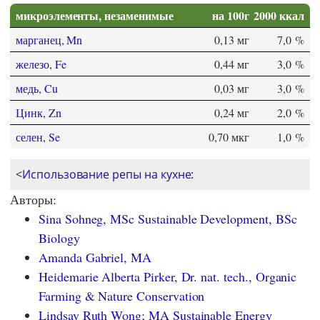
микроэлементы, незаменимые
на 100г
2000 ккал
марганец, Mn
0,13 мг
7,0 %
железо, Fe
0,44 мг
3,0 %
медь, Cu
0,03 мг
3,0 %
Цинк, Zn
0,24 мг
2,0 %
селен, Se
0,70 мкг
1,0 %
<
Использование репы на кухне:
Авторы:
Sina Sohneg, MSc Sustainable Development, BSc
Biology
Amanda Gabriel, MA
Heidemarie Alberta Pirker, Dr. nat. tech., Organic
Farming & Nature Conservation
Lindsay Ruth Wong; MA Sustainable Energy