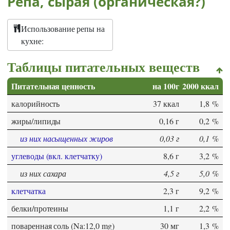
Репа, сырая (органическая?)
Использование репы на
кухне:
Таблицы питательных веществ
Питательная ценность
на 100г
2000 ккал
калорийность
37 ккал
1,8 %
жиры/липиды
0,16 г
0,2 %
из них насыщенных жиров
0,03 г
0,1 %
углеводы (вкл. клетчатку)
8,6 г
3,2 %
из них сахара
4,5 г
5,0 %
клетчатка
2,3 г
9,2 %
белки/протеины
1,1 г
2,2 %
поваренная соль (Na:12,0 mg)
30 мг
1,3 %