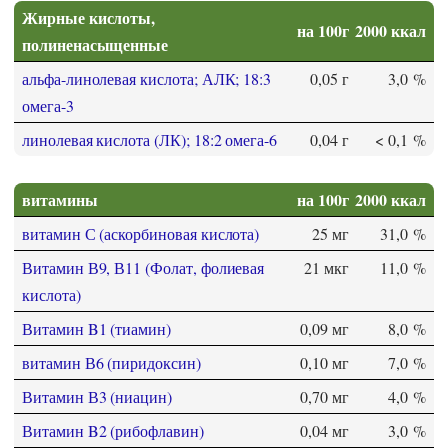
Жирные кислоты,
на 100г
2000 ккал
полиненасыщенные
альфа-линолевая кислота; АЛК; 18:3
0,05 г
3,0 %
омега-3
линолевая кислота (ЛК); 18:2 омега-6
0,04 г
< 0,1 %
витамины
на 100г
2000 ккал
витамин С (аскорбиновая кислота)
25 мг
31,0 %
Витамин В9, В11 (Фолат, фолиевая
21 мкг
11,0 %
кислота)
Витамин B1 (тиамин)
0,09 мг
8,0 %
витамин В6 (пиридоксин)
0,10 мг
7,0 %
Витамин В3 (ниацин)
0,70 мг
4,0 %
Витамин B2 (рибофлавин)
0,04 мг
3,0 %