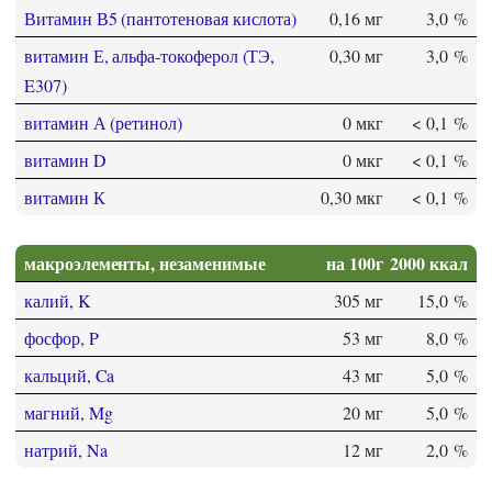
Витамин В5 (пантотеновая кислота)
0,16 мг
3,0 %
витамин Е, альфа-токоферол (ТЭ,
0,30 мг
3,0 %
E307)
витамин А (ретинол)
0 мкг
< 0,1 %
витамин D
0 мкг
< 0,1 %
витамин К
0,30 мкг
< 0,1 %
макроэлементы, незаменимые
на 100г
2000 ккал
калий, K
305 мг
15,0 %
фосфор, P
53 мг
8,0 %
кальций, Ca
43 мг
5,0 %
магний, Mg
20 мг
5,0 %
натрий, Na
12 мг
2,0 %