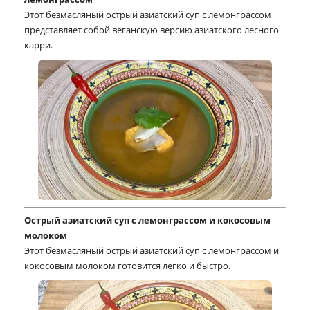
Этот безмасляный острый азиатский суп с лемонграссом
представляет собой веганскую версию азиатского лесного
карри.
Острый азиатский суп с лемонграссом и кокосовым
молоком
Этот безмасляный острый азиатский суп с лемонграссом и
кокосовым молоком готовится легко и быстро.