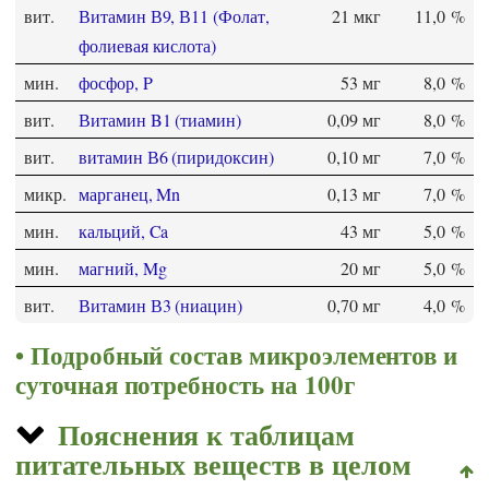
вит.
Витамин В9, В11 (Фолат,
21 мкг
11,0 %
фолиевая кислота)
мин.
фосфор, P
53 мг
8,0 %
вит.
Витамин B1 (тиамин)
0,09 мг
8,0 %
вит.
витамин В6 (пиридоксин)
0,10 мг
7,0 %
микр.
марганец, Mn
0,13 мг
7,0 %
мин.
кальций, Ca
43 мг
5,0 %
мин.
магний, Mg
20 мг
5,0 %
вит.
Витамин В3 (ниацин)
0,70 мг
4,0 %
Подробный состав микроэлементов и
суточная потребность на 100г
Пояснения к таблицам
питательных веществ в целом