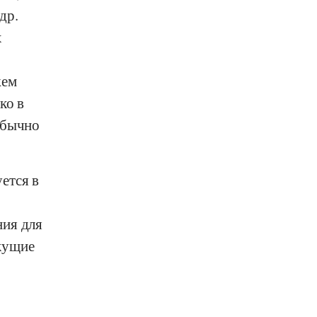
др.
х
жем
ко в
обычно
ется в
ния для
кущие