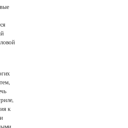
евые
тся
ий
уловой
огих
тем,
ечь
риле,
ия к
ли
нными