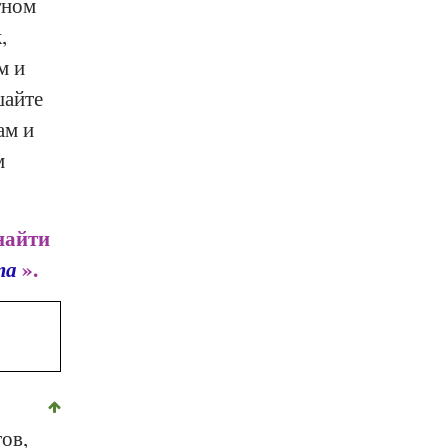
тном
,
м и
шайте
ам и
м
найти
та
».
ов,