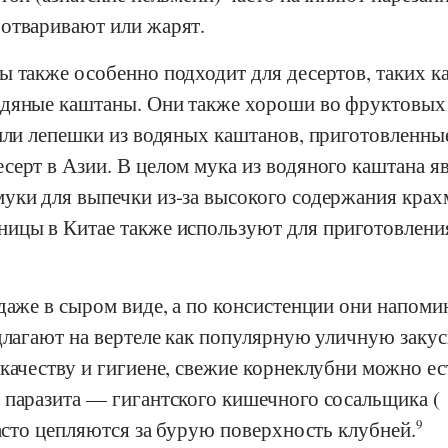
отваривают или жарят.
 также особенно подходит для десертов, таких к
одяные каштаны. Они также хороши во фруктовых
или лепешки из водяных каштанов, приготовленные
ерт в Азии. В целом мука из водяного каштана я
уки для выпечки из-за высокого содержания крах
ицы в Китае также используют для приготовлени
даже в сыром виде, а по консистенции они напом
длагают на вертеле как популярную уличную закус
качеству и гигиене, свежие корнеклубни можно ес
 паразита — гигантского кишечного сосальщика (
асто цепляются за бурую поверхность клубней.
9