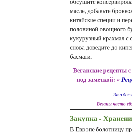
обсушите консервиров
масле, добавьте брокко
китайские специи и пер
половиной овощного бу
кукурузный крахмал с 
снова доведите до кипе
басмати.
Веганские рецепты 
под заметкой: «
Рец
Это долж
Веганы часто е
Закупка - Хранени
В Европе болотницу пра