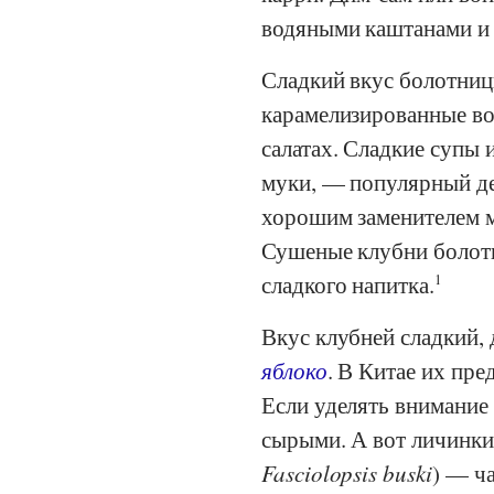
водяными каштанами и 
Сладкий вкус болотницы
карамелизированные в
салатах. Сладкие супы 
муки, — популярный дес
хорошим заменителем м
Сушеные клубни болотн
сладкого напитка.
1
Вкус клубней сладкий, 
яблоко
. В Китае их пре
Если уделять внимание 
сырыми. А вот личинки
Fasciolopsis buski
) — ч