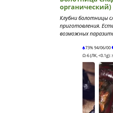
органический)
Клубни болотницы сл
приготовления. Ест
возможных паразито
73%
94
/
06
/
00
Ω-6 (ЛК, <0.1g)
: