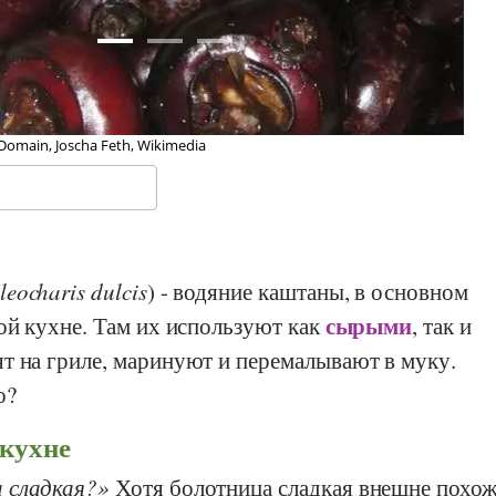
scha Feth, Wikimedia
leocharis dulcis
) - водяние каштаны, в основном
сырыми
ой кухне. Там их используют как
, так и
т на гриле, маринуют и перемалывают в муку.
о?
 кухне
 сладкая?
Хотя болотница сладкая внешне похож