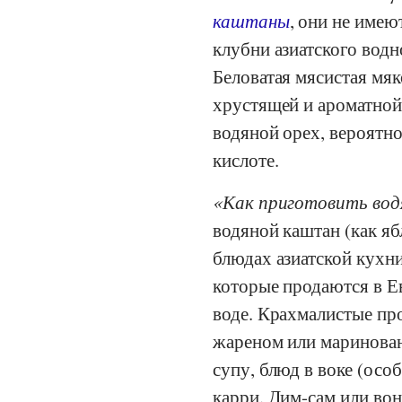
каштаны
, они не имею
клубни азиатского водн
Беловатая мясистая мяк
хрустящей и ароматной
водяной орех, вероятн
кислоте.
Как приготовить во
водяной каштан (как яб
блюдах азиатской кухн
которые продаются в Е
воде. Крахмалистые пр
жареном или маринован
супу, блюд в воке (осо
карри. Дим-сам или вон