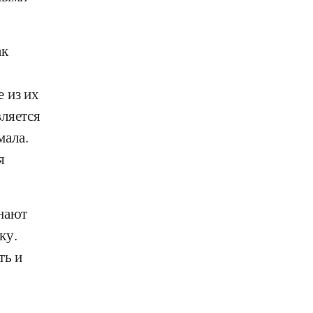
ак
 из их
вляется
мала.
я
инают
ку.
ть и