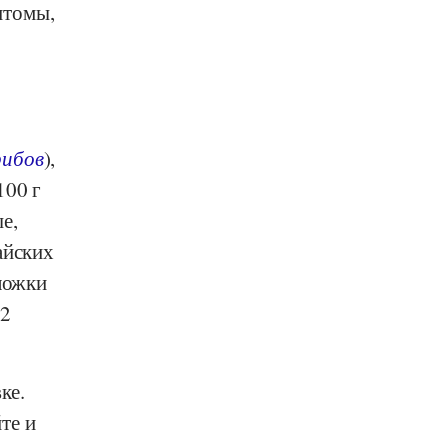
птомы,
рибов
),
 100 г
е,
айских
ложки
 2
ке.
те и