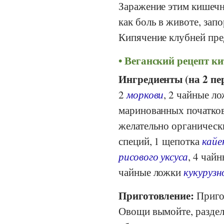
Заражение этим кишечн
как боль в животе, зап
Кипячение клубней пре
Веганский рецепт к
Ингредиенты (на 2 пе
2
моркови
, 2 чайные л
маринованных початков
желательно органически
специй, 1 щепотка
кайе
рисового уксуса
, 4 чай
чайные ложки
кукурузн
Приготовление:
Пригот
Овощи вымойте, раздел