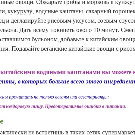
анные овощи. Обжарьте грибы и морковь в кунжу
ли, кукурузу, водяные каштаны, сахарный горошек
ец и деглазируйте рисовым уксусом, соевым соусо
льона. Дать всему покипеть около 10 минут. Сме
оставшимся бульоном, добавьте к китайским овощ
ния. Подавайте веганские китайские овощи с рисо
с китайскими водяными каштанами вы можете 
епты, в которых больше всего этого ингредиен
ны прочитать не только веганы или вегетарианцы:
дят нездоровую пищу. Предотвратимые ошибки в питании
.
е
ктически не встретишь в таких сетях супермаркет