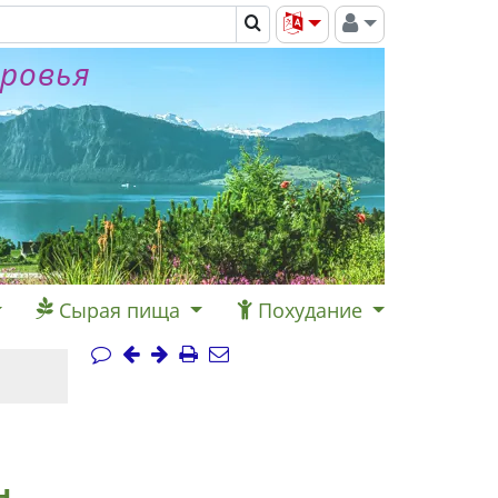
оровья
Сырая пища
Похудание
н,