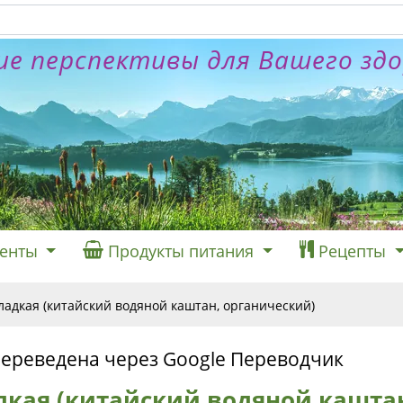
е перспективы для Вашего зд
енты
Продукты питания
Рецепты
ладкая (китайский водяной каштан, органический)
переведена через Google Переводчик
дкая (китайский водяной кашта