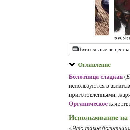
© Public Domain, Jo
Питательные вещества
Оглавление
Болотница
сладкая
(
E
используются в азиатск
приготовленными, жаря
Органическое
качеств
Использование на
Что такое болотница