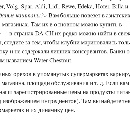
er
,
Volg
,
Spar
,
Aldi
,
Lidl
,
Rewe
,
Edeka
,
Hofer
,
Billa
и 
одяные каштаны?
Вам больше повезет в азиатски
-магазинах. Там их в основном можно купить в
 — в странах DA-CH их редко можно найти в све
, следите за тем, чтобы клубни мариновались толь
соку и не содержали лишних консервантов. Банки 
м названием Water Chestnut.
яных орехов в упомянутых супермаркетах варьиру
 магазина, площади обслуживания и т. д. Если вам
 наши зарегистрированные цены на продукты пита
 изображением ингредиентов). Там вы найдете те
маркетах и их динамику цен.