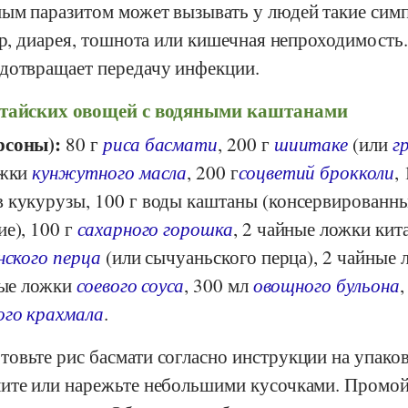
ым паразитом может вызывать у людей такие сим
ор, диарея, тошнота или кишечная непроходимость.
дотвращает передачу инфекции.
итайских овощей с водяными каштанами
рсоны):
80 г
риса басмати
, 200 г
шиитаке
(или
г
ожки
кунжутного масла
, 200 г
соцветий брокколи
,
 кукурузы, 100 г воды каштаны (консервированны
е), 100 г
сахарного горошка
, 2 чайные ложки кит
нского перца
(или сычуаньского перца), 2 чайные 
ные ложки
соевого соуса
, 300 мл
овощного бульона
,
ого крахмала
.
овьте рис басмати согласно инструкции на упаков
ите или нарежьте небольшими кусочками. Промой