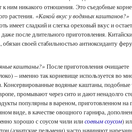
т к ним никакого отношения. Это съедобные корн
ого растения.
Какой вкус у водяных каштанов?
оть имеет сладкий и слегка ореховый вкус и остае
 даже после длительного приготовления. Китайск
о, обязан своей стабильностью антиоксиданту фер
дяные каштаны?
После приготовления очищаете
локо) – именно так корневище используется во мн
и. Консервированные водяные каштаны, подобные 
вропе, промывают через сито и дают ненадолго ст
одукты популярны в вареном, приготовленном на г
ном виде, в качестве овощного гарнира, дополнен
бенно хорошо с соусом чили или
соевым соусом
) и
тон (азиатские пельмени) часто начиняют нареза